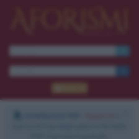
Accedi
DOWNLOAD PDF
:
Registrati
e
scarica le frasi degli autori in formato
PDF. Il servizio è gratuito.