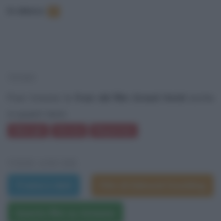
In elenco
:
7
TEMI
Puoi trovare le
frasi del film Grand Hotel
anche
in questi temi:
Alberghi
Verona
Risparmio
VEDI ANCHE
Trama e dati
Film di Edmund Goulding
Questo film su Amazon