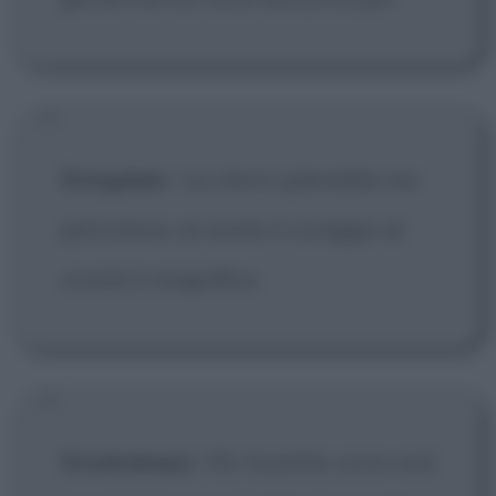
Kringelein
:
La vita è splendida ma
pericolosa, se avete il coraggio di
viverla è magnifica.
Grusinskaya
:
Oh, Suzette, sono così