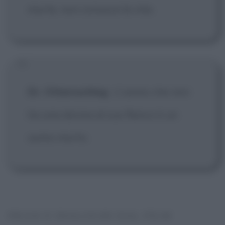
morte, non conosce la vita.
Dr. Otternschlag
:
L'uomo che non
ha una donna al suo fianco è un
uomo morto.
FRASI E DIALOGHI DAL FILM