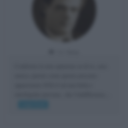
Da:
Giusy
Confermo la mia opinione su di te, cara
amica: parole come queste possono
appartenere SOLO ad una bella e
intelligente persona.. che l'indifferenza,...
Leggi di più