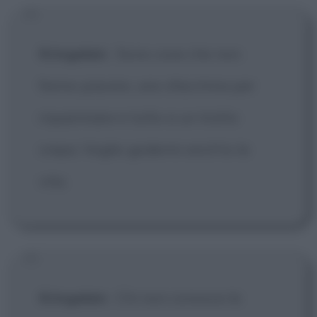
Kringelein
:
Sono cose che non
fanno piacere, uno sfacchina per
risparmiare e tutto a un tratto
crepa. Voglio godermi anch'io la
vita.
Kringelein
:
Chi non conosce la