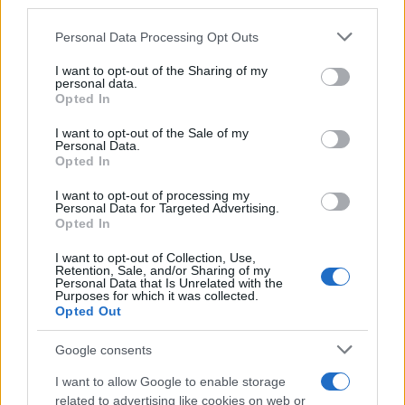
downstream participants.
Personal Data Processing Opt Outs
This information may also be disclosed by us to third parties
on the IAB’s List of Downstream Participants that may further
I want to opt-out of the Sharing of my
disclose it to other third parties.
personal data.
Opted In
Please note that this website/app uses one or more Google
services and may gather and store information including but
I want to opt-out of the Sale of my
Personal Data.
not limited to your visit or usage behaviour. You may click to
Opted In
grant or deny consent to Google and its third-party tags to
use your data for below specified purposes in below Google
I want to opt-out of processing my
consent section.
Personal Data for Targeted Advertising.
FRASI
Opted In
Frase del giorno
I want to opt-out of Collection, Use,
Frasi celebri
Retention, Sale, and/or Sharing of my
Personal Data that Is Unrelated with the
Frasi da condividere
Purposes for which it was collected.
Poesie
Opted Out
Proverbi
Incipit letterari
Google consents
Storie con morale
I want to allow Google to enable storage
FILM
related to advertising like cookies on web or