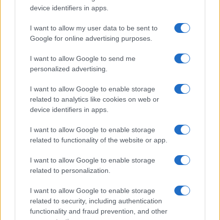
device identifiers in apps.
Frasi dei film
Frase film della settimana
I want to allow my user data to be sent to
Frasi film più lette
Google for online advertising purposes.
Incipit dei film
Elenco registi
I want to allow Google to send me
Film più cercati
personalized advertising.
Frasi sul cinema
I want to allow Google to enable storage
SERVIZI
related to analytics like cookies on web or
Mappa del sito
device identifiers in apps.
Privacy Policy
Cookie Policy
I want to allow Google to enable storage
Frasi suddivise per tema
related to functionality of the website or app.
Foto con frasi belle
I want to allow Google to enable storage
Indice degli autori
related to personalization.
I want to allow Google to enable storage
Aforismi
.meglio.it è l'archivio web dedicato a frasi,
related to security, including authentication
aforismi e citazioni più grande del web (137.897 frasi in
functionality and fraud prevention, and other
database) • ©2005-2025 • La riproduzione dei testi è