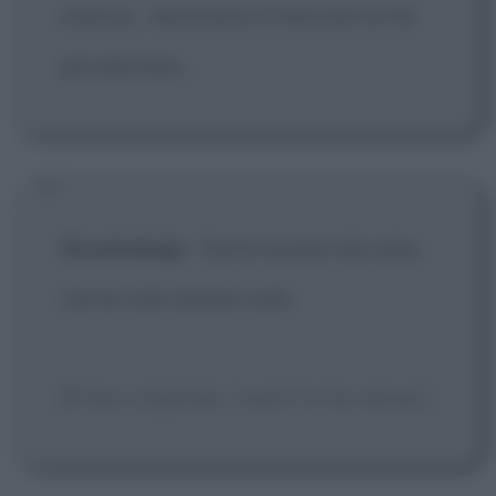
stanca... nemmeno il Veronal mi fa
più dormire...
Grusinskaja
:
Vorrei essere da sola...
vorrei solo essere sola.
[Frase originale: I want to be alone.]