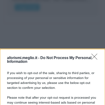
Leggi di più
aforismi.meglio.it -
Do Not Process My Personal
Information
If you wish to opt-out of the sale, sharing to third parties, or
processing of your personal or sensitive information for
Ricevi LE FRASI PIÙ BELLE via e-mail
targeted advertising by us, please use the below opt-out
section to confirm your selection.
E-mail
OK
Please note that after your opt-out request is processed you
may continue seeing interest-based ads based on personal