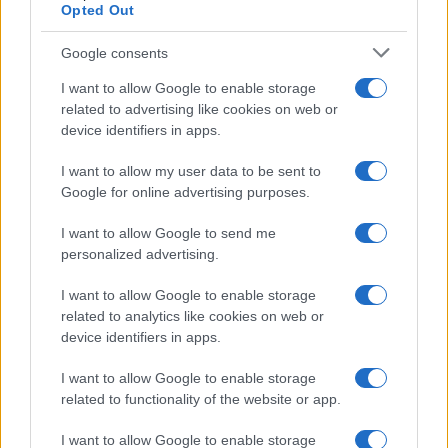
Poesie
Opted Out
Proverbi
Incipit letterari
Google consents
Storie con morale
I want to allow Google to enable storage
FILM
related to advertising like cookies on web or
device identifiers in apps.
Frasi dei film
Frase film della settimana
I want to allow my user data to be sent to
Frasi film più lette
Google for online advertising purposes.
Incipit dei film
Elenco registi
I want to allow Google to send me
Film più cercati
personalized advertising.
Frasi sul cinema
I want to allow Google to enable storage
SERVIZI
related to analytics like cookies on web or
Mappa del sito
device identifiers in apps.
Privacy Policy
Cookie Policy
I want to allow Google to enable storage
Frasi suddivise per tema
related to functionality of the website or app.
Foto con frasi belle
I want to allow Google to enable storage
Indice degli autori