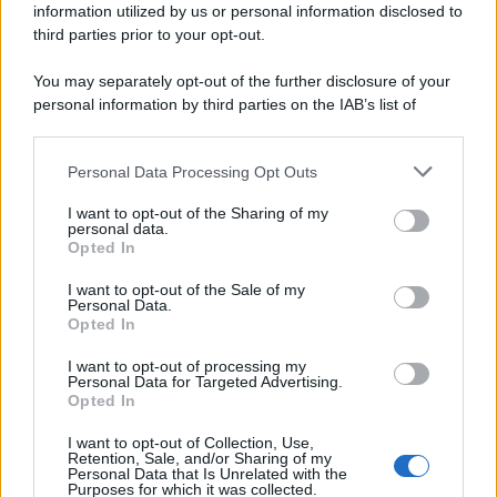
information utilized by us or personal information disclosed to
third parties prior to your opt-out.
You may separately opt-out of the further disclosure of your
personal information by third parties on the IAB’s list of
downstream participants.
Personal Data Processing Opt Outs
This information may also be disclosed by us to third parties
on the IAB’s List of Downstream Participants that may further
I want to opt-out of the Sharing of my
disclose it to other third parties.
personal data.
Opted In
Please note that this website/app uses one or more Google
services and may gather and store information including but
I want to opt-out of the Sale of my
Personal Data.
not limited to your visit or usage behaviour. You may click to
Opted In
grant or deny consent to Google and its third-party tags to
use your data for below specified purposes in below Google
I want to opt-out of processing my
consent section.
Personal Data for Targeted Advertising.
FRASI
Opted In
Frase del giorno
I want to opt-out of Collection, Use,
Frasi celebri
Retention, Sale, and/or Sharing of my
Personal Data that Is Unrelated with the
Frasi da condividere
Purposes for which it was collected.