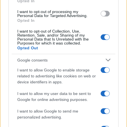
Opted In
grant or deny consent to Google and its third-party tags to
use your data for below specified purposes in below Google
I want to opt-out of processing my
consent section.
Personal Data for Targeted Advertising.
FRASI
Opted In
Frase del giorno
I want to opt-out of Collection, Use,
Frasi celebri
Retention, Sale, and/or Sharing of my
Personal Data that Is Unrelated with the
Frasi da condividere
Purposes for which it was collected.
Poesie
Opted Out
Proverbi
Incipit letterari
Google consents
Storie con morale
I want to allow Google to enable storage
FILM
related to advertising like cookies on web or
device identifiers in apps.
Frasi dei film
Frase film della settimana
I want to allow my user data to be sent to
Frasi film più lette
Google for online advertising purposes.
Incipit dei film
Elenco registi
I want to allow Google to send me
Film più cercati
personalized advertising.
Frasi sul cinema