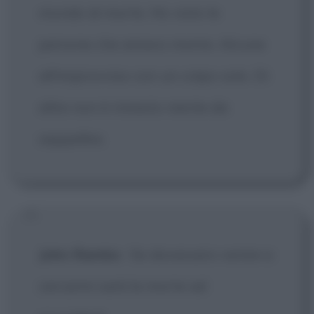
mondo di morte. Ho visto le
persone che amavo morire. Alcune
all'improvviso con un colpo solo. Di
altre non è rimasto niente da
seppellire.
John Rambo
:
Se dovessero venire a
cercarmi sarà la morte ad