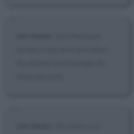
John Rambo
:
Sono finalmente
tornato a casa, dove avrei difeso
fino alla fine l'unica famiglia che
abbia mai avuto.
John Rambo
:
Ho vissuto in un