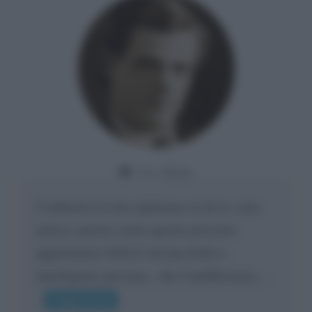
Da:
Giusy
Confermo la mia opinione su di te, cara
amica: parole come queste possono
appartenere SOLO ad una bella e
intelligente persona.. che l'indifferenza,...
Leggi di più