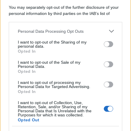
You may separately opt-out of the further disclosure of your
personal information by third parties on the IAB’s list of
downstream participants.
Personal Data Processing Opt Outs
This information may also be disclosed by us to third parties
on the IAB’s List of Downstream Participants that may further
I want to opt-out of the Sharing of my
disclose it to other third parties.
personal data.
Opted In
Please note that this website/app uses one or more Google
services and may gather and store information including but
I want to opt-out of the Sale of my
Personal Data.
not limited to your visit or usage behaviour. You may click to
Opted In
grant or deny consent to Google and its third-party tags to
use your data for below specified purposes in below Google
I want to opt-out of processing my
consent section.
Personal Data for Targeted Advertising.
FRASI
Opted In
Frase del giorno
I want to opt-out of Collection, Use,
Frasi celebri
Retention, Sale, and/or Sharing of my
Personal Data that Is Unrelated with the
Frasi da condividere
Purposes for which it was collected.
Poesie
Opted Out
Proverbi
Incipit letterari