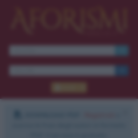
Accedi
DOWNLOAD PDF
:
Registrati
e
scarica le frasi degli autori in formato
PDF. Il servizio è gratuito.