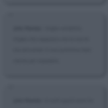
John Rambo
:
Voglio vendetta.
Voglio che sappiano che la morte
sta arrivando. E non potranno fare
niente per impedirlo.
John Rambo
:
In tutti questi anni ho