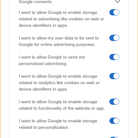
Google consents
Storie con morale
I want to allow Google to enable storage
FILM
related to advertising like cookies on web or
device identifiers in apps.
Frasi dei film
Frase film della settimana
I want to allow my user data to be sent to
Frasi film più lette
Google for online advertising purposes.
Incipit dei film
Elenco registi
I want to allow Google to send me
Film più cercati
personalized advertising.
Frasi sul cinema
I want to allow Google to enable storage
SERVIZI
related to analytics like cookies on web or
Mappa del sito
device identifiers in apps.
Privacy Policy
Cookie Policy
I want to allow Google to enable storage
Frasi suddivise per tema
related to functionality of the website or app.
Foto con frasi belle
I want to allow Google to enable storage
Indice degli autori
related to personalization.