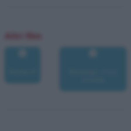
Altri film
Rambo III
Rampage - Furia
animale