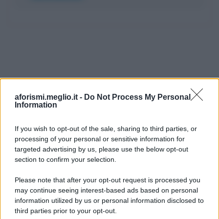
aforismi.meglio.it -
Do Not Process My Personal
Information
If you wish to opt-out of the sale, sharing to third parties, or
processing of your personal or sensitive information for
Ricevi LE FRASI PIÙ BELLE via e-mail
targeted advertising by us, please use the below opt-out
section to confirm your selection.
E-mail
OK
Please note that after your opt-out request is processed you
may continue seeing interest-based ads based on personal
information utilized by us or personal information disclosed to
third parties prior to your opt-out.