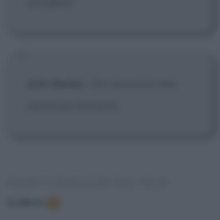
accoglierli.
John Rambo
:
Non potranno fare
niente per fermarmi.
FRASI E DIALOGHI DAL FILM
In elenco
:
8