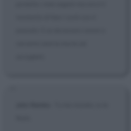
protetto i miei segreti ma ora è il
momento di fare i conti con il
passato. E se dovessero venire a
cercarmi sarà la morte ad
accoglierli.
John Rambo
:
Tu hai iniziato, io la
finirò.