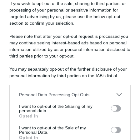
If you wish to opt-out of the sale, sharing to third parties, or
processing of your personal or sensitive information for
targeted advertising by us, please use the below opt-out
section to confirm your selection.
Tom Pope
: Ora stia a vedere...
Please note that after your opt-out request is processed you
[Mostra che può far apparire luci di
may continue seeing interest-based ads based on personal
information utilized by us or personal information disclosed to
polizia]
third parties prior to your opt-out.
You may separately opt-out of the further disclosure of your
personal information by third parties on the IAB’s list of
Raymond Sellars
: Che cos'è?
downstream participants.
Personal Data Processing Opt Outs
This information may also be disclosed by us to third parties
on the IAB’s List of Downstream Participants that may further
I want to opt-out of the Sharing of my
Tom Pope
: È trasformabile, i
disclose it to other third parties.
personal data.
Opted In
Please note that this website/app uses one or more Google
bambini ne vanno pazzi.
services and may gather and store information including but
I want to opt-out of the Sale of my
Personal Data.
not limited to your visit or usage behaviour. You may click to
Opted In
grant or deny consent to Google and its third-party tags to