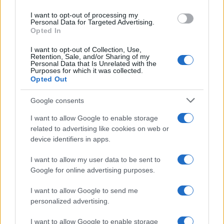
use your data for below specified purposes in below Google
I want to opt-out of processing my
Raymond Sellars
: Davvero?
consent section.
Personal Data for Targeted Advertising.
Opted In
I want to opt-out of Collection, Use,
Retention, Sale, and/or Sharing of my
Tom Pope
: Il gradimento dei gruppi
Personal Data that Is Unrelated with the
Purposes for which it was collected.
Opted Out
d'opinione è decollato.
Google consents
I want to allow Google to enable storage
related to advertising like cookies on web or
Raymond Sellars
: Sul serio?
device identifiers in apps.
I want to allow my user data to be sent to
Google for online advertising purposes.
Tom Pope
: Oh sì!
I want to allow Google to send me
personalized advertising.
Raymond Sellars
: Beh, è davvero
I want to allow Google to enable storage