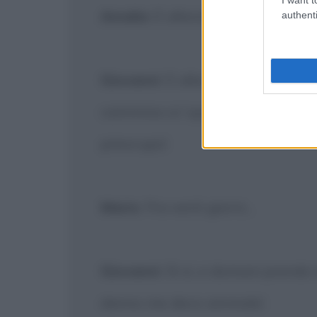
Amalia
: E allora?!
authenti
Giovanni
: E allora se se caga sott
cammina co' quell'occhi. Sta' tranq
preocupa'.
Mario
: Fra venti giorni...
Giovanni
: Sì sì, e domani prendo
danno me devo ammala'.