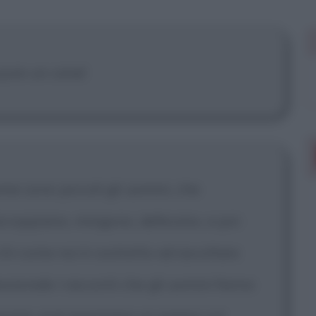
 mostrare più
pure un cane!
e sono piccoli gli uomini, che
ccoppiano, mingono, defecano, e poi
chi come noi è costretto ad ascoltare
ssionale i racconti che gli uomini fanno
equizie, può esprimere un parere sul