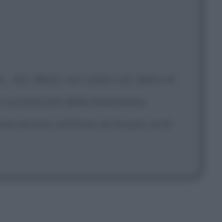
o... dici. Mario, non siamo soli, dietro di
apo sconosciuto della massoneria.
tro dovere, coll'aiuto di chi può, ce la