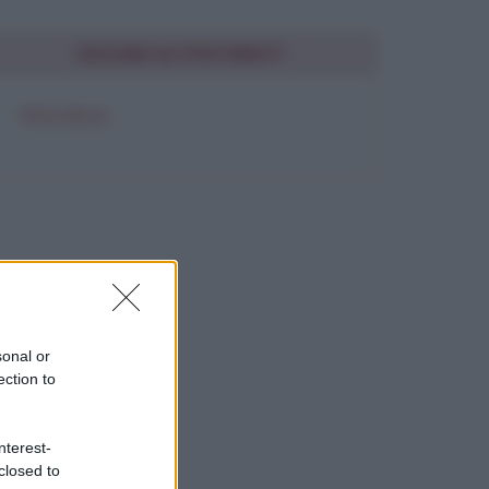
SEGUIMI SU PINTEREST
FRASI BELLE
sonal or
ection to
nterest-
closed to