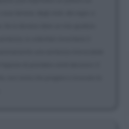
cose terrene, degli stati, dei regni, e
e. Se io dovessi dare un mio giudizio
tenza, io volentieri invocherei il
 serenamente una sentenza irrevocabile
 Signore di prendere simili decisioni. E
vita, non resta che pregare e invocare la
.