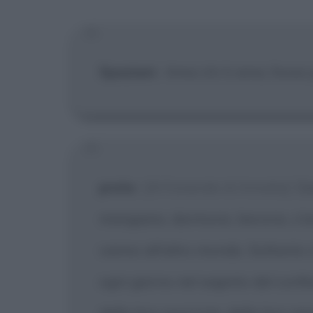
[X] Non
Spaziani
:
Ama chi ti ama, fosse 
prete
:
[Al funerale di Amalia]
Com
mangiano, dormono, bevono, s'a
vanno all'altro mondo. Soltanto 
ogni giorno nel segreto del confe
delle loro sporcizie, delle loro n