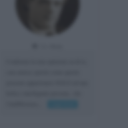
Da:
Giusy
Confermo la mia opinione su di te,
cara amica: parole come queste
possono appartenere SOLO ad una
bella e intelligente persona.. che
l'indifferenza,...
Leggi di più