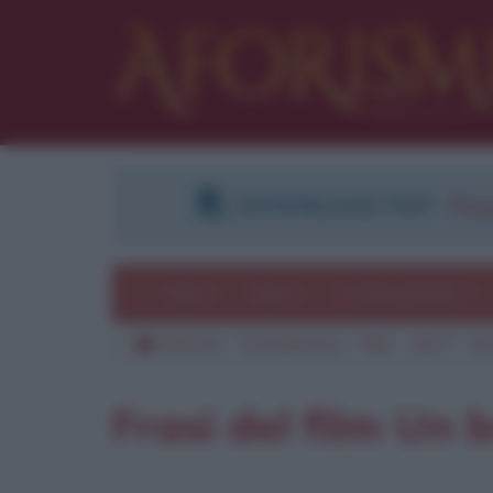
DOWNLOAD PDF
:
Regi
Temi
Frasi
Le frasi più lette
Aforismi
Frasi famose
Film
1977
Un
Pu
Frasi del film Un 