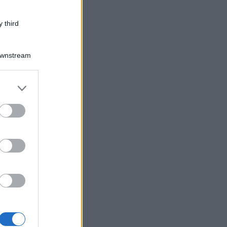
 third
Downstream
er and store
to grant or
ed purposes