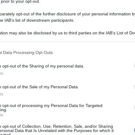
 prior to your opt-out.
rately opt-out of the further disclosure of your personal information by
he IAB’s list of downstream participants.
tion may also be disclosed by us to third parties on the IAB’s List of 
 that may further disclose it to other third parties.
 that this website/app uses one or more Google services and may gath
l Data Processing Opt Outs
including but not limited to your visit or usage behaviour. You may click 
 to Google and its third-party tags to use your data for below specifi
o opt-out of the Sharing of my personal data.
ogle consent section.
In
i Lavori Pubblici". È la convocazione per
o opt-out of the Sale of my Personal Data.
In
to opt-out of processing my Personal Data for Targeted
ing.
In
o opt-out of Collection, Use, Retention, Sale, and/or Sharing
ersonal Data that Is Unrelated with the Purposes for which it
lected.