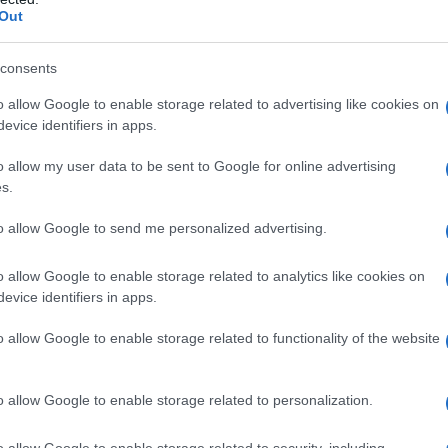
Out
o a caga' sotto...
consents
o allow Google to enable storage related to advertising like cookies on
evice identifiers in apps.
 mannaggia, quando fai così sembri tua
o allow my user data to be sent to Google for online advertising
s.
to allow Google to send me personalized advertising.
o allow Google to enable storage related to analytics like cookies on
o che fa lui?
evice identifiers in apps.
o allow Google to enable storage related to functionality of the website
glio?
o allow Google to enable storage related to personalization.
o allow Google to enable storage related to security, including