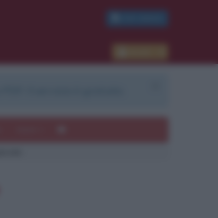
PDF GRATIS
Accedi
 PDF. Il servizio è gratuito.
e
Autori
piccolo
ui
mi