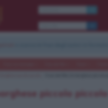
Ti piacciono le frasi dei
film?
Ricevine una ogni
settimana.
strati
e scarica le frasi degli autori in formato
I S C R I V I T I
E-mail
OK
Frasi con immagini
Frasi dei film
Storie
Poesi
 borghese piccolo piccolo
Frasi del film Un borghese piccolo 
b
blico anche
frasi
e
pen
sieri su
Insta
gram.
Seg
borghese piccolo piccolo