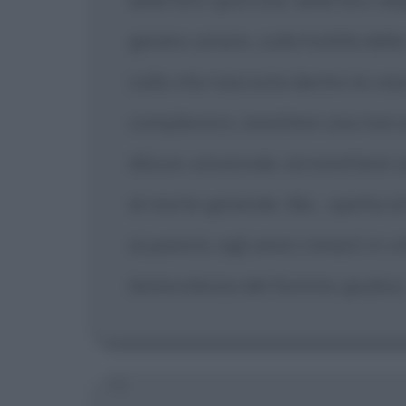
genere umano, sulla futilità delle 
sulla vita nascosta dentro le cas
complessivo, emettere una mia sen
diluvio universale, ed emetterei
di morte generale. Ma... spetta al
ai parenti, agli amici rimasti in 
benevolenza del Sommo giudice