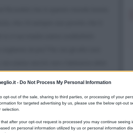
te! Ricordati che in questo mondo basta
testa, che c'è sempre uno pronto che ti
e io e tua madre siamo soddisfatti:
vogliamo di più? Per noi gli altri non
, noi siamo vecchi: non c'abbiamo altre
iamo è morire in pace, con la coscienza
eglio.it -
Do Not Process My Personal Information
to opt-out of the sale, sharing to third parties, or processing of your per
formation for targeted advertising by us, please use the below opt-out s
 selection.
 that after your opt-out request is processed you may continue seeing i
ased on personal information utilized by us or personal information dis