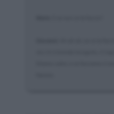
Mario
: E se non ce la faccio?
Giovanni
: Ah ah ah, se ce la facci
noi c'è il Grande Incognito, il C
Stiamo calmi, e se facciamo il nos
faremo.