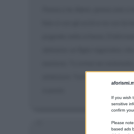
Pensa a te, Mario, pensa solo a 
fare sì con gli occhi e no con la 
pugnala nella schiena. D'altrond
abbiamo un figlio ragioniere, che 
esistono. Tu ormai sei sistemato
ambizioni. Tutto quello che vogl
aforismi.m
a posto.
If you wish 
sensitive in
confirm your
Please note
based ads b