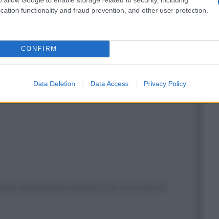
cation functionality and fraud prevention, and other user protection.
CONFIRM
o de chi ha preso, de me?!... Va', va',
uillo, Mario, t'aiuto io, nun te
Data Deletion
Data Access
Privacy Policy
 due settimane di ferie e se non me le