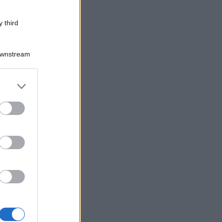
 third
Downstream
er and store
to grant or
ed purposes