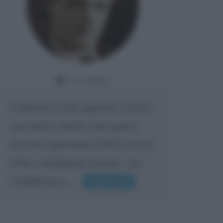
Da:
Giusy
Confermo la mia opinione su di te,
cara amica: parole come queste
possono appartenere SOLO ad una
bella e intelligente persona.. che
l'indifferenza,...
Leggi di più