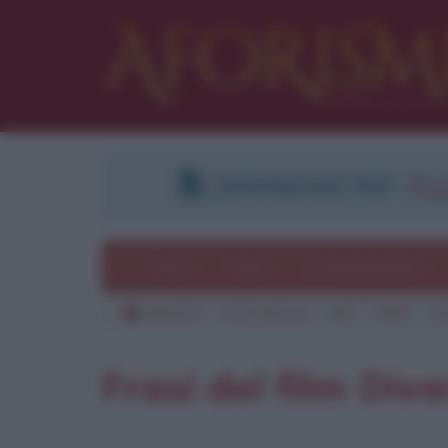
DOWNLOAD PDF
:
Regi
Temi
Frasi
Le frasi più lette
Aforismi
Frasi famose
Film
2009
Di
Pu
Frasi del film Dive