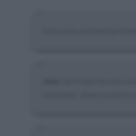
[X] Non
E mica sono una donna per tutte 
Adele
:
Se mi vesto da uomo sono
provocante... Dimmi tu come mi d