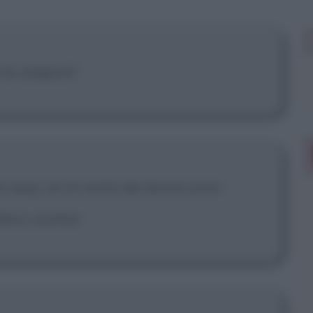
 mostrare più
le stagioni!
 sexy, se mi vesto da donna sono
evo vestire!