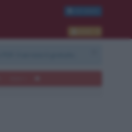
PDF GRATIS
Accedi
 PDF. Il servizio è gratuito.
e
Autori
ui
mi