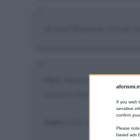
Sei tesa? Ma guarda come giri la 
Piero
: Abbiamo fatto un errore e
aforismi.m
vestirti in modo meno provocante
If you wish 
sensitive in
confirm your
Adele
: Come, scusa... Non sono p
Please note
based ads b