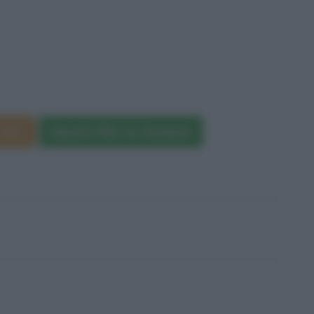
teni
Questo film su Amazon