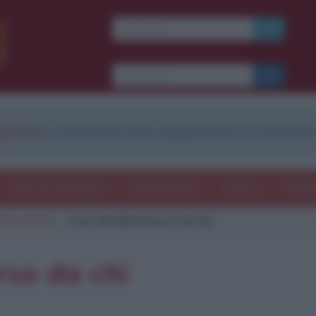
Ti piacciono le frasi dei
film?
Ricevine una ogni
settimana.
strati
e scarica le frasi degli autori in formato
I S C R I V I T I
E-mail
OK
Frasi con immagini
Frasi dei film
Storie
Poesi
verso da chi
Frasi del film Diverso da chi
b
blico anche
frasi
e
pen
sieri su
Insta
gram.
Seg
rso da chi