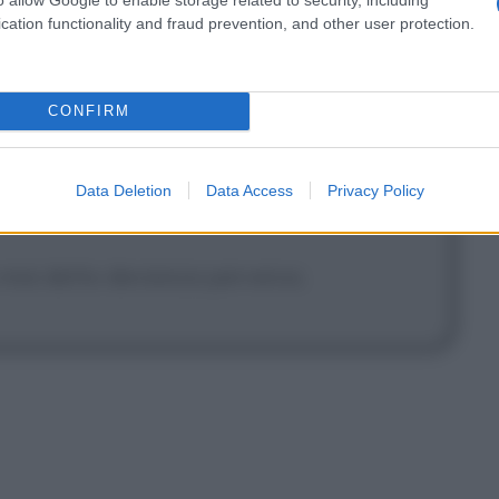
cation functionality and fraud prevention, and other user protection.
CONFIRM
a mia, capisci?
Data Deletion
Data Access
Privacy Policy
 mai detto devianza perversa.