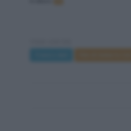
In elenco
:
10
VEDI ANCHE
Trama e dati
Film di Umberto Car