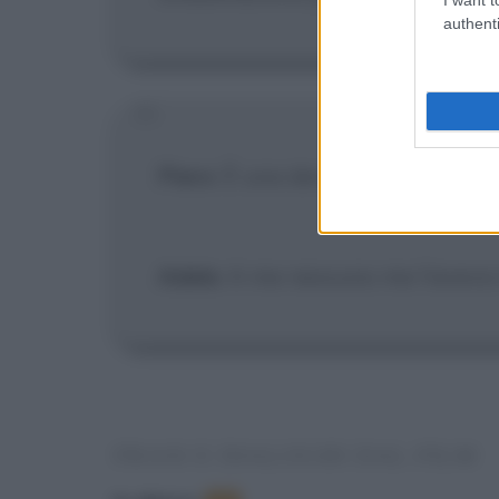
authenti
Piero
: È una devianza perversa l
Adele
: A me nessuno me l'aveva
FRASI E DIALOGHI DAL FILM