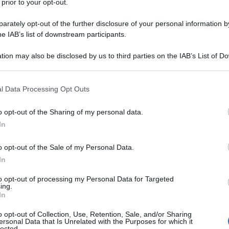
 prior to your opt-out.
rately opt-out of the further disclosure of your personal information by
he IAB’s list of downstream participants.
tion may also be disclosed by us to third parties on the IAB’s List of 
 that may further disclose it to other third parties.
 that this website/app uses one or more Google services and may gath
l Data Processing Opt Outs
including but not limited to your visit or usage behaviour. You may click 
 come separarmi dalla mia vita!
 to Google and its third-party tags to use your data for below specifi
o opt-out of the Sharing of my personal data.
ogle consent section.
In
o opt-out of the Sale of my Personal Data.
In
to opt-out of processing my Personal Data for Targeted
i un cammello o di un alieno... il fatto
ing.
In
 altro!
o opt-out of Collection, Use, Retention, Sale, and/or Sharing
ersonal Data that Is Unrelated with the Purposes for which it
lected.