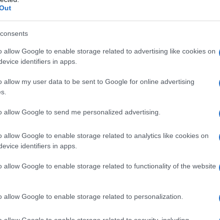
Out
consents
o allow Google to enable storage related to advertising like cookies on
arla?
evice identifiers in apps.
o allow my user data to be sent to Google for online advertising
s.
to allow Google to send me personalized advertising.
o allow Google to enable storage related to analytics like cookies on
evice identifiers in apps.
va meglio un figlio morto che...
o allow Google to enable storage related to functionality of the website
 nell'associazione è stata la
o allow Google to enable storage related to personalization.
ia vita.
o allow Google to enable storage related to security, including