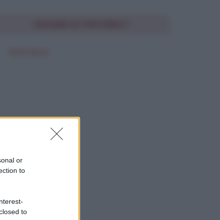
SEGUIMI SU PINTEREST
FRASI BELLE
sonal or
ection to
nterest-
closed to