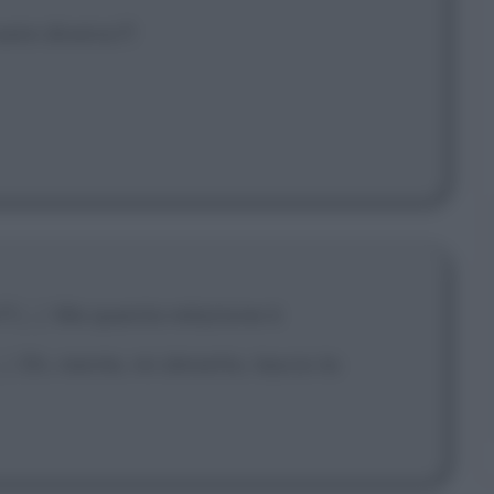
ere diverso?!
?!
[...]
Ma questa relazione è
..]
Eh, niente, mi dimetto, lascio la