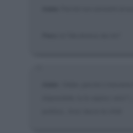
Adele
: Perché non ammetti di ess
Piero
: Io? Ma diverso da chi?
Adele
:
Oddio, perché ci baciamo
impossibile, tu lo capisci, vero?
[.
politica... Anzi, lascio la città!