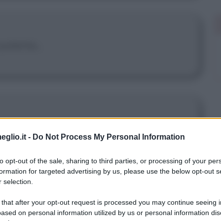
polenta...
 non lo facciamo più... Pensa intanto a
eglio.it -
Do Not Process My Personal Information
, per favore!
to opt-out of the sale, sharing to third parties, or processing of your per
formation for targeted advertising by us, please use the below opt-out s
 selection.
rovocante, è una giacca!
 that after your opt-out request is processed you may continue seeing i
ased on personal information utilized by us or personal information dis