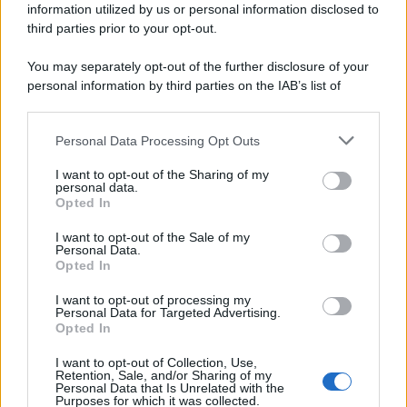
information utilized by us or personal information disclosed to
third parties prior to your opt-out.
You may separately opt-out of the further disclosure of your
personal information by third parties on the IAB’s list of
downstream participants.
Personal Data Processing Opt Outs
This information may also be disclosed by us to third parties
on the IAB’s List of Downstream Participants that may further
I want to opt-out of the Sharing of my
disclose it to other third parties.
personal data.
Opted In
Please note that this website/app uses one or more Google
services and may gather and store information including but
I want to opt-out of the Sale of my
Personal Data.
not limited to your visit or usage behaviour. You may click to
Opted In
grant or deny consent to Google and its third-party tags to
use your data for below specified purposes in below Google
I want to opt-out of processing my
consent section.
Personal Data for Targeted Advertising.
FRASI
Opted In
Frase del giorno
I want to opt-out of Collection, Use,
Frasi celebri
Retention, Sale, and/or Sharing of my
Personal Data that Is Unrelated with the
Frasi da condividere
Purposes for which it was collected.