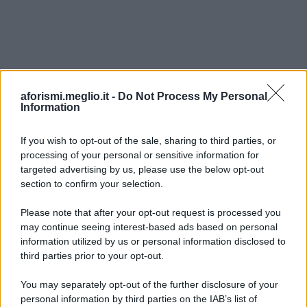
aforismi.meglio.it -
Do Not Process My Personal
Information
If you wish to opt-out of the sale, sharing to third parties, or
processing of your personal or sensitive information for
Ricevi LE FRASI PIÙ BELLE via e-mail
targeted advertising by us, please use the below opt-out
section to confirm your selection.
E-mail
OK
Please note that after your opt-out request is processed you
may continue seeing interest-based ads based on personal
information utilized by us or personal information disclosed to
third parties prior to your opt-out.
You may separately opt-out of the further disclosure of your
personal information by third parties on the IAB’s list of