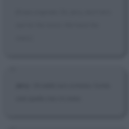
[Frase originale: Oh, Jerry, don't let's
ask for the moon. We have the
stars.]
Jerry
:
Gli addii non contano. Conta
solo quello che c'è stato.