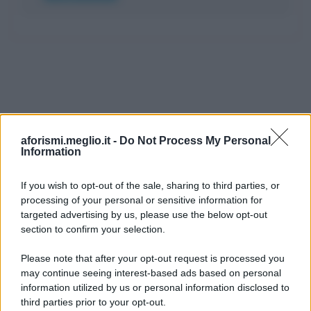
aforismi.meglio.it -
Do Not Process My Personal
Information
If you wish to opt-out of the sale, sharing to third parties, or
processing of your personal or sensitive information for
Ricevi LE FRASI PIÙ BELLE via e-mail
targeted advertising by us, please use the below opt-out
section to confirm your selection.
E-mail
OK
Please note that after your opt-out request is processed you
may continue seeing interest-based ads based on personal
information utilized by us or personal information disclosed to
third parties prior to your opt-out.