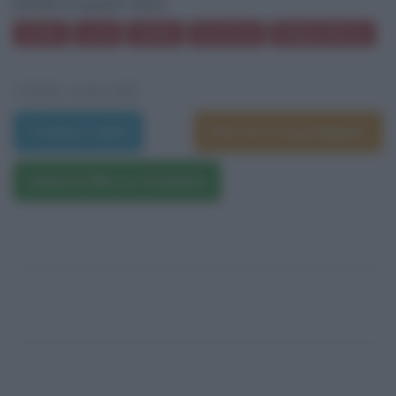
anche in questi temi:
Stelle
Luna
Addio
Decisioni
Indipendenza
VEDI ANCHE
Trama e dati
Film di Irving Rapper
Questo film su Amazon