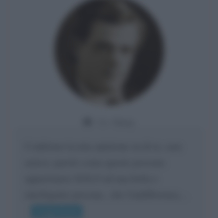
Da:
Giusy
Confermo la mia opinione su di te, cara
amica: parole come queste possono
appartenere SOLO ad una bella e
intelligente persona.. che l'indifferenza,...
Leggi di più