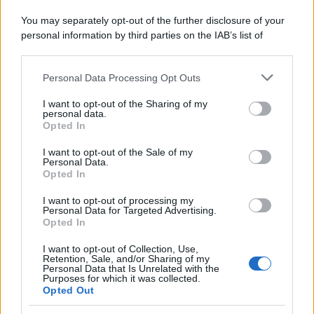
You may separately opt-out of the further disclosure of your
personal information by third parties on the IAB’s list of
downstream participants.
Personal Data Processing Opt Outs
This information may also be disclosed by us to third parties
on the IAB’s List of Downstream Participants that may further
I want to opt-out of the Sharing of my
disclose it to other third parties.
personal data.
Opted In
Please note that this website/app uses one or more Google
services and may gather and store information including but
I want to opt-out of the Sale of my
Personal Data.
not limited to your visit or usage behaviour. You may click to
Opted In
grant or deny consent to Google and its third-party tags to
use your data for below specified purposes in below Google
I want to opt-out of processing my
consent section.
Personal Data for Targeted Advertising.
FRASI
Opted In
Frase del giorno
I want to opt-out of Collection, Use,
Frasi celebri
Retention, Sale, and/or Sharing of my
Personal Data that Is Unrelated with the
Frasi da condividere
Purposes for which it was collected.
Poesie
Opted Out
Proverbi