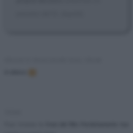
proprie decisioni.
[riferendo un
pensiero del Dr. Jaquith]
FRASI E DIALOGHI DAL FILM
In elenco
:
4
TEMI
Puoi trovare le
frasi del film Perdutamente tua