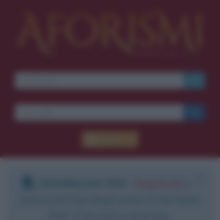
Accedi
DOWNLOAD PDF
:
Registrati
e
scarica le frasi degli autori in formato
PDF. Il servizio è gratuito.