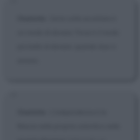
Charlotte
:
Certe volte accettare è
un modo di donare. Forse è il modo
più bello di donare, quando due si
amano.
Charlotte
:
L'indipendenza è la
fiducia nella propria volontà e nelle