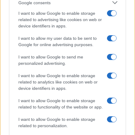
Incipit letterari
Google consents
Storie con morale
I want to allow Google to enable storage
FILM
related to advertising like cookies on web or
device identifiers in apps.
Frasi dei film
Frase film della settimana
I want to allow my user data to be sent to
Frasi film più lette
Google for online advertising purposes.
Incipit dei film
Elenco registi
I want to allow Google to send me
Film più cercati
personalized advertising.
Frasi sul cinema
I want to allow Google to enable storage
SERVIZI
related to analytics like cookies on web or
Mappa del sito
device identifiers in apps.
Privacy Policy
Cookie Policy
I want to allow Google to enable storage
Frasi suddivise per tema
related to functionality of the website or app.
Foto con frasi belle
I want to allow Google to enable storage
Indice degli autori
related to personalization.