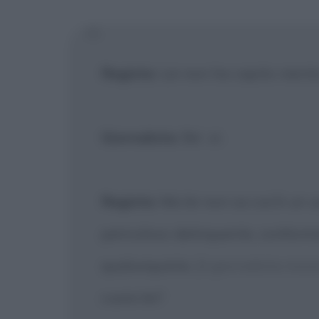
[X] Non
Regista
: Lei non ha capito nien
Giornalista
: Be', sì.
Regista
: Ma lei non sa cos'è un
pericoloso delinquente, conformist
qualunquista.
[il giornalista iniz
cuore lei?