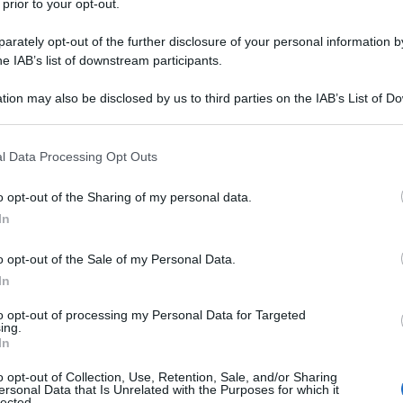
 prior to your opt-out.
della morte?
rately opt-out of the further disclosure of your personal information by
he IAB’s list of downstream participants.
tion may also be disclosed by us to third parties on the IAB’s List of 
 that may further disclose it to other third parties.
to che non prendo in considerazione.
 that this website/app uses one or more Google services and may gath
l Data Processing Opt Outs
including but not limited to your visit or usage behaviour. You may click 
 to Google and its third-party tags to use your data for below specifi
o opt-out of the Sharing of my personal data.
manda: qual è la sua opinione sul
ogle consent section.
In
llini?
o opt-out of the Sale of my Personal Data.
In
to opt-out of processing my Personal Data for Targeted
ing.
In
o opt-out of Collection, Use, Retention, Sale, and/or Sharing
ersonal Data that Is Unrelated with the Purposes for which it
lected.