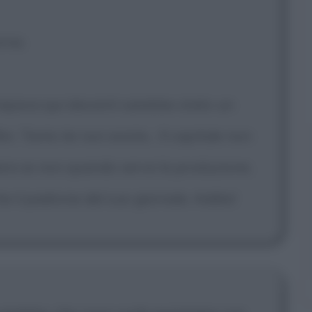
orna.
repava qui davanti sarebbe stato un
m. Tanto lei non esiste... Il capitale non
ra se non quando serve la produzione,
he il padrone del suo giornale. Addio!