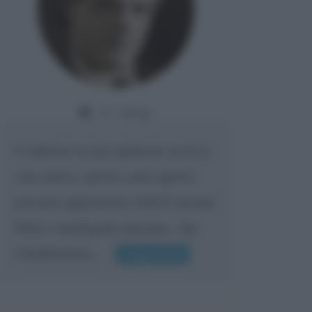
Da:
Giusy
Confermo la mia opinione su di te,
cara amica: parole come queste
possono appartenere SOLO ad una
bella e intelligente persona.. che
l'indifferenza,...
Leggi di più