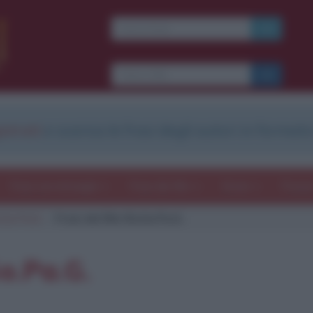
Ti piacciono le frasi dei
film?
Ricevine una ogni
settimana.
strati
e scarica le frasi degli autori in formato
I S C R I V I T I
E-mail
OK
Frasi con immagini
Frasi dei film
Storie
Poesi
.Go.Pa.G.
Frasi del film Ro.Go.Pa.G.
b
blico anche
frasi
e
pen
sieri su
Insta
gram.
Seg
Go.Pa.G.