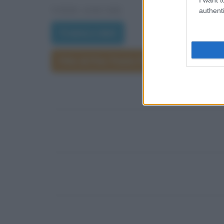
VEDI ANCHE
authenti
Trama e dati
Film di Roberto
Film di Pier Paolo Pasolini
Film di