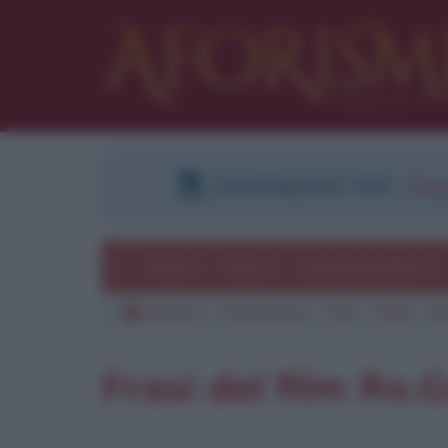
DOWNLOAD PDF
:
Regi
Temi
Frasi
Le frasi più lette
Aforismi
Frasi famose
Film
1963
Ro
Pu
Frasi del film Ro.