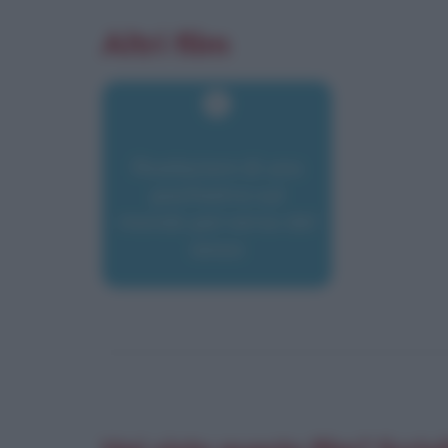
Altri film
Rivelazioni di uno
psichiatra sul
mondo perverso del
sesso