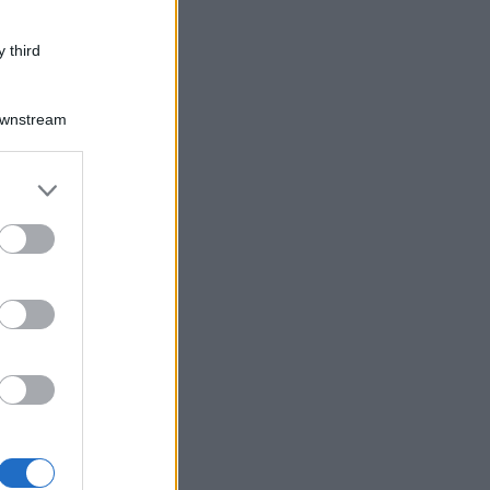
 third
Downstream
er and store
to grant or
ed purposes