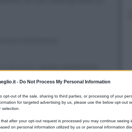
arebbe: che cosa vuole esprimere con
 arcaico cattolicesimo.
 un taccuino]
...arcaico cattolicesimo.
sta]
E che cosa ne pensa della società
eglio.it -
Do Not Process My Personal Information
to opt-out of the sale, sharing to third parties, or processing of your per
formation for targeted advertising by us, please use the below opt-out s
 selection.
a, la borghesia più ignorante d'Europa.
 that after your opt-out request is processed you may continue seeing i
ased on personal information utilized by us or personal information dis