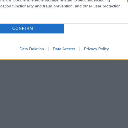
cation functionality and fraud prevention, and other user protection.
 Rossellini
Film di Jean-Luc Godard
CONFIRM
 Ugo Gregoretti
Questo film su Amazon
Data Deletion
Data Access
Privacy Policy