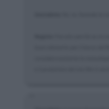
Giornalista
: No, no, facendo le c
Regista
: Peccato perché se mi c
buon elemento per il lancio del fil
considera esistente la manodope
e il produttore del mio film è anc