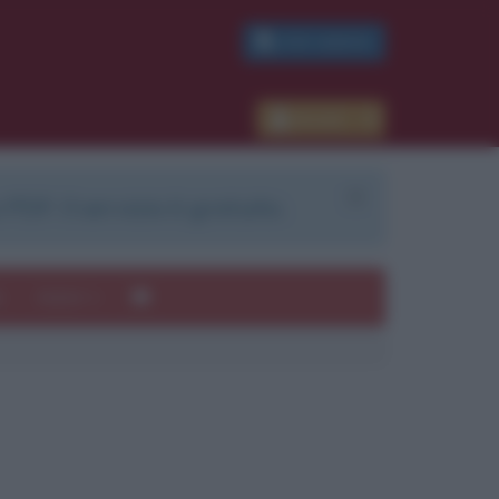
PDF GRATIS
Accedi
 PDF. Il servizio è gratuito.
e
Autori
ui
mi