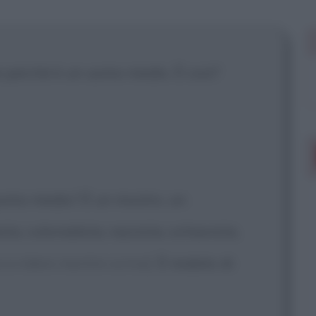
 mostrare più
te perché è un uomo medio. È così?
 uomo medio? È un mostro, un
a, colonialista, razzista, schiavista,
ia a ridere mentre scrive]
È malato di