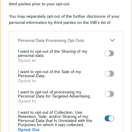
third parties prior to your opt-out.
You may separately opt-out of the further disclosure of your
personal information by third parties on the IAB’s list of
downstream participants.
Personal Data Processing Opt Outs
This information may also be disclosed by us to third parties
on the IAB’s List of Downstream Participants that may further
I want to opt-out of the Sharing of my
disclose it to other third parties.
personal data.
Opted In
Please note that this website/app uses one or more Google
services and may gather and store information including but
I want to opt-out of the Sale of my
Personal Data.
not limited to your visit or usage behaviour. You may click to
Opted In
grant or deny consent to Google and its third-party tags to
use your data for below specified purposes in below Google
I want to opt-out of processing my
consent section.
Personal Data for Targeted Advertising.
FRASI
Opted In
Frase del giorno
I want to opt-out of Collection, Use,
Frasi celebri
Retention, Sale, and/or Sharing of my
Personal Data that Is Unrelated with the
Frasi da condividere
Purposes for which it was collected.
Poesie
Opted Out