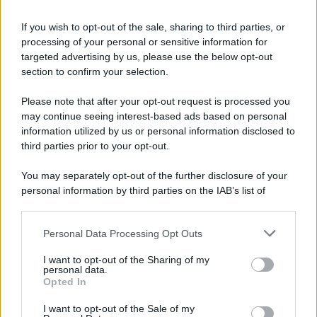
If you wish to opt-out of the sale, sharing to third parties, or
processing of your personal or sensitive information for
Ricevi LE FRASI PIÙ BELLE via e-mail
targeted advertising by us, please use the below opt-out
section to confirm your selection.
E-mail
OK
Please note that after your opt-out request is processed you
may continue seeing interest-based ads based on personal
information utilized by us or personal information disclosed to
third parties prior to your opt-out.
You may separately opt-out of the further disclosure of your
personal information by third parties on the IAB’s list of
downstream participants.
Personal Data Processing Opt Outs
This information may also be disclosed by us to third parties
on the IAB’s List of Downstream Participants that may further
I want to opt-out of the Sharing of my
disclose it to other third parties.
personal data.
Opted In
Please note that this website/app uses one or more Google
services and may gather and store information including but
I want to opt-out of the Sale of my