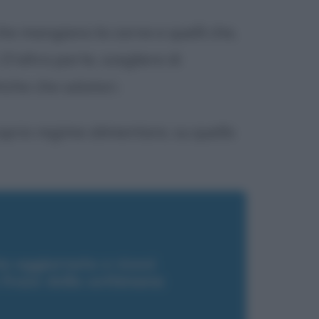
che mangiano la carne e quelli che,
D'altra parte, scegliere di
iche che salutari.
roprio regime alimentare, su quello
a aggiornato e ricevi
a frase della settimana