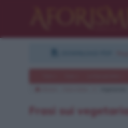
DOWNLOAD PDF
:
Regi
Temi
Frasi
Le frasi più lette
Aforismi
Frasi a tema
V
Vegetariani
Frasi sui vegetari