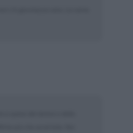
non c'è giovinezza vera. La carne
a a spese del dolore e della
fiche più che accertate. Noi