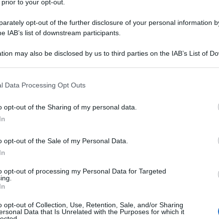
 prior to your opt-out.
rately opt-out of the further disclosure of your personal information by
he IAB’s list of downstream participants.
tion may also be disclosed by us to third parties on the IAB’s List of 
 that may further disclose it to other third parties.
 that this website/app uses one or more Google services and may gath
l Data Processing Opt Outs
including but not limited to your visit or usage behaviour. You may click 
 to Google and its third-party tags to use your data for below specifi
o opt-out of the Sharing of my personal data.
ogle consent section.
In
o opt-out of the Sale of my Personal Data.
 posso dire di averci guadagnato in salute fisi
In
mo onnivorista.
to opt-out of processing my Personal Data for Targeted
ing.
In
o opt-out of Collection, Use, Retention, Sale, and/or Sharing
ersonal Data that Is Unrelated with the Purposes for which it
lected.