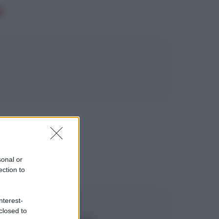
i
sonal or
ection to
nterest-
closed to
na dieta vegetariana.