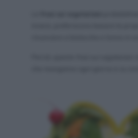
Le
frasi sui vegetariani
probabilment
invece, preferiscono basare la propr
rinunciare a bistecche e tonno in sc
Perciò, queste
frasi sui vegetariani
o
che mangiamo ogni giorno e su come