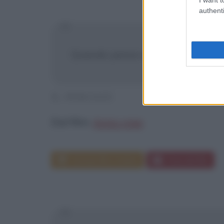
authenti
Quando penso alla carne della mi
IL PEROZZI
Dal film:
Amici miei
Scheda film e trama
Frasi del film