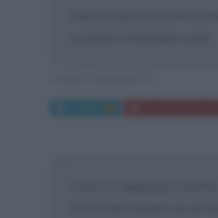
Cibarsi di pezzi di animali macel
è piuttosto un'abitudine senile.
GUIDO CERONETTI
Commenti:
Frasi di Guido Ceronett
1
Io sono un vegetariano convinto p
morte di altri animali), ma nel f