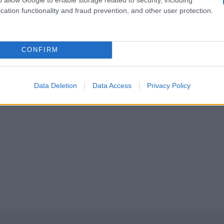
cation functionality and fraud prevention, and other user protection.
CONFIRM
a carne, chissà perché, divento subito vegetari
Data Deletion
Data Access
Privacy Policy