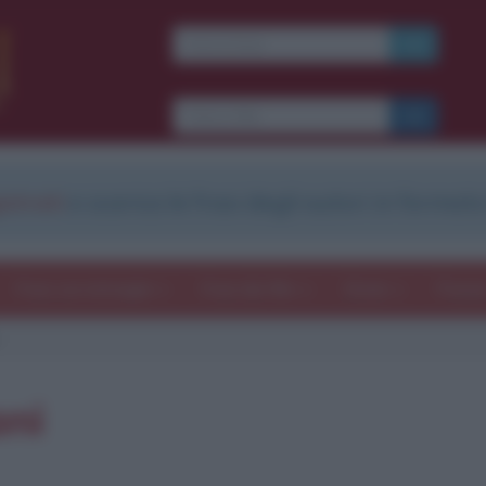
strati
e scarica le frasi degli autori in formato
Frasi con immagini
Frasi dei film
Storie
Poesi
ani