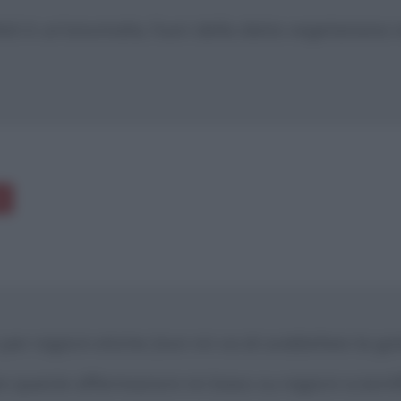
lati è un'anomalia, fuori della dieta vegetariana 
i
er ragioni etiche (non mi va di soddisfare la gol
are queste affermazioni mi baso su ragioni scienti