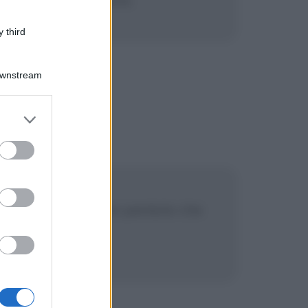
 third
Downstream
er and store
to grant or
ed purposes
ca e mentale. Non ho perduto che