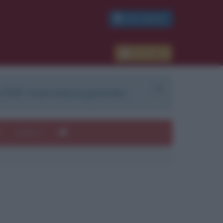
PDF GRATIS
Accedi
 PDF. Il servizio è gratuito.
e
Autori