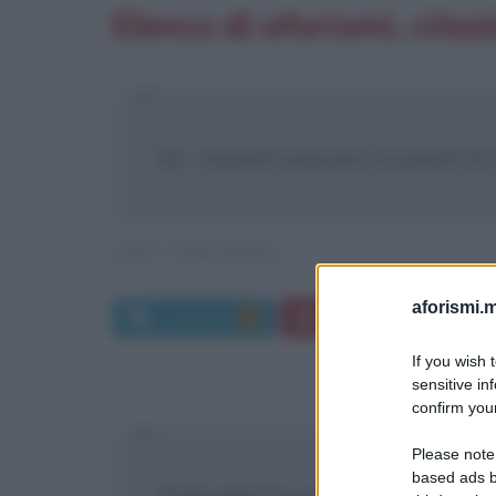
Elenco di aforismi, citaz
Se i macelli avessero le pareti d
LEV TOLSTOJ
aforismi.m
Commenti:
Frasi di Lev Tolstoj
2
If you wish 
sensitive in
confirm your
Please note
based ads b
Nulla darà la possibilità di sopr