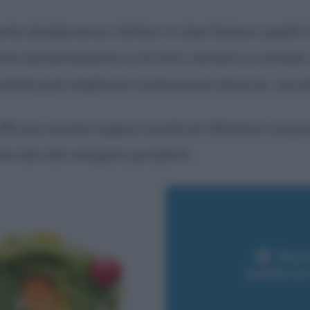
e divideranno i lettori in due fazioni: quelli 
ia alimentazione su frutta, verdura e cereali. 
atola può implicare motivazioni diverse, sia et
ffrono anche l'opportunità di riflettere sul p
 tali cibi vengano prodotti.
Rest
subito l