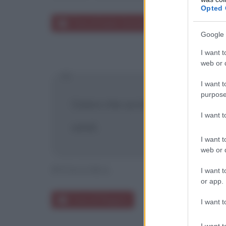
Opted 
Frasi di Guido Ceronetti
Google 
I want t
web or d
I want t
purpose
Coloro che uccidono gli animali e
I want 
simili.
I want t
web or d
PITAGORA
I want t
or app.
Frasi di Pitagora
I want t
I want t