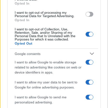
Opted In
grant or deny consent to Google and its third-party tags to
use your data for below specified purposes in below Google
I want to opt-out of processing my
consent section.
Personal Data for Targeted Advertising.
FRASI
Opted In
Frase del giorno
I want to opt-out of Collection, Use,
Frasi celebri
Retention, Sale, and/or Sharing of my
Personal Data that Is Unrelated with the
Frasi da condividere
Purposes for which it was collected.
Poesie
Opted Out
Proverbi
Incipit letterari
Google consents
Storie con morale
I want to allow Google to enable storage
FILM
related to advertising like cookies on web or
device identifiers in apps.
Frasi dei film
Frase film della settimana
I want to allow my user data to be sent to
Frasi film più lette
Google for online advertising purposes.
Incipit dei film
Elenco registi
I want to allow Google to send me
Film più cercati
personalized advertising.
Frasi sul cinema