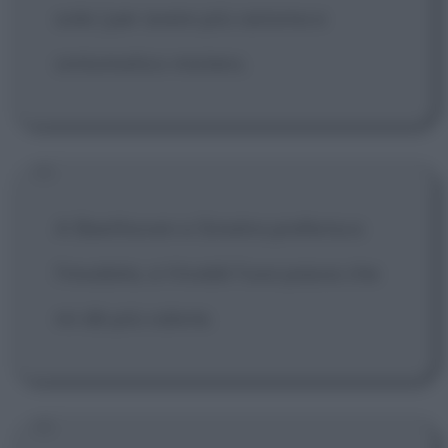
sole | per avere più carisma e
sintomatico mistero.
A Beethoven e Sinatra preferisco
l'insalata, a Vivaldi l'uva passa che
mi dà più calorie.