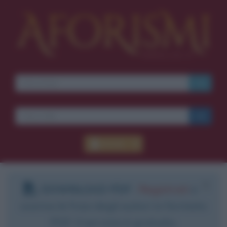
Accedi
DOWNLOAD PDF
:
Registrati
e
scarica le frasi degli autori in formato
PDF. Il servizio è gratuito.