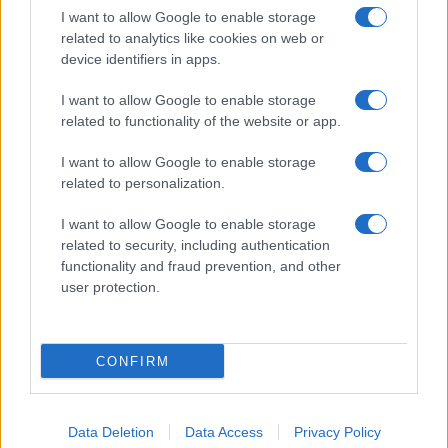
I want to allow Google to enable storage
SERVIZI
related to analytics like cookies on web or
Mappa del sito
device identifiers in apps.
Privacy Policy
Cookie Policy
I want to allow Google to enable storage
Frasi suddivise per tema
related to functionality of the website or app.
Foto con frasi belle
I want to allow Google to enable storage
Indice degli autori
related to personalization.
I want to allow Google to enable storage
Aforismi
.meglio.it è l'archivio web dedicato a frasi,
related to security, including authentication
aforismi e citazioni più grande del web (137.905 frasi in
functionality and fraud prevention, and other
database) • ©2005-2025 • La riproduzione dei testi è
user protection.
consentita citando la fonte secondo la Licenza
Creative Commons
• Nota: in qualità di Affiliato Amazon,
il sito ricava una commissione sugli acquisti idonei. •
CONFIRM
Contatti
Data Deletion
Data Access
Privacy Policy