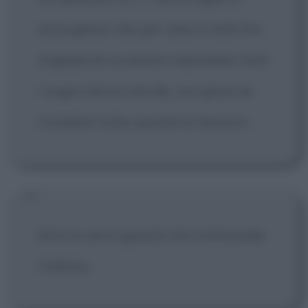
accorgesse che per caso è nato fra
migliaia di occasioni capirebbe tutti
i sogni che la vita dà, con gioia ne
vivrebbe tutte quante le illusioni.
Ed è in certi sguardi che s'intravede
l'infinito.