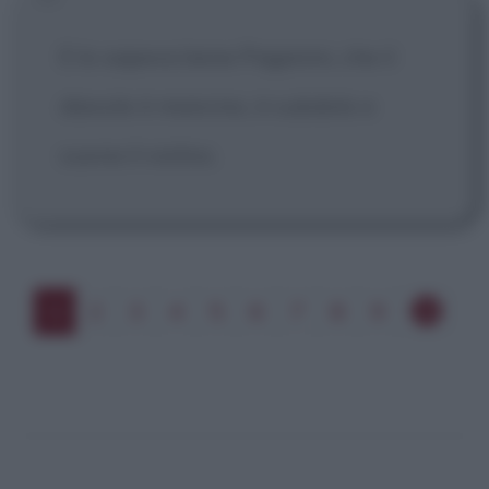
E lo sapeva bene Paganini, che il
diavolo è mancino, è subdolo e
suona il violino.
1
2
3
4
5
6
7
8
9