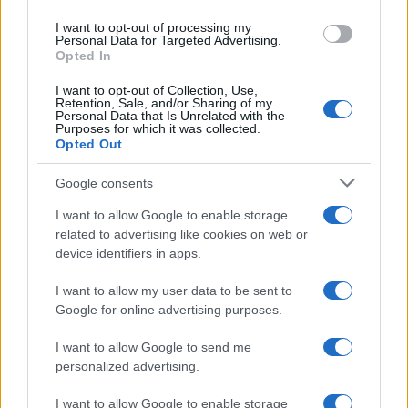
l'incontro fortuito su un tavolo di
use your data for below specified purposes in below Google
I want to opt-out of processing my
consent section.
Personal Data for Targeted Advertising.
dissezione di una macchina da
Opted In
cucire e di un ombrello!
I want to opt-out of Collection, Use,
Retention, Sale, and/or Sharing of my
Personal Data that Is Unrelated with the
Purposes for which it was collected.
Opted Out
LAUTRÉAMONT
Google consents
I Canti di Maldoror
Cit. da
I want to allow Google to enable storage
related to advertising like cookies on web or
device identifiers in apps.
Frasi di Lautréamont
I want to allow my user data to be sent to
Google for online advertising purposes.
I want to allow Google to send me
personalized advertising.
Sotto il padiglione, una banda
I want to allow Google to enable storage