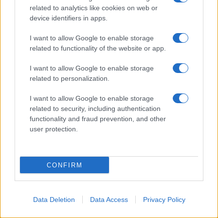
related to analytics like cookies on web or
vestita del blu orizzonte
device identifiers in apps.
dell'esercito suonava Massenet e
I want to allow Google to enable storage
related to functionality of the website or app.
Skrjabin, e Berlioz come una
I want to allow Google to enable storage
related to personalization.
leggera spalmatura di torturato
I want to allow Google to enable storage
Cajkovskij su una fetta di pane
related to security, including authentication
functionality and fraud prevention, and other
stantio, mentre il crepuscolo si
user protection.
dissolveva in umidi barlumi dai
CONFIRM
rami, sul padiglione e sui funghi
severi degli ombrelli. Ricchi e sonori
Data Deletion
Data Access
Privacy Policy
gli ottoni si abbattevano e