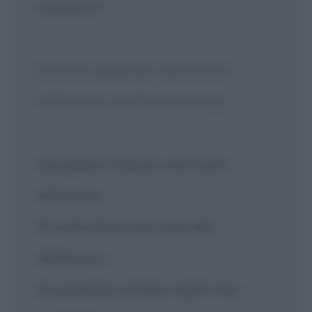
conosco"!
[Ironica epigrafe indirizzata
all'Aretino da Paolo Giovio]
Qui giace il Giovio, storicone
altissimo,
Di tutti disse mal, fuorché
dell'asino,
Scusandosi col dire: egli è mio