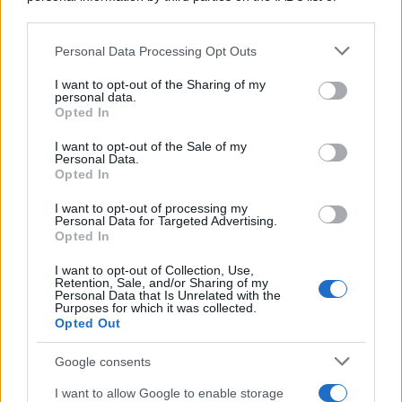
downstream participants.
Personal Data Processing Opt Outs
This information may also be disclosed by us to third parties
on the IAB’s List of Downstream Participants that may further
I want to opt-out of the Sharing of my
disclose it to other third parties.
personal data.
Opted In
Please note that this website/app uses one or more Google
services and may gather and store information including but
I want to opt-out of the Sale of my
Personal Data.
not limited to your visit or usage behaviour. You may click to
Opted In
grant or deny consent to Google and its third-party tags to
use your data for below specified purposes in below Google
I want to opt-out of processing my
consent section.
Personal Data for Targeted Advertising.
FRASI
Opted In
Frase del giorno
I want to opt-out of Collection, Use,
Frasi celebri
Retention, Sale, and/or Sharing of my
Personal Data that Is Unrelated with the
Frasi da condividere
Purposes for which it was collected.
Poesie
Opted Out
Proverbi
Incipit letterari
Google consents
Storie con morale
I want to allow Google to enable storage