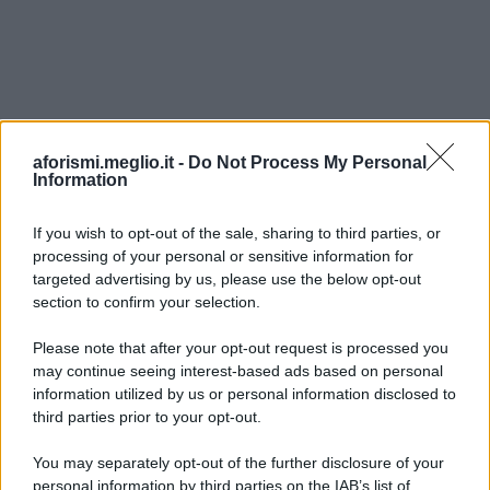
aforismi.meglio.it -
Do Not Process My Personal
Information
If you wish to opt-out of the sale, sharing to third parties, or
processing of your personal or sensitive information for
Ricevi LE FRASI PIÙ BELLE via e-mail
targeted advertising by us, please use the below opt-out
section to confirm your selection.
E-mail
OK
Please note that after your opt-out request is processed you
may continue seeing interest-based ads based on personal
information utilized by us or personal information disclosed to
third parties prior to your opt-out.
You may separately opt-out of the further disclosure of your
personal information by third parties on the IAB’s list of