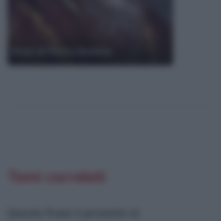
Frasi di Pietro Aretino
Temi correlati
Questa frase è presente in
: