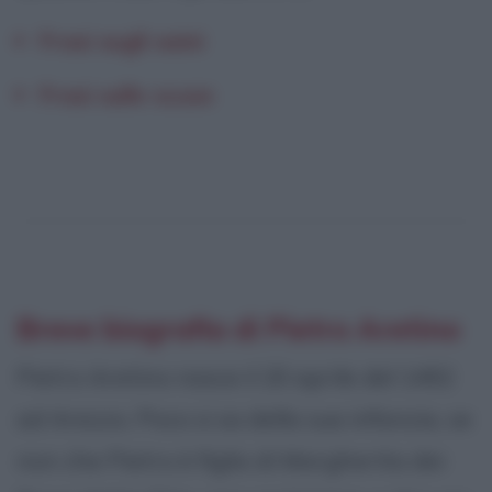
Frasi sugli asini
Frasi sulle scuse
Breve biografia di Pietro Aretino
Pietro Aretino nasce il 20 aprile del 1492
ad Arezzo. Poco si sa della sua infanzia, se
non che Pietro è figlio di Margherita dei