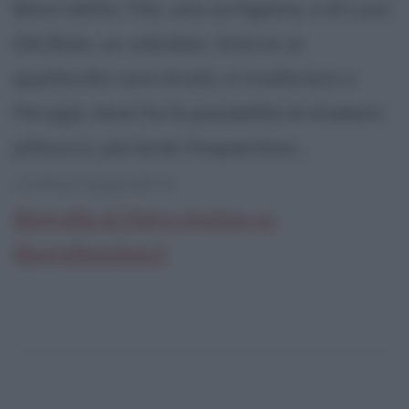
Bonci detta Tita, una cortigiana, e di Luca
Del Buta, un calzolaio. Intorno ai
quattordici anni di età, si trasferisce a
Perugia, dove ha la possibilità di studiare
pittura e, più tardi, frequentare...
continua leggendo la:
Biografia di Pietro Aretino su
Biografieonline.it