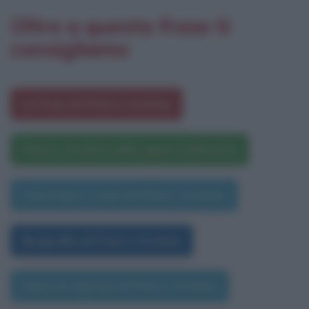
Oltre a questa frase ti
consigliamo
Le frasi di Pietro Aretino
Pietro Aretino nelle opere letterarie
Una frase a caso di Pietro Aretino
Biografia di Pietro Aretino
Data di nascita di Pietro Aretino