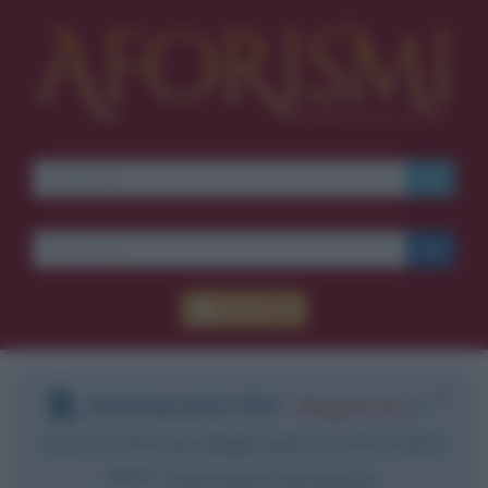
Accedi
DOWNLOAD PDF
:
Registrati
e
scarica le frasi degli autori in formato
PDF. Il servizio è gratuito.