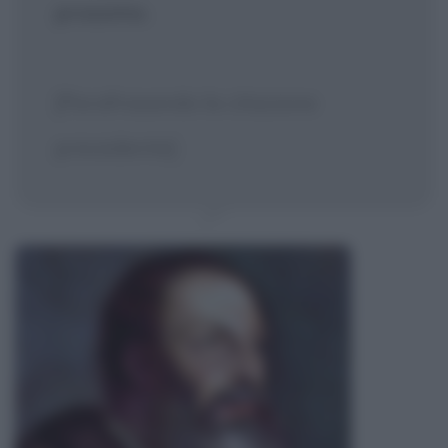
prossimo.
[Parafrasando la citazione
precedente]