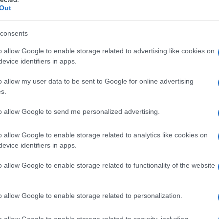
Out
consents
sa dell'uomo, facendogli credere che troverà tra 
o allow Google to enable storage related to advertising like cookies on
 grande che non tra quelle di un'altra. Così egli 
evice identifiers in apps.
r la sua gioia personale, ed è soltanto per la cons
o allow my user data to be sent to Google for online advertising
s.
o per la procreazione di un'individualità ben de
to allow Google to send me personalized advertising.
fazione del suo desiderio è a profitto della sola
o allow Google to enable storage related to analytics like cookies on
.
evice identifiers in apps.
o allow Google to enable storage related to functionality of the website
o allow Google to enable storage related to personalization.
o allow Google to enable storage related to security, including