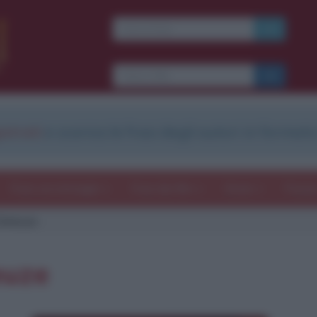
strati
e scarica le frasi degli autori in formato
Frasi con immagini
Frasi dei film
Storie
Poesi
 Deleuze
euze