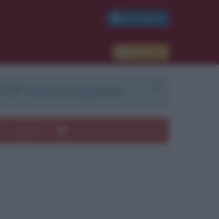
PDF GRATIS
Accedi
 PDF. Il servizio è gratuito.
e
Autori