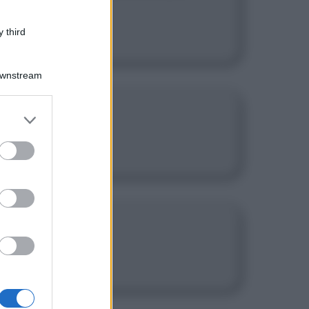
 third
Downstream
er and store
to grant or
ed purposes