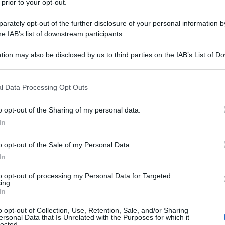
 prior to your opt-out.
omini non vivono sotto la guida della ragione.
rately opt-out of the further disclosure of your personal information by
he IAB’s list of downstream participants.
tion may also be disclosed by us to third parties on the IAB’s List of 
 that may further disclose it to other third parties.
 that this website/app uses one or more Google services and may gath
l Data Processing Opt Outs
including but not limited to your visit or usage behaviour. You may click 
e un tiranno.
 to Google and its third-party tags to use your data for below specifi
o opt-out of the Sharing of my personal data.
ogle consent section.
In
o opt-out of the Sale of my Personal Data.
In
to opt-out of processing my Personal Data for Targeted
ntimento propriamente etico.
ing.
In
o opt-out of Collection, Use, Retention, Sale, and/or Sharing
ersonal Data that Is Unrelated with the Purposes for which it
lected.