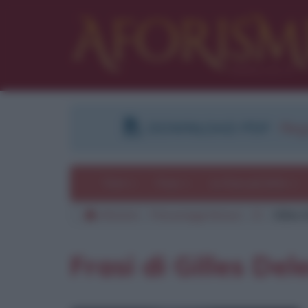
DOWNLOAD PDF
:
Regi
Temi
Frasi
Le frasi più lette
Aforismi
Personaggi famosi
D
Gilles
Frasi di Gilles Del