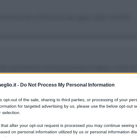
 la forma di un'illusione per agire sulla volontà.
he aumenta la nostra potenza di agire, e solo la
eglio.it -
Do Not Process My Personal Information
to opt-out of the sale, sharing to third parties, or processing of your per
formation for targeted advertising by us, please use the below opt-out s
 selection.
 that after your opt-out request is processed you may continue seeing i
sti che hanno un'utilità sociale, ad esempio la p
ased on personal information utilized by us or personal information dis