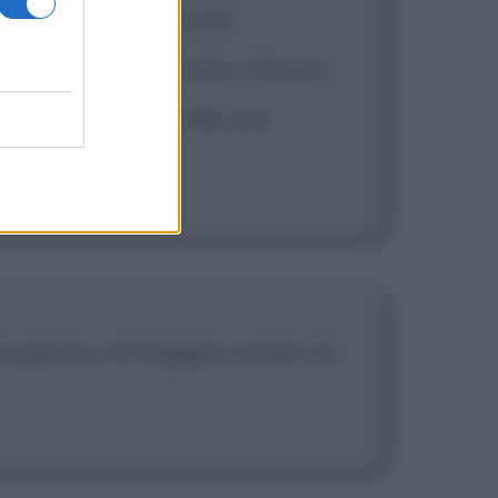
poneva. Non vedevo come
o, né Hegel, le triadi e il lavoro
storia della filosofia, pur
Bergson.
ie passive col maggior numero di