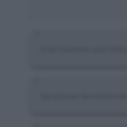
Un po' di possibile, sennò soffoc
Ogni passione, dal momento che i