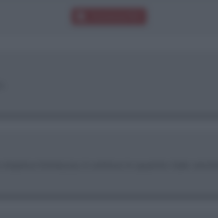
Download PDF
o.
mplica tristezza, è cattiva in quanto tale: anche