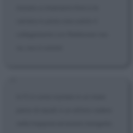
iniziato a chiamarmi Kimi e la
carriera in pista crea subito il
collegamento con Raikkonen ma
no, non è voluto!
In F1 è come nuotare in un mare
pieno di squali, è un attimo cadere
nella trappola ed essere mangiato.