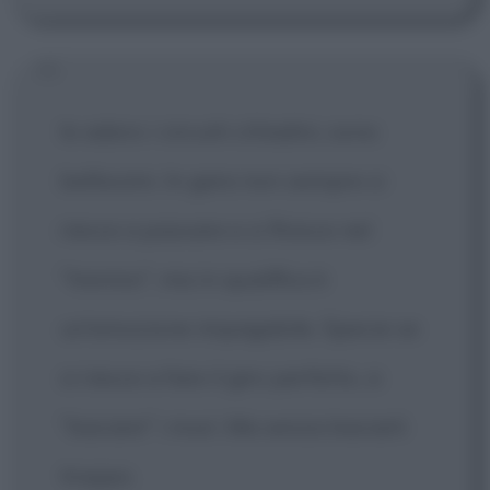
Io adoro i circuiti cittadini, sono
bellissimi. In gara non sempre si
riesce a passare e si finisce nel
"trenino", ma in qualifica è
un'emozione impagabile. Specie se
si riesce a fare il giro perfetto, a
"baciare" i muri. Ma senza baciarli
troppo.