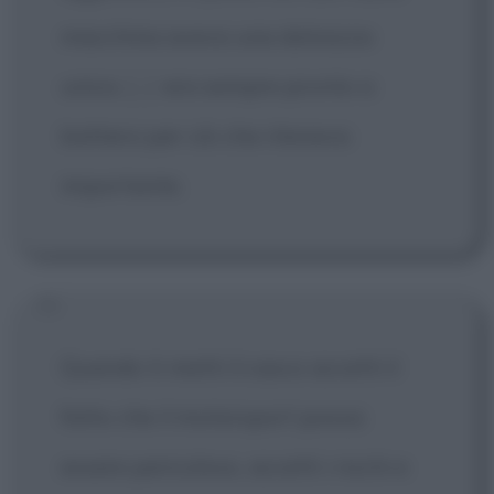
macchina aveva una dolcezza
unica.
[...]
era sempre pronto a
battersi per ciò che riteneva
importante.
Quando ti metti il casco accetti il
fatto che il motorsport possa
essere pericoloso, accetti i rischi e