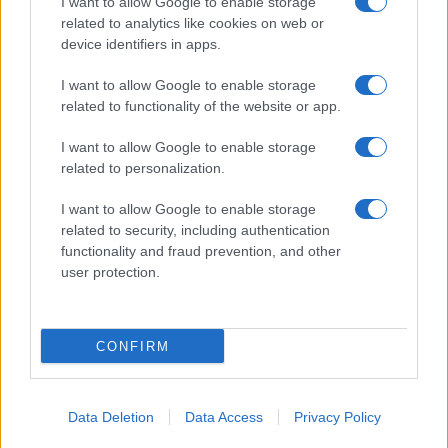
I want to allow Google to enable storage
SERVIZI
related to analytics like cookies on web or
Mappa del sito
device identifiers in apps.
Privacy Policy
Cookie Policy
I want to allow Google to enable storage
Frasi suddivise per tema
related to functionality of the website or app.
Foto con frasi belle
I want to allow Google to enable storage
Indice degli autori
related to personalization.
I want to allow Google to enable storage
Aforismi
.meglio.it è l'archivio web dedicato a frasi,
related to security, including authentication
aforismi e citazioni più grande del web (137.905 frasi in
functionality and fraud prevention, and other
database) • ©2005-2025 • La riproduzione dei testi è
user protection.
consentita citando la fonte secondo la Licenza
Creative Commons
• Nota: in qualità di Affiliato Amazon,
il sito ricava una commissione sugli acquisti idonei. •
CONFIRM
Contatti
Data Deletion
Data Access
Privacy Policy