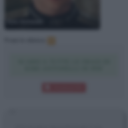
Kimi Antonelli
Frasi in elenco
:
9
SCARICA TUTTE LE FRASI DI
KIMI ANTONELLI IN PDF
Download PDF
[C'è chi dice che la Formula 1 sia