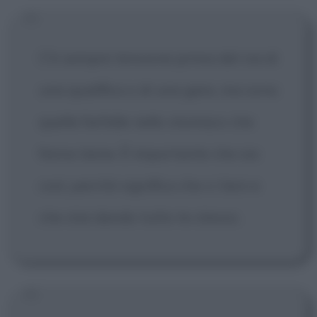
C'è sempre tensione prima del via di
una qualifica o di una gara, ma sono
quelle farfalle nello stomaco che
fanno bene. È importante che sia
così, perché significa che ci tieni e
che stai dando tutto te stesso.