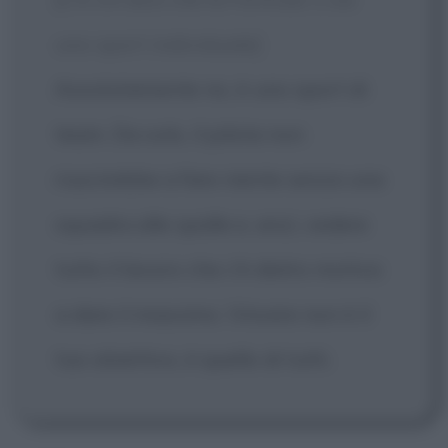
uno sport individuale]
Assolutamente no, è uno sport di
team. Da solo, il pilota non
riuscirebbe a fare niente senza una
squadra alle spalle e, anzi, vedere
tutto il lavoro che c'è dietro motiva
a dare il massimo. Vincere non è il
tuo obiettivo, è quello di tutti.