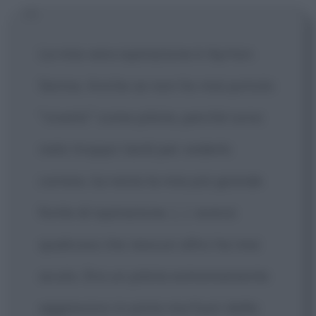
La mia vera ispirazione è Ayrton
Senna. Anche se non ho mai potuto
"viverlo" come pilota, perché sono
nato troppo tardi per vederlo
correre, lui resta la mia più grande
fonte di ispirazione.
[...]
aveva
qualcosa che nessun altro ha mai
avuto. Era un pilota estremamente
aggressivo in pista ma fuori dalla