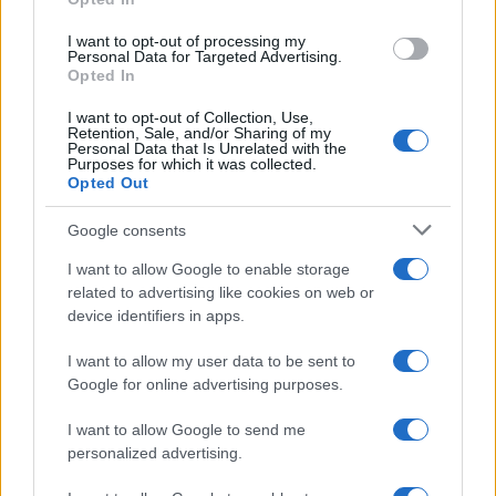
grant or deny consent to Google and its third-party tags to
use your data for below specified purposes in below Google
I want to opt-out of processing my
consent section.
Personal Data for Targeted Advertising.
FRASI
Opted In
Frase del giorno
I want to opt-out of Collection, Use,
Frasi celebri
Retention, Sale, and/or Sharing of my
Personal Data that Is Unrelated with the
Frasi da condividere
Purposes for which it was collected.
Poesie
Opted Out
Proverbi
Incipit letterari
Google consents
Storie con morale
I want to allow Google to enable storage
FILM
related to advertising like cookies on web or
device identifiers in apps.
Frasi dei film
Frase film della settimana
I want to allow my user data to be sent to
Frasi film più lette
Google for online advertising purposes.
Incipit dei film
Elenco registi
I want to allow Google to send me
Film più cercati
personalized advertising.
Frasi sul cinema