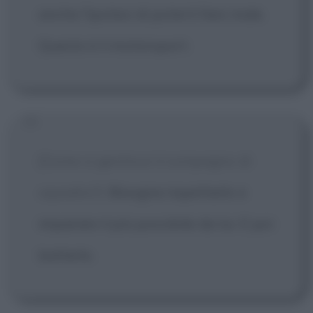
anche l'ipotesi di poterti fare male.
Questo è il motorsport.
[Come si gestisce il compagno di
squadra?]
Bisogna rispettarlo e
imparare il più possibile da lui. E poi
batterlo.