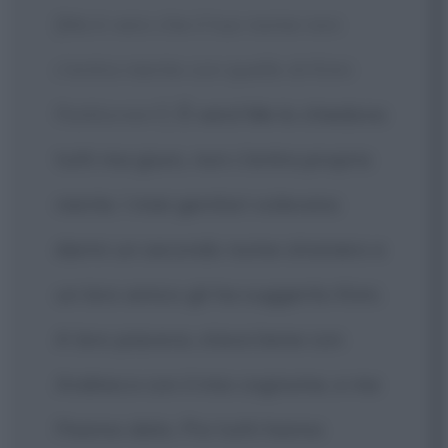
[Ma è vero che il tuo nome non
c'entra niente con quello di Kimi
Raikkonen?]
È vero! Me lo chiedono
tutti ma giuro, non c'entra proprio
niente. I miei genitori volevano
darmi un secondo nome straniero e
un loro amico gli ha suggerito Kimi.
A loro piaceva, stava bene con
Andrea e con il mio cognome, e me
l'hanno dato. Poi tutti hanno