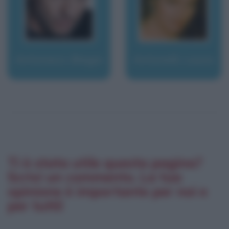
Antonacci, Biagio
Antonelli, Laura
Ti è stata utile questa pagina?
Scrivi un commento. La tua
opinione è importante per noi e
per tutti!