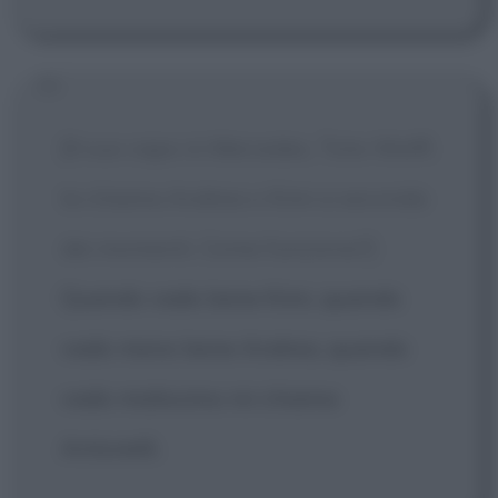
[Il suo capo in Mercedes, Toto Wolff,
la chiama Andrea o Kimi a seconda
dei momenti. Come funziona?]
Quando vado bene Kimi, quando
vado meno bene Andrea, quando
vado malissimo mi chiama
Antonelli.