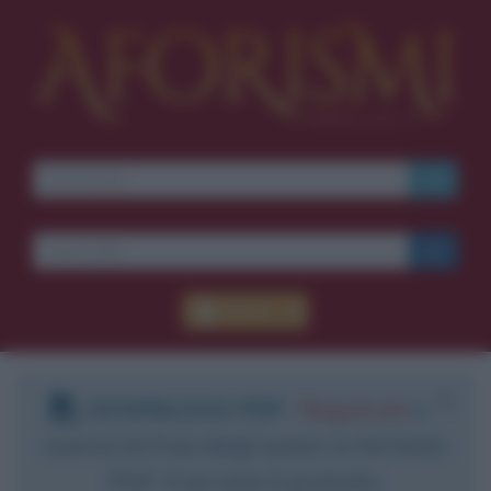
Accedi
DOWNLOAD PDF
:
Registrati
e
scarica le frasi degli autori in formato
PDF. Il servizio è gratuito.