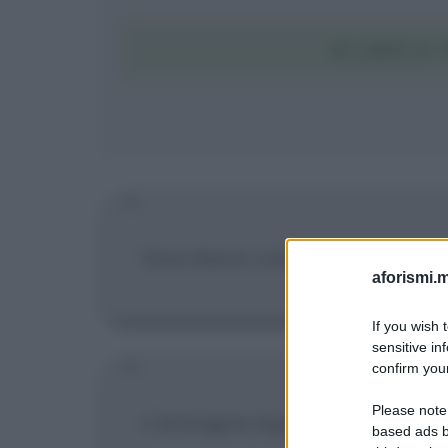
SCARICA T
Vive eterno colui che vive nel pr
aforismi.m
If you wish 
sensitive in
confirm your
Please note
L'immagine logica dei fatti è il p
based ads b