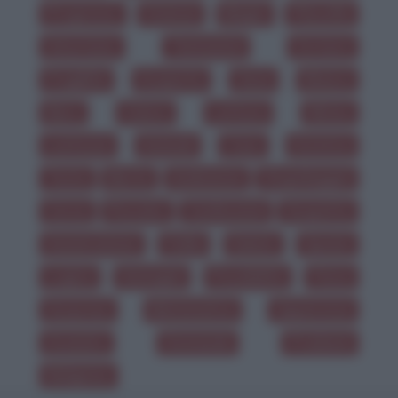
Progresso
Scienza
Magia
Filosofia
Umorismo
Tentazioni
Scrivere
Fragilità
Scoperte
Gesù
Bianco
Nero
Colore
Lettura
Ritmo
Lentezza
Animali
Caos
Estetica
Testa
Morte
Ambizione
Stupidaggini
Corsa
Peccato
Confessioni
Sospetto
Ammirazione
Follia
Salute
Spazio
Logica
Immagini
Possibilità
Fisica
Sorprese
Matematica
Apparenze
Avvenire
Domande
Problemi
Religione