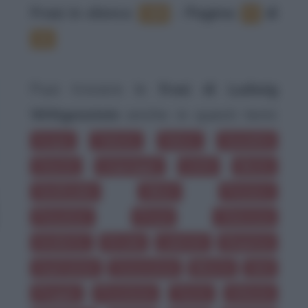
Frasi in elenco
:
‐
Pagina:
di
128
5
13
Puoi trovare le
frasi di Ludwig
Wittgenstein
anche in questi temi:
Acqua
Talento
Valore
Genialità
Onestà
Linguaggio
Limiti
Mente
Similitudini
Alberi
Pensiero
Pensatori
Prezzi
Chiarezza
Intelletto
Strade
Labirinti
Eleganza
Aspirazioni
Conoscenza
Miseria
Idoli
Pioggia
Precisione
Teorie
Infanzia