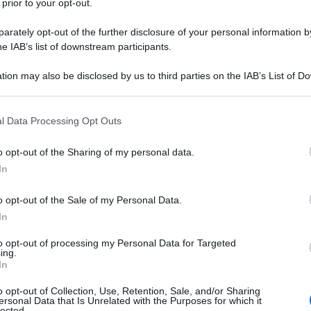
 prior to your opt-out.
rately opt-out of the further disclosure of your personal information by
he IAB’s list of downstream participants.
tion may also be disclosed by us to third parties on the IAB’s List of 
 that may further disclose it to other third parties.
piccola; dipende da ciò che essa significa per no
 that this website/app uses one or more Google services and may gath
l Data Processing Opt Outs
including but not limited to your visit or usage behaviour. You may click 
 to Google and its third-party tags to use your data for below specifi
o opt-out of the Sharing of my personal data.
ogle consent section.
In
o opt-out of the Sale of my Personal Data.
cazione logica dei pensieri.
In
to opt-out of processing my Personal Data for Targeted
ing.
In
o opt-out of Collection, Use, Retention, Sale, and/or Sharing
ersonal Data that Is Unrelated with the Purposes for which it
lected.