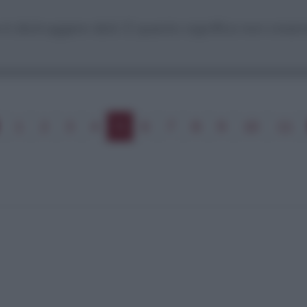
e è distruggere idoli. E questo significa non crear
1
2
3
4
5
6
7
8
9
10
11