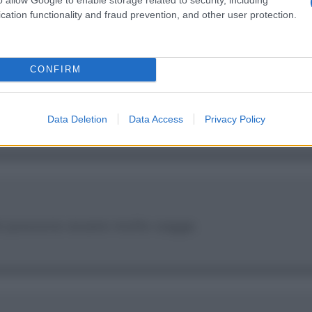
cation functionality and fraud prevention, and other user protection.
CONFIRM
giare nello stesso piccolo paese e credere che non
Data Deletion
Data Access
Privacy Policy
ni possono essere molto sagge.