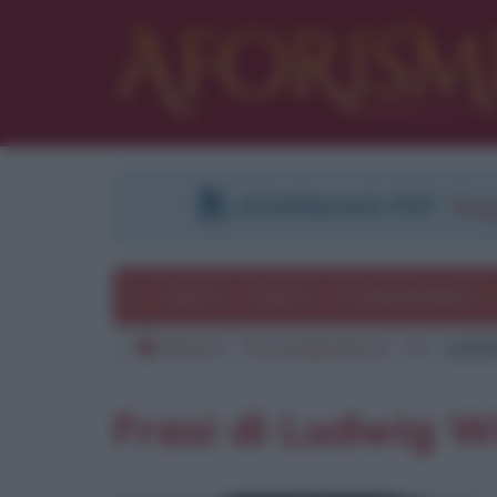
DOWNLOAD PDF
:
Regi
Temi
Frasi
Le frasi più lette
Aforismi
Personaggi famosi
W
Ludwi
Frasi di Ludwig W