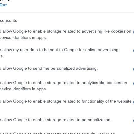
Out
orno si spezzerà, e di questo ho talvolta paura, è
consents
o allow Google to enable storage related to advertising like cookies on
evice identifiers in apps.
o allow my user data to be sent to Google for online advertising
ormulare non può formularsi neppure la domanda
s.
r risposta.
to allow Google to send me personalized advertising.
o allow Google to enable storage related to analytics like cookies on
evice identifiers in apps.
o allow Google to enable storage related to functionality of the website
utte le teorie infantili, ma senza quell'aspetto a
o allow Google to enable storage related to personalization.
o allow Google to enable storage related to security, including