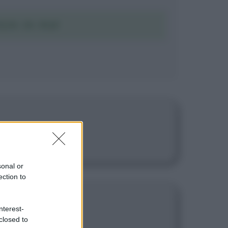
EIN IN PDF
sonal or
ection to
nterest-
closed to