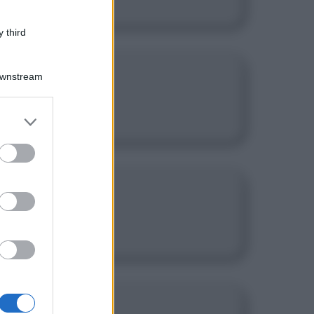
 third
Downstream
i.
er and store
to grant or
ed purposes