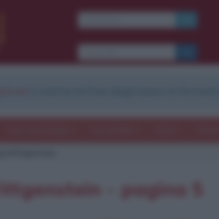
strati
e scarica le frasi degli autori in formato
Frasi con immagini
Frasi dei film
Storie
Poesi
g Wittgenstein
ittgenstein - pagina 5