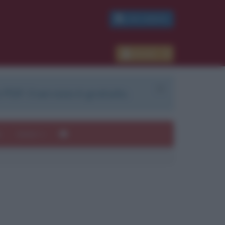
PDF GRATIS
Accedi
 PDF. Il servizio è gratuito.
e
Autori