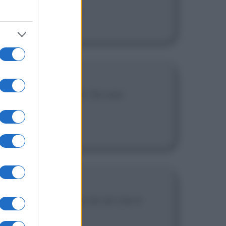
 il mio intelletto.
. L'enigma non v'è. Se una
ccattivante proprio di ciò che è