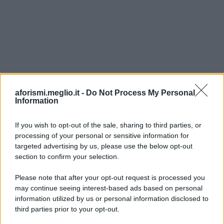
aforismi.meglio.it -
Do Not Process My Personal
Information
If you wish to opt-out of the sale, sharing to third parties, or
processing of your personal or sensitive information for
Ricevi LE FRASI PIÙ BELLE via e-mail
targeted advertising by us, please use the below opt-out
section to confirm your selection.
E-mail
OK
Please note that after your opt-out request is processed you
may continue seeing interest-based ads based on personal
information utilized by us or personal information disclosed to
third parties prior to your opt-out.