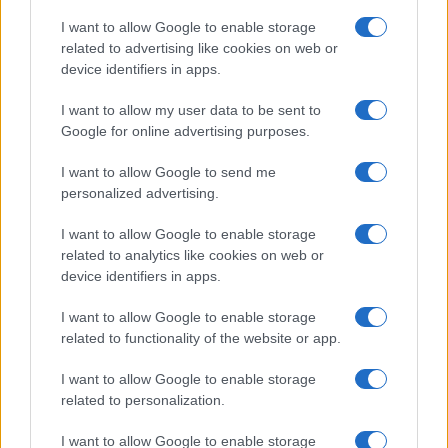
Storie con morale
I want to allow Google to enable storage
FILM
related to advertising like cookies on web or
device identifiers in apps.
Frasi dei film
Frase film della settimana
I want to allow my user data to be sent to
Frasi film più lette
Google for online advertising purposes.
Incipit dei film
Elenco registi
I want to allow Google to send me
Film più cercati
personalized advertising.
Frasi sul cinema
I want to allow Google to enable storage
SERVIZI
related to analytics like cookies on web or
Mappa del sito
device identifiers in apps.
Privacy Policy
Cookie Policy
I want to allow Google to enable storage
Frasi suddivise per tema
related to functionality of the website or app.
Foto con frasi belle
I want to allow Google to enable storage
Indice degli autori
related to personalization.
I want to allow Google to enable storage
Aforismi
.meglio.it è l'archivio web dedicato a frasi,