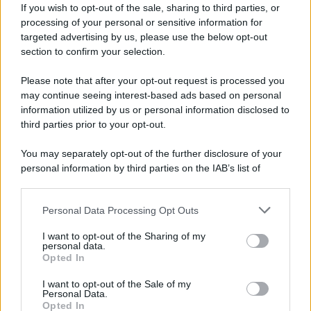
If you wish to opt-out of the sale, sharing to third parties, or
processing of your personal or sensitive information for
nessuno dei vizi che adoro.
targeted advertising by us, please use the below opt-out
section to confirm your selection.
Please note that after your opt-out request is processed you
WINSTON CHURCHILL
may continue seeing interest-based ads based on personal
information utilized by us or personal information disclosed to
third parties prior to your opt-out.
Frasi di Winston Churchill
You may separately opt-out of the further disclosure of your
personal information by third parties on the IAB’s list of
downstream participants.
Personal Data Processing Opt Outs
This information may also be disclosed by us to third parties
on the IAB’s List of Downstream Participants that may further
I want to opt-out of the Sharing of my
Il moralista, impegnato a predicare
disclose it to other third parties.
personal data.
Opted In
Please note that this website/app uses one or more Google
la virtù, difficilmente troverà il
services and may gather and store information including but
I want to opt-out of the Sale of my
Personal Data.
not limited to your visit or usage behaviour. You may click to
tempo di praticarla.
Opted In
grant or deny consent to Google and its third-party tags to