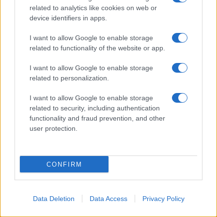
related to analytics like cookies on web or
Frasi di René Descartes
device identifiers in apps.
I want to allow Google to enable storage
related to functionality of the website or app.
I want to allow Google to enable storage
related to personalization.
L'erbaccia è una pianta di cui non
I want to allow Google to enable storage
related to security, including authentication
sono state ancora scoperte le virtù.
functionality and fraud prevention, and other
user protection.
RALPH WALDO EMERSON
CONFIRM
Commenti:
Frasi di Ralph Waldo Emerson
4
Data Deletion
Data Access
Privacy Policy