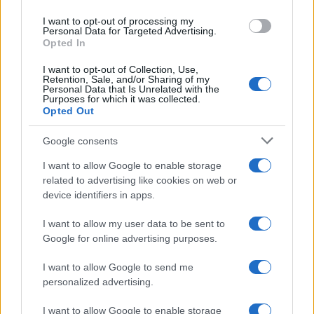
use your data for below specified purposes in below Google
Commenti:
Frasi di Oscar Wilde
3
I want to opt-out of processing my
consent section.
Personal Data for Targeted Advertising.
Opted In
I want to opt-out of Collection, Use,
Retention, Sale, and/or Sharing of my
Personal Data that Is Unrelated with the
Purposes for which it was collected.
Opted Out
Una volta Alberto Sordi mi disse
Google consents
che l'arte della commedia era
I want to allow Google to enable storage
related to advertising like cookies on web or
sempre più in crisi. Secondo lui il
device identifiers in apps.
motivo era che tra la gente era
I want to allow my user data to be sent to
Google for online advertising purposes.
sparito il senso del ridicolo.
I want to allow Google to send me
Nessuno si stupiva più per nulla.
personalized advertising.
I want to allow Google to enable storage