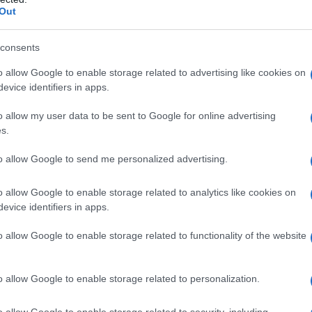
Out
elle scura.
consents
o allow Google to enable storage related to advertising like cookies on
evice identifiers in apps.
o allow my user data to be sent to Google for online advertising
s.
i pensa che, che al giorno d'oggi,
to allow Google to send me personalized advertising.
i portano ancora il gene dei negri.
o allow Google to enable storage related to analytics like cookies on
evice identifiers in apps.
 ah!
o allow Google to enable storage related to functionality of the website
o allow Google to enable storage related to personalization.
, sto citando i libri di storia! È
o allow Google to enable storage related to security, including