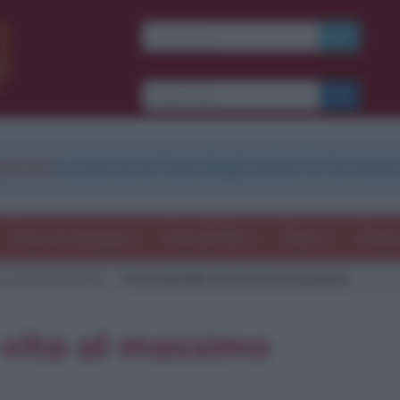
strati
e scarica le frasi degli autori in formato
Frasi con immagini
Frasi dei film
Storie
Poesi
a vita al massimo
Frasi del film Una vita al massimo
 vita al massimo