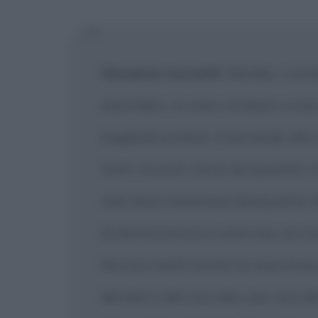
Vincenzo Coccotti
: Worley, i sici
senz'altro. Io sono siciliano e m
bugiardi siciliani. Crescendo al
tutti i trucchi. Sono diciassette 
cioè deve inscenare diciassette 
la donna arriva a venti ma, se con
faccia e batti anche la macchina d
del dire e del non dire, per non d