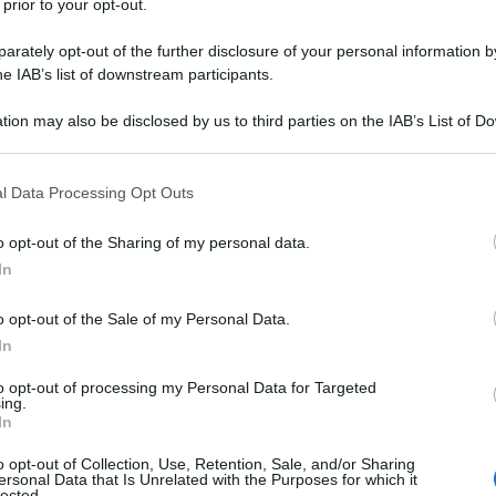
 prior to your opt-out.
rately opt-out of the further disclosure of your personal information by
andare a controllare. Molte centinaia di
he IAB’s list of downstream participants.
ilia: e i Mori erano negri.
tion may also be disclosed by us to third parties on the IAB’s List of 
 that may further disclose it to other third parties.
 that this website/app uses one or more Google services and may gath
l Data Processing Opt Outs
including but not limited to your visit or usage behaviour. You may click 
 to Google and its third-party tags to use your data for below specifi
o opt-out of the Sharing of my personal data.
ogle consent section.
In
erano come gli Italiani del nord: occhi
o opt-out of the Sale of my Personal Data.
In
poi arrivarono i Mori... e le cose
to opt-out of processing my Personal Data for Targeted
ing.
o con le donne siciliane, hm?, che i
In
o opt-out of Collection, Use, Retention, Sale, and/or Sharing
Ecco perché da capelli biondi e occhi
ersonal Data that Is Unrelated with the Purposes for which it
lected.