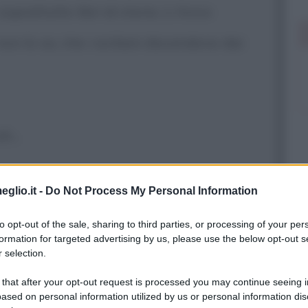
soprattutto libri di storia. Li trovo
 non lo sa, che i siciliani discendono dai
h...
eglio.it -
Do Not Process My Personal Information
rato, davvero! Il sangue siciliano è
to opt-out of the sale, sharing to third parties, or processing of your per
formation for targeted advertising by us, please use the below opt-out s
 selection.
 that after your opt-out request is processed you may continue seeing i
?
ased on personal information utilized by us or personal information dis