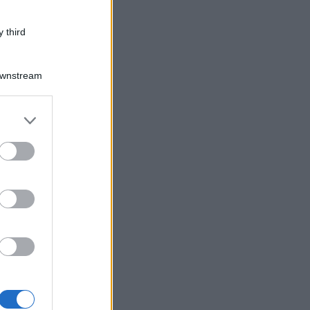
 third
Downstream
er and store
to grant or
ed purposes