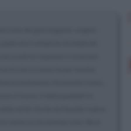
liani sono dei gran bugiardi: i migliori,
io padre era il campione mondiale dei
la sua scuola ho imparato a conoscere
i trucchi che un uomo ha per mentire,
diverse pantomime. Diciassette l'uomo,
osci il trucco, ti basta guardarli in
ella verità. Ora lei sta facendo il gioco
irmi niente mi sta dicendo tutto. Me lo