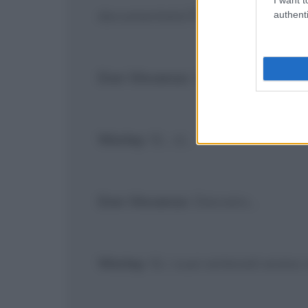
documentato! È storia, è docume
authenti
Don Vincenzo
: Com'è simpatico, 
Worley
: Sì... sì...
Don Vincenzo
: Davvero...
Worley
: Sì, i suoi antenati erano 