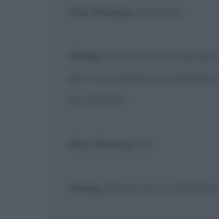
Don Vincenzo
: Ah ah ah!
Worley
: E la sua bis-bis-bis-bi
eh? e ha partorito un negretto! Or
ho mentito?
Don Vincenzo
: No...
Worley
: Perciò, lei è un bastardo.