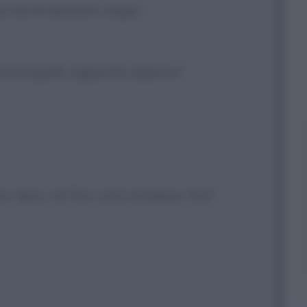
 che le lascerà i segni.
una di quelle sigarette adesso?
, lasci, ce l'ho. Lei è siciliano, hm?