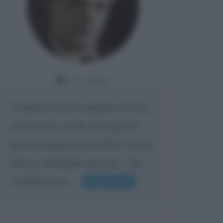
Da:
Giusy
Confermo la mia opinione su di te,
cara amica: parole come queste
possono appartenere SOLO ad una
bella e intelligente persona.. che
l'indifferenza,...
Leggi di più