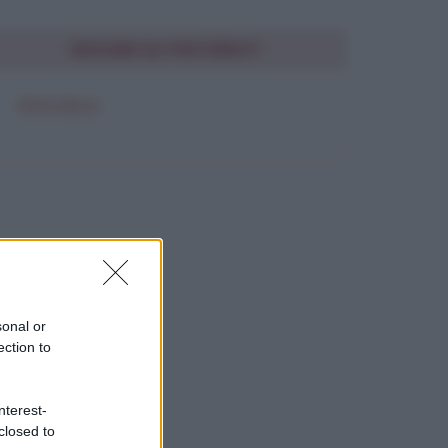
SEGUIMI SU PINTEREST
FRASI BELLE
sonal or
ection to
nterest-
closed to