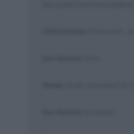
dica, prima che le faccia qualcosa
Clifford Worley
: Potrei avere... 
Don Vincenzo
: Certo.
Worley
: Ha da... accendere? No, no
Don Vincenzo
: Sì, siciliano.