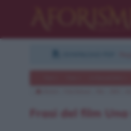
DOWNLOAD PDF
:
Regi
Temi
Frasi
Le frasi più lette
Aforismi
Frasi famose
Film
1993
Un
Frasi del film Una