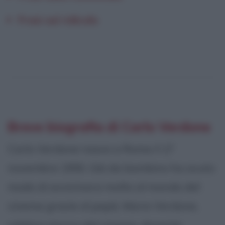
Frasi sul ridicolo
Breve biografia di Carlo Verdone
Carlo Verdone nasce a Roma il 17
novembre 1950. Già da bambino ha avuto
modo di avvicinarsi molto al mondo del
cinema grazie al papà, Mario Verdone,