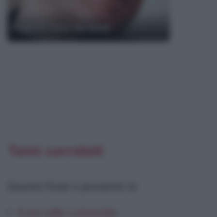
Frasi di Carlo Verdone
Temi correlati
Questa frase è presente in
:
Frasi sulla commedia