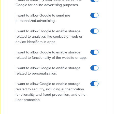
Frasi film più lette
Google for online advertising purposes.
Incipit dei film
Elenco registi
I want to allow Google to send me
Film più cercati
personalized advertising.
Frasi sul cinema
I want to allow Google to enable storage
SERVIZI
related to analytics like cookies on web or
Mappa del sito
device identifiers in apps.
Privacy Policy
Cookie Policy
I want to allow Google to enable storage
Frasi suddivise per tema
related to functionality of the website or app.
Foto con frasi belle
I want to allow Google to enable storage
Indice degli autori
related to personalization.
I want to allow Google to enable storage
Aforismi
.meglio.it è l'archivio web dedicato a frasi,
related to security, including authentication
aforismi e citazioni più grande del web (137.905 frasi in
functionality and fraud prevention, and other
database) • ©2005-2025 • La riproduzione dei testi è
user protection.
consentita citando la fonte secondo la Licenza
Creative Commons
• Nota: in qualità di Affiliato Amazon,