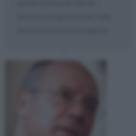
sparito il senso del ridicolo.
Nessuno si stupiva più per nulla.
Aveva perfettamente ragione.