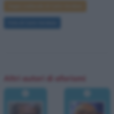
Segno zodiacale di Carlo Verdone
Foto di Carlo Verdone
Altri autori di aforismi