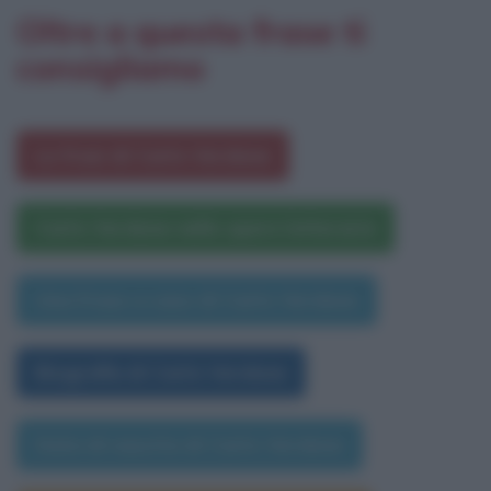
Oltre a questa frase ti
consigliamo
Le frasi di Carlo Verdone
Carlo Verdone nelle opere letterarie
Una frase a caso di Carlo Verdone
Biografia di Carlo Verdone
Data di nascita di Carlo Verdone