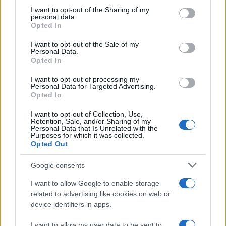
on the IAB’s List of Downstream Participants that may further
I want to opt-out of the Sharing of my
disclose it to other third parties.
personal data.
Opted In
Please note that this website/app uses one or more Google
services and may gather and store information including but
I want to opt-out of the Sale of my
Personal Data.
not limited to your visit or usage behaviour. You may click to
Opted In
grant or deny consent to Google and its third-party tags to
use your data for below specified purposes in below Google
I want to opt-out of processing my
consent section.
Personal Data for Targeted Advertising.
FRASI
Opted In
Frase del giorno
I want to opt-out of Collection, Use,
Frasi celebri
Retention, Sale, and/or Sharing of my
Personal Data that Is Unrelated with the
Frasi da condividere
Purposes for which it was collected.
Poesie
Opted Out
Proverbi
Incipit letterari
Google consents
Storie con morale
I want to allow Google to enable storage
FILM
related to advertising like cookies on web or
device identifiers in apps.
Frasi dei film
Frase film della settimana
I want to allow my user data to be sent to