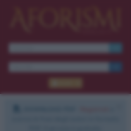
Accedi
DOWNLOAD PDF
:
Registrati
e
scarica le frasi degli autori in formato
PDF. Il servizio è gratuito.