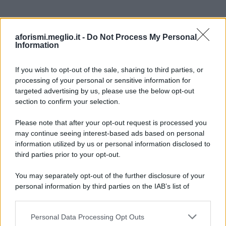
aforismi.meglio.it -
Do Not Process My Personal
Information
If you wish to opt-out of the sale, sharing to third parties, or
processing of your personal or sensitive information for
Ricevi LE FRASI PIÙ BELLE via e-mail
targeted advertising by us, please use the below opt-out
section to confirm your selection.
E-mail
OK
Please note that after your opt-out request is processed you
may continue seeing interest-based ads based on personal
information utilized by us or personal information disclosed to
third parties prior to your opt-out.
You may separately opt-out of the further disclosure of your
personal information by third parties on the IAB’s list of
downstream participants.
Personal Data Processing Opt Outs
This information may also be disclosed by us to third parties