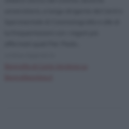
celebre storico del cinema, docente
universitario, a lungo dirigente del Centro
Sperimentale di Cinematografia e alle di
lui frequentazioni con i registi più
affermati quali Pier Paolo...
continua leggendo la:
Biografia di Carlo Verdone su
Biografieonline.it