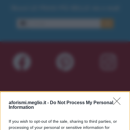
Ricevi LE FRASI PIÙ BELLE via e-mail
E-mail
OK
aforismi.meglio.it -
Do Not Process My Personal
Information
If you wish to opt-out of the sale, sharing to third parties, or
processing of your personal or sensitive information for