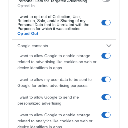
Personal Data for Targeted Advertising.
Mappa del sito
Opted In
Privacy Policy
Cookie Policy
I want to opt-out of Collection, Use,
Frasi suddivise per tema
Retention, Sale, and/or Sharing of my
Personal Data that Is Unrelated with the
Foto con frasi belle
Purposes for which it was collected.
Indice degli autori
Opted Out
Google consents
Aforismi
.meglio.it è l'archivio web dedicato a frasi,
I want to allow Google to enable storage
aforismi e citazioni più grande del web (137.890 frasi in
related to advertising like cookies on web or
database) • ©2005-2025 • La riproduzione dei testi è
device identifiers in apps.
consentita citando la fonte secondo la Licenza
Creative Commons
• Nota: in qualità di Affiliato Amazon,
I want to allow my user data to be sent to
Google for online advertising purposes.
il sito ricava una commissione sugli acquisti idonei. •
Contatti
I want to allow Google to send me
personalized advertising.
I want to allow Google to enable storage
related to analytics like cookies on web or
device identifiers in apps.