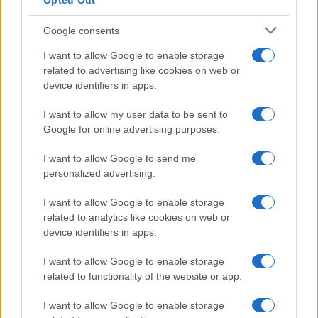
Opted Out
Proverbi
Incipit letterari
Google consents
Storie con morale
I want to allow Google to enable storage
FILM
related to advertising like cookies on web or
device identifiers in apps.
Frasi dei film
Frase film della settimana
I want to allow my user data to be sent to
Frasi film più lette
Google for online advertising purposes.
Incipit dei film
Elenco registi
I want to allow Google to send me
Film più cercati
personalized advertising.
Frasi sul cinema
I want to allow Google to enable storage
SERVIZI
related to analytics like cookies on web or
Mappa del sito
device identifiers in apps.
Privacy Policy
Cookie Policy
I want to allow Google to enable storage
Frasi suddivise per tema
related to functionality of the website or app.
Foto con frasi belle
I want to allow Google to enable storage
Indice degli autori