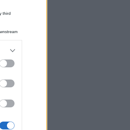
 third
Downstream
er and store
to grant or
ed purposes