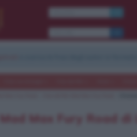
Ti piacciono le frasi dei
film?
Ricevine una ogni
settimana.
strati
e scarica le frasi degli autori in formato
I S C R I V I T I
E-mail
OK
Frasi con immagini
Frasi dei film
Storie
Poesi
d Max Fury Road
Frasi del film Mad Max Fury Road
Citazio
b
blico anche
frasi
e
pen
sieri su
Insta
gram.
Seg
m Mad Max Fury Road di