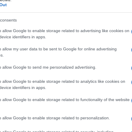
Out
o dovuto a una serie di catastrofi che
consents
 umana, vive Max, un solitario ex
o allow Google to enable storage related to advertising like cookies on
evice identifiers in apps.
ta della famiglia avvenuta durante i primi
o allow my user data to be sent to Google for online advertising
 vaga nel deserto a bordo della sua V8
s.
i Figli di Guerra, un'armata di guerrieri
to allow Google to send me personalized advertising.
ati da Immortan Joe, un signore della
o allow Google to enable storage related to analytics like cookies on
qua in suo possesso controlla la comunità
evice identifiers in apps.
o allow Google to enable storage related to functionality of the website
o allow Google to enable storage related to personalization.
o allow Google to enable storage related to security, including