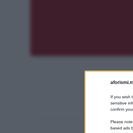
aforismi.m
If you wish 
sensitive in
confirm your
Please note
based ads b