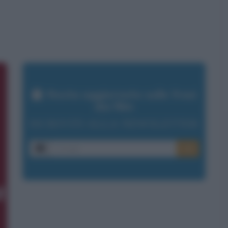
Resta aggiornato sulle frasi
dei film
ISCRIVITI ALLA NEWSLETTER
E-mail
OK