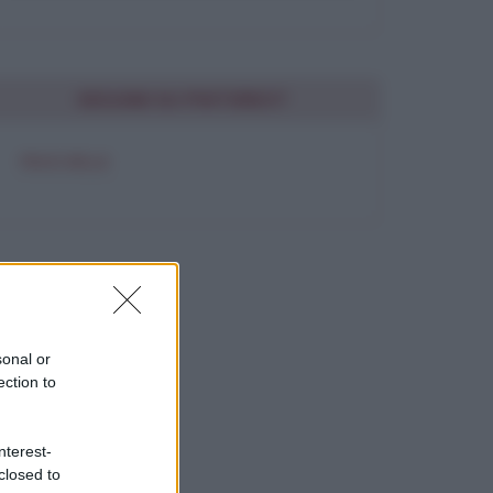
SEGUIMI SU PINTEREST
FRASI BELLE
sonal or
ection to
nterest-
closed to