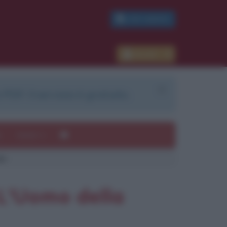
PDF GRATIS
Accedi
 PDF. Il servizio è gratuito.
e
Autori
ne
ui
mi
 L'Uomo della