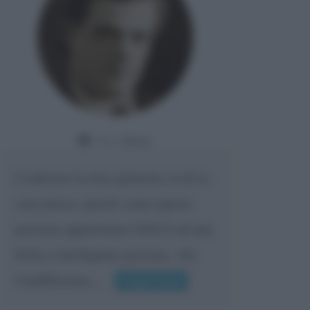
Da:
Giusy
Confermo la mia opinione su di te,
cara amica: parole come queste
possono appartenere SOLO ad una
bella e intelligente persona.. che
l'indifferenza,...
Leggi di più