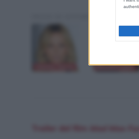
authenti
FRASI DI ATTORI O PERSONAL
Charlize Theron
Massimo Lopez
Trailer del film
Mad Max Fu