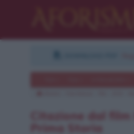
DOWNLOAD PDF
:
Regi
Temi
Frasi
Le frasi più lette
Aforismi
Frasi famose
Film
2015
Ma
Pu
Citazione dal fil
Prima Storia