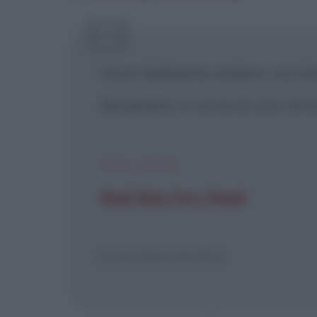
[X] Non
Dove dobbiamo andare, noi ch
devastata, in cerca di una versi
DAL FILM
Mad Max Fury Road
[Frase finale del film]