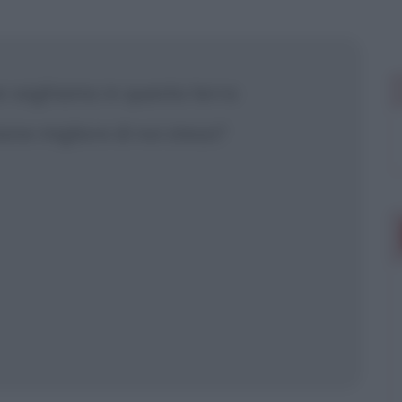
 mostrare più
e vaghiamo in questa terra
one migliore di noi stessi?