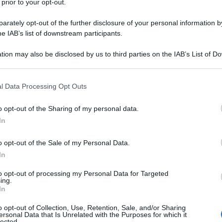
 prior to your opt-out.
profondimenti
rately opt-out of the further disclosure of your personal information by
he IAB’s list of downstream participants.
tre a
L'Uomo della Prima Storia
e scopri
tion may also be disclosed by us to third parties on the IAB’s List of 
 that may further disclose it to other third parties.
 that this website/app uses one or more Google services and may gath
l Data Processing Opt Outs
including but not limited to your visit or usage behaviour. You may click 
 to Google and its third-party tags to use your data for below specifi
dati sul film
Locandina e poster
o opt-out of the Sharing of my personal data.
ogle consent section.
In
 su Amazon
o opt-out of the Sale of my Personal Data.
In
to opt-out of processing my Personal Data for Targeted
ing.
In
o opt-out of Collection, Use, Retention, Sale, and/or Sharing
ersonal Data that Is Unrelated with the Purposes for which it
lected.