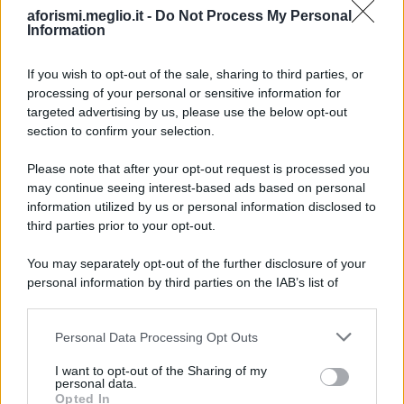
aforismi.meglio.it -
Do Not Process My Personal
Information
If you wish to opt-out of the sale, sharing to third parties, or
processing of your personal or sensitive information for
Ricevi LE FRASI PIÙ BELLE via e-mail
targeted advertising by us, please use the below opt-out
section to confirm your selection.
E-mail
OK
Please note that after your opt-out request is processed you
may continue seeing interest-based ads based on personal
information utilized by us or personal information disclosed to
third parties prior to your opt-out.
You may separately opt-out of the further disclosure of your
personal information by third parties on the IAB’s list of
downstream participants.
Personal Data Processing Opt Outs
This information may also be disclosed by us to third parties
on the IAB’s List of Downstream Participants that may further
I want to opt-out of the Sharing of my
disclose it to other third parties.
personal data.
Opted In