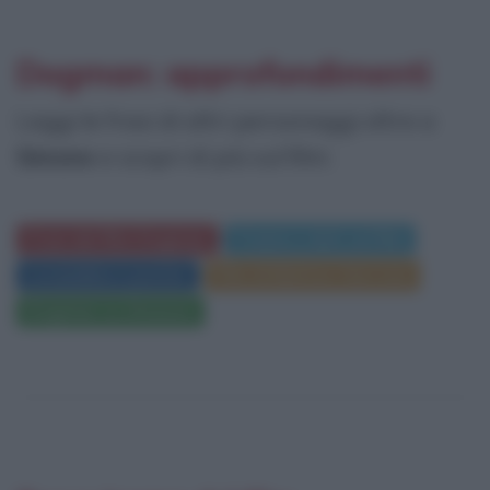
Dogman: approfondimenti
Leggi le frasi di altri personaggi oltre a
Simone
e scopri di più sul film:
Frasi del film Dogman
Trama e dati sul film
Locandina e poster
Film di Matteo Garrone
Dogman su Amazon