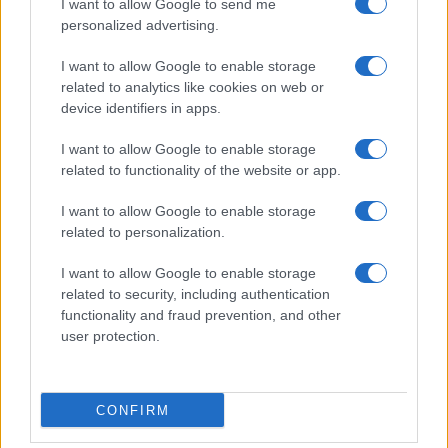
I want to allow Google to send me
Film più cercati
personalized advertising.
Frasi sul cinema
I want to allow Google to enable storage
SERVIZI
related to analytics like cookies on web or
Mappa del sito
device identifiers in apps.
Privacy Policy
Cookie Policy
I want to allow Google to enable storage
Frasi suddivise per tema
related to functionality of the website or app.
Foto con frasi belle
I want to allow Google to enable storage
Indice degli autori
related to personalization.
I want to allow Google to enable storage
Aforismi
.meglio.it è l'archivio web dedicato a frasi,
related to security, including authentication
aforismi e citazioni più grande del web (137.901 frasi in
functionality and fraud prevention, and other
database) • ©2005-2025 • La riproduzione dei testi è
user protection.
consentita citando la fonte secondo la Licenza
Creative Commons
• Nota: in qualità di Affiliato Amazon,
il sito ricava una commissione sugli acquisti idonei. •
CONFIRM
Contatti