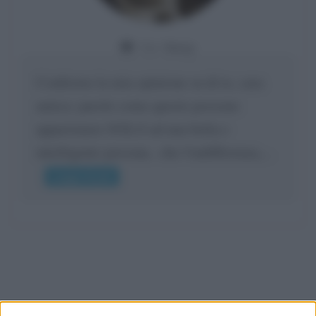
Da:
Giusy
Confermo la mia opinione su di te, cara
amica: parole come queste possono
appartenere SOLO ad una bella e
intelligente persona.. che l'indifferenza,...
Leggi di più