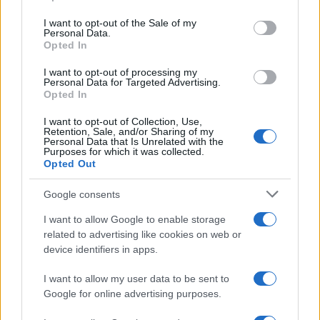
Please note that this website/app uses one or more Google
services and may gather and store information including but
I want to opt-out of the Sale of my
Personal Data.
not limited to your visit or usage behaviour. You may click to
Opted In
grant or deny consent to Google and its third-party tags to
use your data for below specified purposes in below Google
I want to opt-out of processing my
consent section.
Personal Data for Targeted Advertising.
FRASI
Opted In
Frase del giorno
I want to opt-out of Collection, Use,
Frasi celebri
Retention, Sale, and/or Sharing of my
Personal Data that Is Unrelated with the
Frasi da condividere
Purposes for which it was collected.
Poesie
Opted Out
Proverbi
Incipit letterari
Google consents
Storie con morale
I want to allow Google to enable storage
FILM
related to advertising like cookies on web or
device identifiers in apps.
Frasi dei film
Frase film della settimana
I want to allow my user data to be sent to
Frasi film più lette
Google for online advertising purposes.
Incipit dei film
Elenco registi