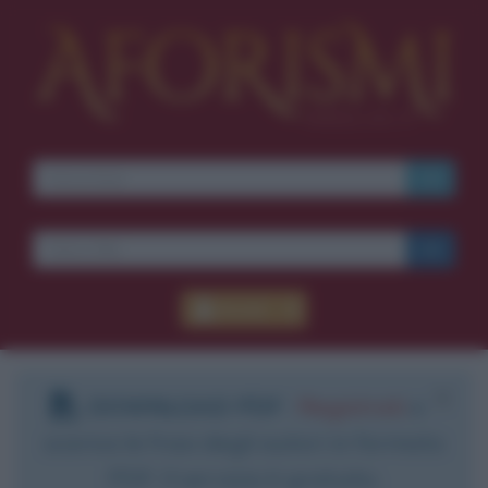
Ti piacciono le frasi dei
film?
Ricevine una ogni
settimana.
I S C R I V I T I
E-mail
OK
Accedi
Pub
blico anche
frasi
e
pen
sieri su
Insta
gram.
Segui
mi
DOWNLOAD PDF
:
Registrati
e
scarica le frasi degli autori in formato
PDF. Il servizio è gratuito.