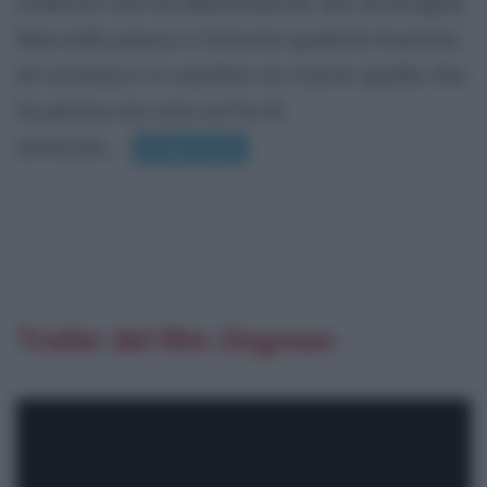
violento che fa abbondante uso di droghe.
Marcello passa a Simone qualche bustina
di cocaina e in cambio ne riceve quello che
lui pensa sia una sorta di
amicizia....
Leggi di più
Trailer del film
Dogman