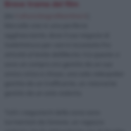
Breve trama del film
[da
Cultura.biografieonline.it
]
Marcello vive in una periferia
agghiacciante, dove il suo negozio di
toelettatura per cani è incuneato fra
attività al limite dellillecito: tra queste vi
sono un compro oro gestito da un suo
amico cinico e chiuso, una sala videopoker
gestita da un trafficante, un ristorante
gestito da un oste violento.
Tutti i negozianti della zona sono
tormentati da Simone, un ragazzo