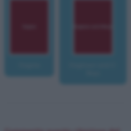
Dogma
Dogtown and Z-
Boys