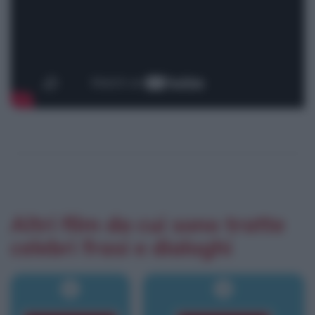
Altri film da cui sono tratte
celebri frasi e dialoghi