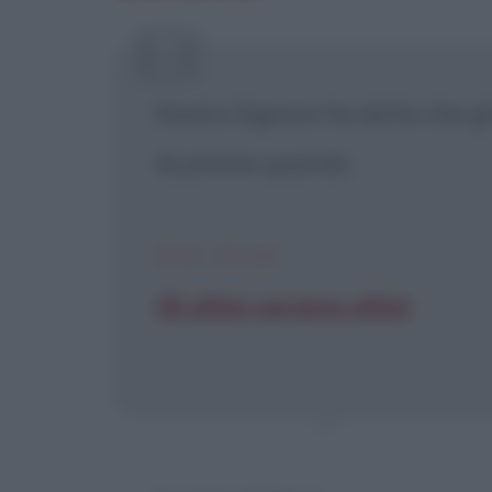
[X] Non
Nostro Signore ha detto che gli
di preciso quando.
DAL FILM
Gli ultimi saranno ultimi