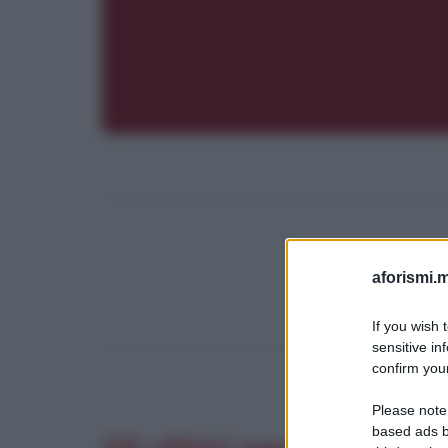
aforismi.m
If you wish 
sensitive in
confirm your
Please note
based ads b