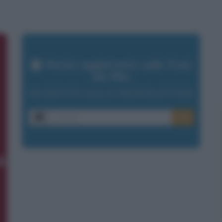
Resta aggiornato sulle frasi
dei film
ISCRIVITI ALLA NEWSLETTER
E-mail
OK