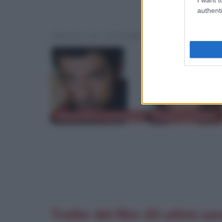
authenti
FRASI DI ATTORI O PERSONAL
Alessandro Gassmann
Paola Cortellesi
Trailer del film
Gli ultimi sa