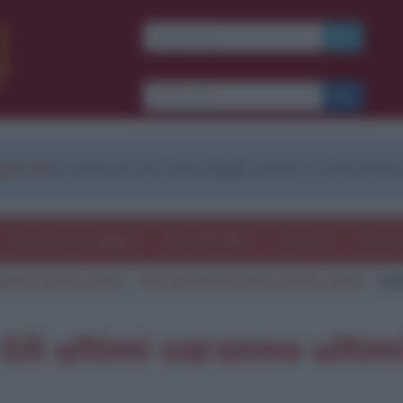
Ti piacciono le frasi dei
film?
Ricevine una ogni
settimana.
strati
e scarica le frasi degli autori in formato
I S C R I V I T I
E-mail
OK
Frasi con immagini
Frasi dei film
Storie
Poesi
 ultimi saranno ultimi
Frasi del film Gli ultimi saranno ultimi
Cit
b
blico anche
frasi
e
pen
sieri su
Insta
gram.
Seg
 Gli ultimi saranno ultim