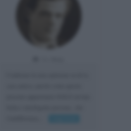
Da:
Giusy
Confermo la mia opinione su di te,
cara amica: parole come queste
possono appartenere SOLO ad una
bella e intelligente persona.. che
l'indifferenza,...
Leggi di più