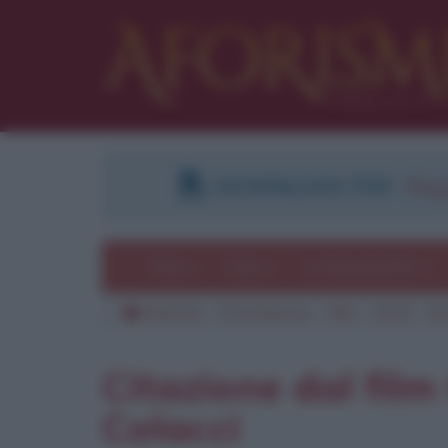
DOWNLOAD PDF
:
Regi
Temi
Frasi
Le frasi più lette
Aforismi
Frasi famose
Film
2015
Gli
Pu
Citazione dal film
Colacci