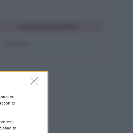
SEGUIMI SU PINTEREST
FRASI BELLE
sonal or
ection to
nterest-
closed to