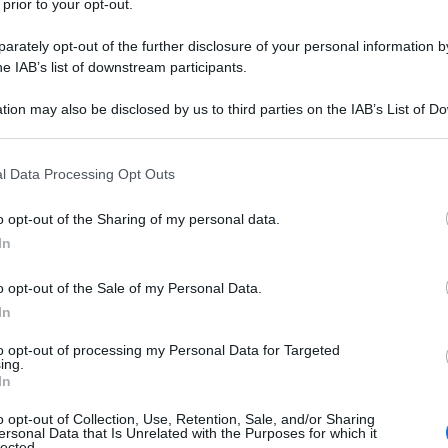
i: approfondimenti
 prior to your opt-out.
tre a
Luciana Colacci
(ruolo interpretato
rately opt-out of the further disclosure of your personal information by
he IAB’s list of downstream participants.
ul film:
tion may also be disclosed by us to third parties on the IAB’s List of 
 that may further disclose it to other third parties.
a e dati sul film
Locandina e poster
 that this website/app uses one or more Google services and may gath
l Data Processing Opt Outs
including but not limited to your visit or usage behaviour. You may click 
anno ultimi su Amazon
 to Google and its third-party tags to use your data for below specifi
o opt-out of the Sharing of my personal data.
ogle consent section.
In
o opt-out of the Sale of my Personal Data.
In
to opt-out of processing my Personal Data for Targeted
ing.
In
o opt-out of Collection, Use, Retention, Sale, and/or Sharing
ersonal Data that Is Unrelated with the Purposes for which it
lected.