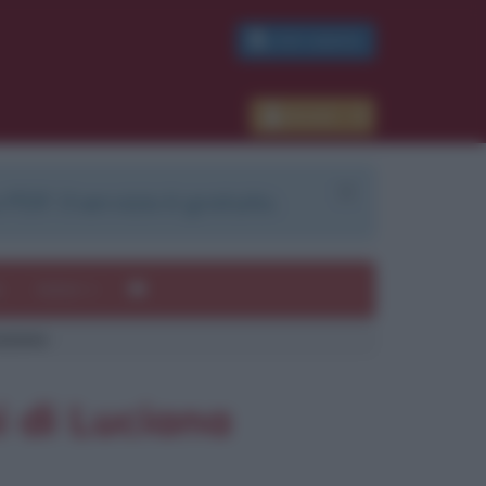
PDF GRATIS
Accedi
 PDF. Il servizio è gratuito.
e
Autori
azione
ui
mi
i di Luciana