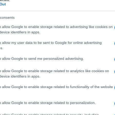
, la gentile Luciana lavora in una
Out
fano Colacci, provetto meccanico
consents
rare come dipendente presso altri e
o allow Google to enable storage related to advertising like cookies on
mbi commerciali strampalati per
evice identifiers in apps.
o allow my user data to be sent to Google for online advertising
s.
, vive una vita semplice ma piena, ha
to allow Google to send me personalized advertising.
 è benvoluta da tutti in paese e presso la
o allow Google to enable storage related to analytics like cookies on
evice identifiers in apps.
to un figlio da Stefano. La vita paesana è
o allow Google to enable storage related to functionality of the website
o allow Google to enable storage related to personalization.
o allow Google to enable storage related to security, including