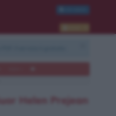
PDF GRATIS
Accedi
 PDF. Il servizio è gratuito.
e
Autori
ui
mi
Suor Helen Prejean