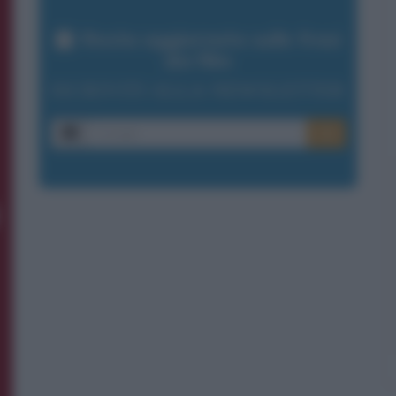
Resta aggiornato sulle frasi
dei film
ISCRIVITI ALLA NEWSLETTER
E-mail
OK