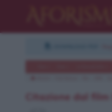
DOWNLOAD PDF
:
Regi
Temi
Frasi
Le frasi più lette
Aforismi
Frasi famose
Film
1995
De
Pu
Citazione dal fil