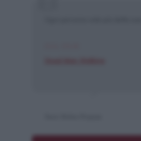
[X] Non
Ogni persona vale più della su
DAL FILM
Dead Man Walking
Suor Helen Prejean