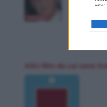
authenti
Sean Penn
Tim Robbins
Altri film da cui sono tra