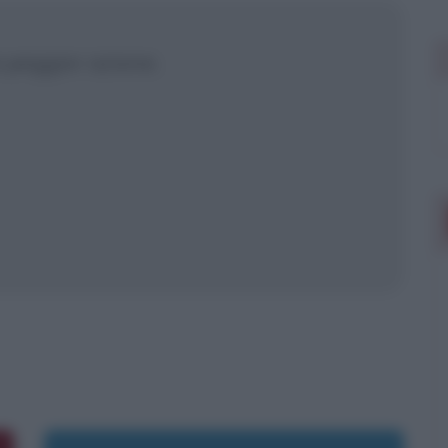
 mostrare più
a peggior azione.