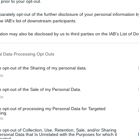
 prior to your opt-out.
rately opt-out of the further disclosure of your personal information by
he IAB’s list of downstream participants.
ati sul film
Locandina e poster
tion may also be disclosed by us to third parties on the IAB’s List of 
u Amazon
 that may further disclose it to other third parties.
 that this website/app uses one or more Google services and may gath
l Data Processing Opt Outs
including but not limited to your visit or usage behaviour. You may click 
 to Google and its third-party tags to use your data for below specifi
o opt-out of the Sharing of my personal data.
ogle consent section.
In
o opt-out of the Sale of my Personal Data.
In
to opt-out of processing my Personal Data for Targeted
ing.
ita di una suora; il suo caso è disperato,
In
ne. Matthew Poncelet, un teppista di
o opt-out of Collection, Use, Retention, Sale, and/or Sharing
ersonal Data that Is Unrelated with the Purposes for which it
 insieme ad un suo complice, avrebbe
lected.