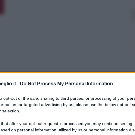
eglio.it -
Do Not Process My Personal Information
to opt-out of the sale, sharing to third parties, or processing of your per
formation for targeted advertising by us, please use the below opt-out s
rofondimenti
 selection.
tre a
Suor Helen Prejean
(ruolo
 that after your opt-out request is processed you may continue seeing i
ased on personal information utilized by us or personal information dis
e scopri di più sul film: