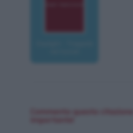
Daylight - Trappola
nel tunnel
Commenta questa citazione d
importante!