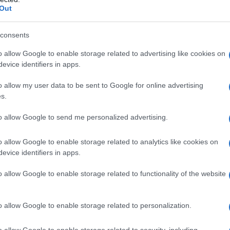
Out
rpresi in un boschetto e lo avrebbe fatto
 violentato la ragazza. Continua a
consents
ta la responsabilità sul presunto
o allow Google to enable storage related to advertising like cookies on
evice identifiers in apps.
'ergastolo perché ha avuto un difensore
o allow my user data to be sent to Google for online advertising
s.
to allow Google to send me personalized advertising.
o allow Google to enable storage related to analytics like cookies on
evice identifiers in apps.
o allow Google to enable storage related to functionality of the website
ITÀ CELEBRI CORRELATE AL FILM
o allow Google to enable storage related to personalization.
o allow Google to enable storage related to security, including