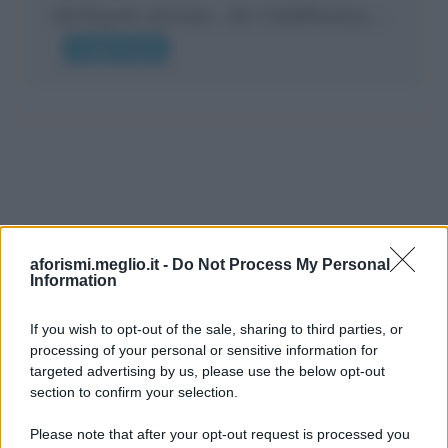
intelligente persona.. che l'indifferenza,...
Leggi di più
aforismi.meglio.it -
Do Not Process My Personal
Information
If you wish to opt-out of the sale, sharing to third parties, or
processing of your personal or sensitive information for
Ricevi LE FRASI PIÙ BELLE via e-mail
targeted advertising by us, please use the below opt-out
section to confirm your selection.
E-mail
OK
Please note that after your opt-out request is processed you