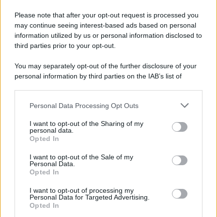
E-mail
OK
Please note that after your opt-out request is processed you
may continue seeing interest-based ads based on personal
information utilized by us or personal information disclosed to
third parties prior to your opt-out.
You may separately opt-out of the further disclosure of your
personal information by third parties on the IAB’s list of
downstream participants.
Personal Data Processing Opt Outs
This information may also be disclosed by us to third parties
on the IAB’s List of Downstream Participants that may further
I want to opt-out of the Sharing of my
disclose it to other third parties.
personal data.
Opted In
Please note that this website/app uses one or more Google
services and may gather and store information including but
I want to opt-out of the Sale of my
Personal Data.
not limited to your visit or usage behaviour. You may click to
Opted In
grant or deny consent to Google and its third-party tags to
use your data for below specified purposes in below Google
I want to opt-out of processing my
consent section.
Personal Data for Targeted Advertising.
FRASI
Opted In
Frase del giorno