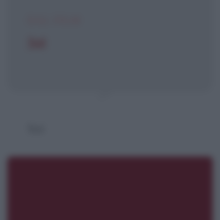
DAL FILM
Ted
Ted