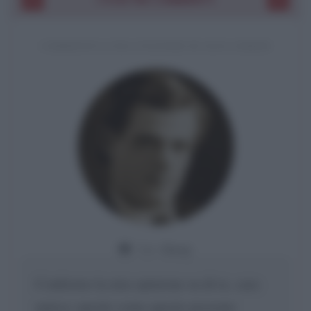
COMMENTO A UNA CITAZIONE DI JACK LONDON
Da:
Giusy
Confermo la mia opinione su di te, cara
amica: parole come queste possono