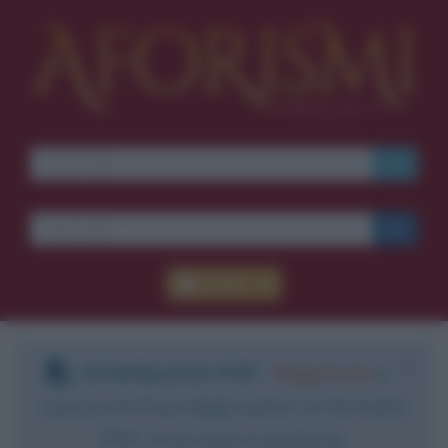
Ti piacciono le frasi dei
film?
Ricevine una ogni
settimana.
I S C R I V I T I
E-mail
OK
Accedi
Pub
blico anche
frasi
e
pen
sieri su
Insta
gram.
Segui
mi
DOWNLOAD PDF
:
Registrati
e
scarica le frasi degli autori in formato
PDF. Il servizio è gratuito.