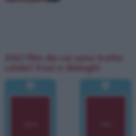
Altri film da cui sono tratte
celebri frasi e dialoghi