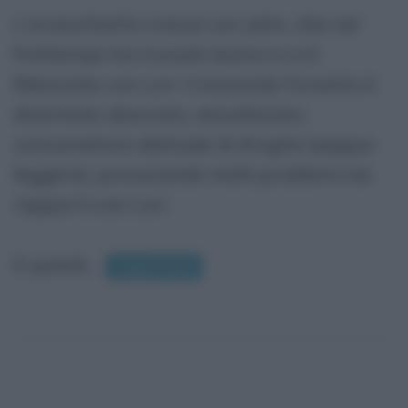
L'orsacchiotto cresce con John, che nel
frattempo ha trovato lavoro e si è
fidanzato con Lori. Crescendo l'orsetto è
diventato sboccato, alcoolizzato,
consumatore abituale di droghe (seppur
leggere), provocando molti problemi nei
rapporti con Lori.
E quindi...
Leggi di più