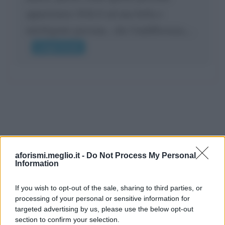
appartenere SOLO ad una bella e
intelligente persona.. che l'indifferenza,...
Leggi di più
aforismi.meglio.it -
Do Not Process My Personal
Information
If you wish to opt-out of the sale, sharing to third parties, or
processing of your personal or sensitive information for
Ricevi LE FRASI PIÙ BELLE via e-mail
targeted advertising by us, please use the below opt-out
section to confirm your selection.