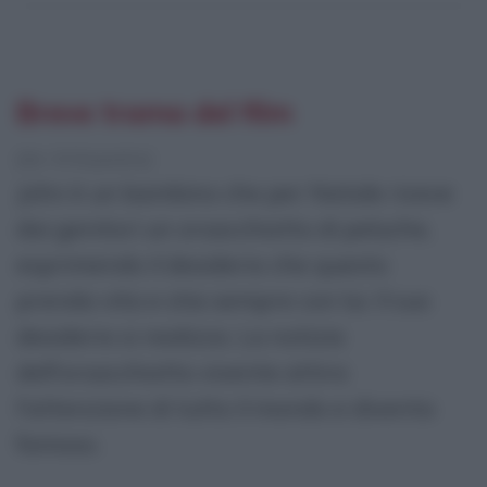
Breve trama del film
[da Wikipedia]
John è un bambino che per Natale riceve
dai genitori un orsacchiotto di peluche,
esprimendo il desiderio che questo
prenda vita e stia sempre con lui. Il suo
desiderio si realizza. La notizia
dell'orsacchiotto vivente attira
l'attenzione di tutto il mondo e diventa
famoso.