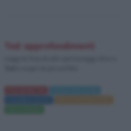
Ted: approfondimenti
Leggi le frasi di altri personaggi oltre a
Ted
e scopri di più sul film:
Frasi del film Ted
Trama e dati sul film
Locandina e poster
Film di Seth MacFarlane
Ted su Amazon