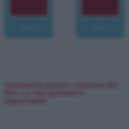
Taxxi 4
Ted 2
Commenta questa citazione dal
film. La tua opinione è
importante!