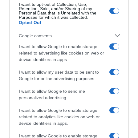
I want to opt-out of Collection, Use,
Frasi celebri
Retention, Sale, and/or Sharing of my
Personal Data that Is Unrelated with the
Frasi da condividere
Purposes for which it was collected.
Poesie
Opted Out
Proverbi
Incipit letterari
Google consents
Storie con morale
I want to allow Google to enable storage
FILM
related to advertising like cookies on web or
device identifiers in apps.
Frasi dei film
Frase film della settimana
I want to allow my user data to be sent to
Frasi film più lette
Google for online advertising purposes.
Incipit dei film
Elenco registi
I want to allow Google to send me
Film più cercati
personalized advertising.
Frasi sul cinema
I want to allow Google to enable storage
SERVIZI
related to analytics like cookies on web or
Mappa del sito
device identifiers in apps.
Privacy Policy
Cookie Policy
I want to allow Google to enable storage