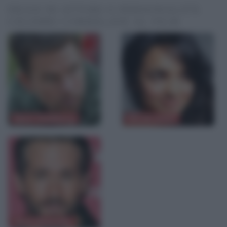
FRASI DI ATTORI O PERSONALITÀ
CELEBRI CORRELATE AL FILM
Mark Wahlberg
Norah Jones
Ryan Reynolds