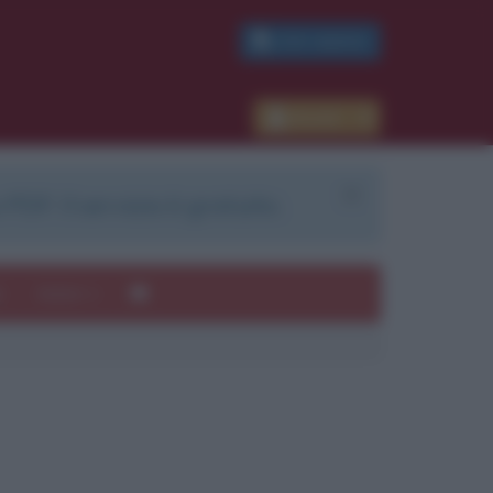
PDF GRATIS
Accedi
 PDF. Il servizio è gratuito.
e
Autori
ui
mi