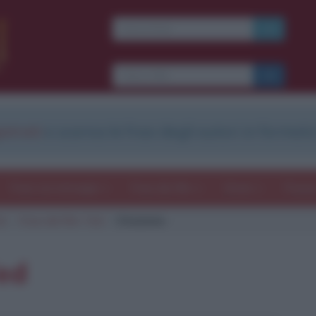
Ti piacciono le frasi dei
film?
Ricevine una ogni
settimana.
strati
e scarica le frasi degli autori in formato
I S C R I V I T I
E-mail
OK
Frasi con immagini
Frasi dei film
Storie
Poesi
d
Frasi del film Ted
Citazione
b
blico anche
frasi
e
pen
sieri su
Insta
gram.
Seg
Ted