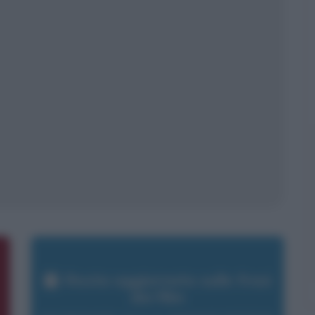
Resta aggiornato sulle frasi
dei film