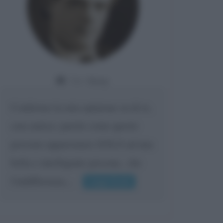
Da:
Giusy
Confermo la mia opinione su di te,
cara amica: parole come queste
possono appartenere SOLO ad una
bella e intelligente persona.. che
l'indifferenza,...
Leggi di più