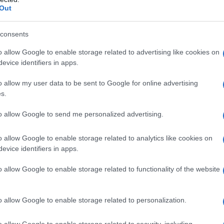
Out
consents
curiosità tratte dal film
Ted
:
o allow Google to enable storage related to advertising like cookies on
evice identifiers in apps.
o allow my user data to be sent to Google for online advertising
Locandina e poster
Film di Seth MacFarlane
s.
to allow Google to send me personalized advertising.
o allow Google to enable storage related to analytics like cookies on
evice identifiers in apps.
o allow Google to enable storage related to functionality of the website
o allow Google to enable storage related to personalization.
o allow Google to enable storage related to security, including