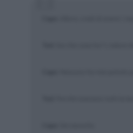
[X] Non
Capo
: Allora, credi di avere i re
Ted
: Sai che cosa ho? L'odore d
Capo
: Nessuno ha mai potuto 
Ted
: Perché avevano tutti la b
Capo
: Sei assunto.