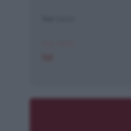
Ted
: Cazzo!
DAL FILM
Ted