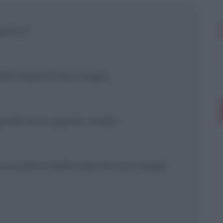
 mostrare più
quisiti?
ella topa di tua moglie.
parlarmi in questo modo!
occa piena della topa di tua moglie.