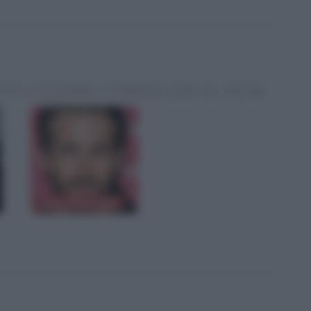
ITÀ CELEBRI CORRELATE AL FILM
Ryan Reynolds