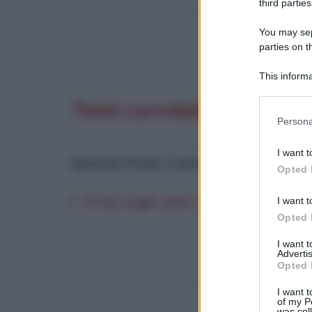
third parties
You may sepa
parties on t
This informa
Participants
Temi correlati
Please note
Persona
information 
deny consent
I want t
in below Go
Questa frase è presente in
:
Opted 
Frasi sugli odori
I want t
Opted 
I want 
Advertis
Opted 
I want t
of my P
was col