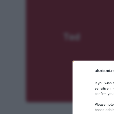
aforismi.m
If you wish 
sensitive in
confirm your
Please note
based ads b