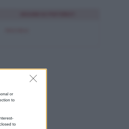
SEGUIMI SU PINTEREST
FRASI BELLE
sonal or
ection to
nterest-
closed to