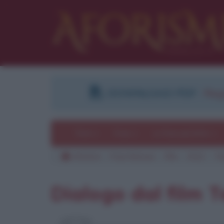
DOWNLOAD PDF
:
Regi
Temi
Frasi
Le frasi più lette
Aforismi
Frasi famose
Film
2012
Te
Pu
Dialogo dal film 