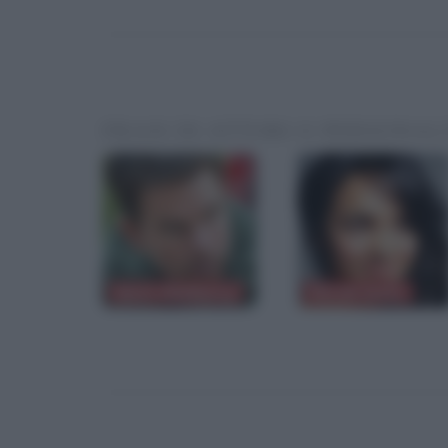
FRASI DI ATTORI O PERSONAL
Mark Wahlberg
Norah Jones