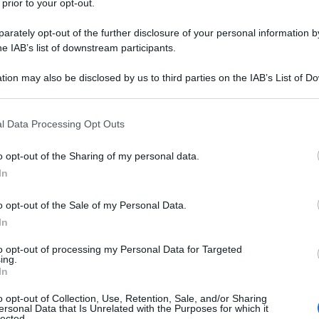
 prior to your opt-out.
rately opt-out of the further disclosure of your personal information by
he IAB’s list of downstream participants.
tion may also be disclosed by us to third parties on the IAB’s List of 
 that may further disclose it to other third parties.
 that this website/app uses one or more Google services and may gath
l Data Processing Opt Outs
including but not limited to your visit or usage behaviour. You may click 
 to Google and its third-party tags to use your data for below specifi
o opt-out of the Sharing of my personal data.
ogle consent section.
In
o opt-out of the Sale of my Personal Data.
In
to opt-out of processing my Personal Data for Targeted
ing.
In
o opt-out of Collection, Use, Retention, Sale, and/or Sharing
ersonal Data that Is Unrelated with the Purposes for which it
lected.