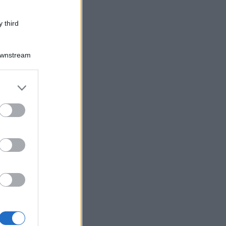
 third
Downstream
er and store
to grant or
ed purposes