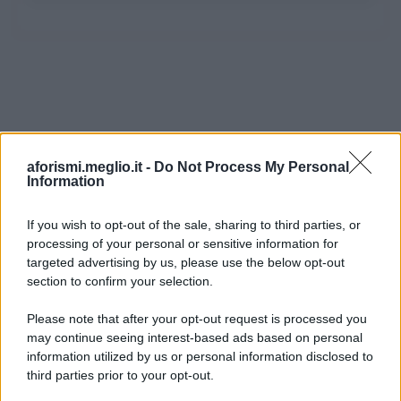
aforismi.meglio.it -
Do Not Process My Personal
Information
If you wish to opt-out of the sale, sharing to third parties, or
processing of your personal or sensitive information for
Ricevi LE FRASI PIÙ BELLE via e-mail
targeted advertising by us, please use the below opt-out
section to confirm your selection.
E-mail
OK
Please note that after your opt-out request is processed you
may continue seeing interest-based ads based on personal
information utilized by us or personal information disclosed to
third parties prior to your opt-out.