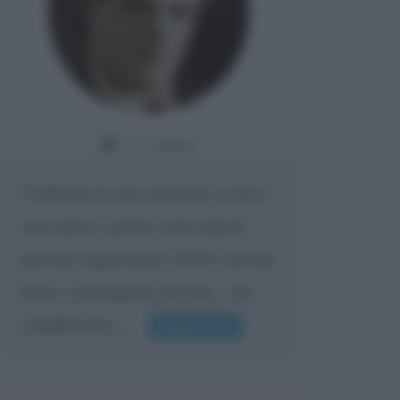
Da:
Giusy
Confermo la mia opinione su di te,
cara amica: parole come queste
possono appartenere SOLO ad una
bella e intelligente persona.. che
l'indifferenza,...
Leggi di più