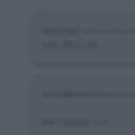
[X] Non
Nathan Muir
:
Se devo andare do
parte soffia il vento.
Comandante americano
[al tele
Muir
: "Cena fuori" al via.