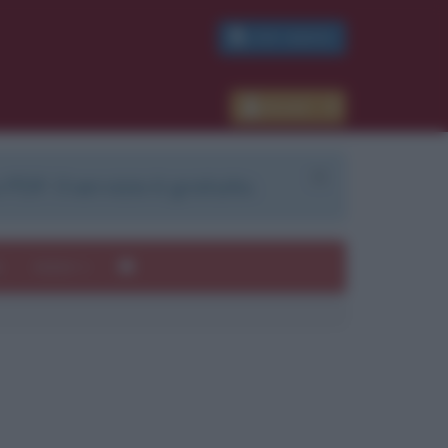
PDF GRATIS
Accedi
 PDF. Il servizio è gratuito.
e
Autori
ui
mi