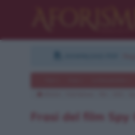
DOWNLOAD PDF
:
Regi
Temi
Frasi
Le frasi più lette
Aforismi
Frasi famose
Film
2001
Sp
Pu
Frasi del film Sp