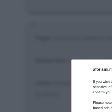
Folger
: Tu sei qui in qualità di t
Nathan Muir
: Il bambino olandes
aforismi.m
If you wish 
Harker
: Bisogna fare gioco di s
sensitive in
confirm your
di comico?
Please note
based ads b