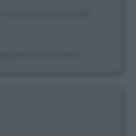
a? Ti pare il modo di parlare alla
iega perché tutte lo mollano.