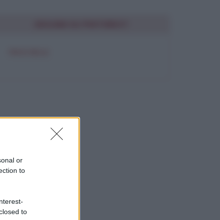
SEGUIMI SU PINTEREST
FRASI BELLE
sonal or
ection to
nterest-
closed to