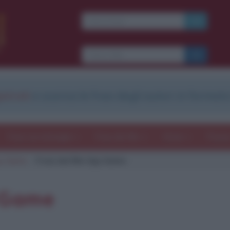
Ti piacciono le frasi dei
film?
Ricevine una ogni
settimana.
strati
e scarica le frasi degli autori in formato
I S C R I V I T I
E-mail
OK
Frasi con immagini
Frasi dei film
Storie
Poesi
y Game
Frasi del film Spy Game
b
blico anche
frasi
e
pen
sieri su
Insta
gram.
Seg
y Game