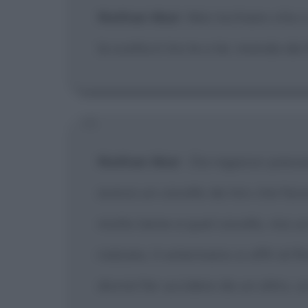
Nathan Muir
: Mai rischiare vita
la scelta è tra te e lei, manda dei f
Nathan Muir
:
Da ragazzo passavo
aveva un cavallo da tiro che face
molto bene a quel cavallo, ma un
rialzare, il veterinario si offrì di 
dovrei far uccidere da un altro, 