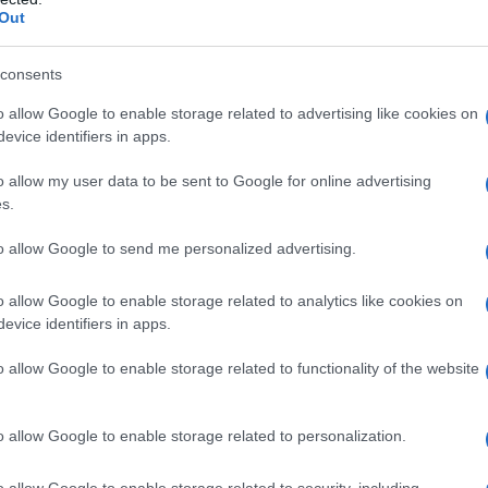
Out
il nostro paese con tutti voi.
consents
o allow Google to enable storage related to advertising like cookies on
evice identifiers in apps.
tta la sera con la tua mano sul culo o ci
o allow my user data to be sent to Google for online advertising
s.
to allow Google to send me personalized advertising.
o allow Google to enable storage related to analytics like cookies on
evice identifiers in apps.
o allow Google to enable storage related to functionality of the website
co, ma come il gioco conduce te.
o allow Google to enable storage related to personalization.
 It's how the game plays you]
o allow Google to enable storage related to security, including