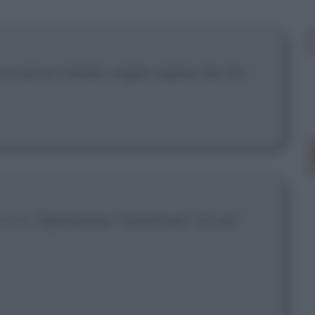
 mostrare più
ve piove merda, voglio sapere da che
fono]
: Operazione "Cena fuori" al via?