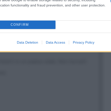
cation functionality and fraud prevention, and other user protection.
CONFIRM
pere?
Data Deletion
Data Access
Privacy Policy
itirarti in un paese caldo. Non toccarli
no.