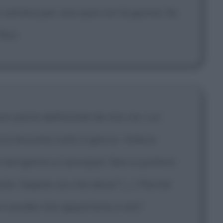
 o carriera per una spia con la gonna. Se
iori.
 parte dell'estate da mio zio. Lui
va lavorare tutto il giorno. Voleva
 bel giorno si azzoppò. Non si poteva
finirlo. Sapete zio che disse?
[...]
Perché
un cavallo che appartiene a me?