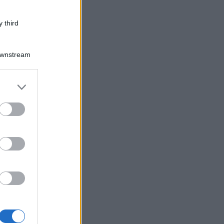
 third
Downstream
er and store
to grant or
ed purposes