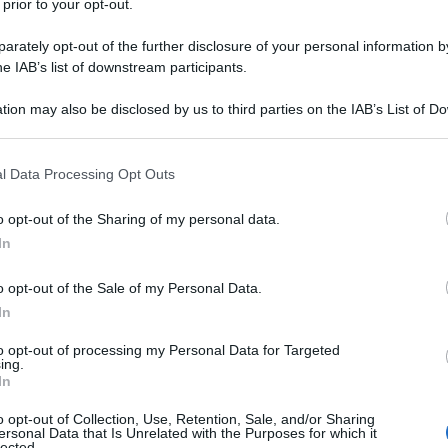
 prior to your opt-out.
natore diceva così, finivo in panchina.
rately opt-out of the further disclosure of your personal information by
he IAB’s list of downstream participants.
tion may also be disclosed by us to third parties on the IAB’s List of 
 that may further disclose it to other third parties.
 that this website/app uses one or more Google services and may gath
l Data Processing Opt Outs
cassetto a sinistra.
including but not limited to your visit or usage behaviour. You may click 
 to Google and its third-party tags to use your data for below specifi
o opt-out of the Sharing of my personal data.
ogle consent section.
In
 parlare, eh. Quanta storia, ti invidio
o opt-out of the Sale of my Personal Data.
In
to opt-out of processing my Personal Data for Targeted
ing.
In
o e sarai come me.
o opt-out of Collection, Use, Retention, Sale, and/or Sharing
ersonal Data that Is Unrelated with the Purposes for which it
lected.