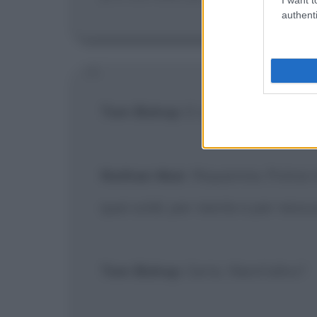
authenti
Tom Bishop
: E che altro devo sa
Nathan Muir
: Risparmia. Potrai r
quei soldi, per niente e per nessu
Tom Bishop
: Certo. Nient'altro?