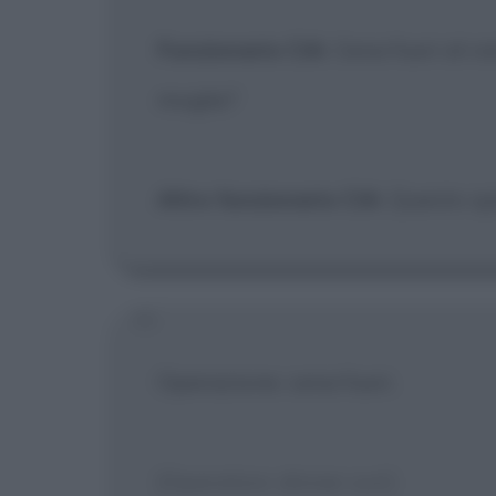
Funzionario CIA
: Cena fuori al vi
moglie?
Altro funzionario CIA
: Questo sp
Operazione: cena fuori.
[Operation: dinner out]