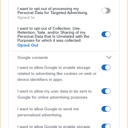
è la materia della sua ragionevole
use your data for below specified purposes in below Google
I want to opt-out of processing my
consent section.
Personal Data for Targeted Advertising.
strafottenza verso la condizione di
Opted In
capoluogo di regione. Se non si
I want to opt-out of Collection, Use,
Retention, Sale, and/or Sharing of my
Personal Data that Is Unrelated with the
vede l'evidenza dell'enorme
Purposes for which it was collected.
Opted Out
orgoglio assopito nei suoi cittadini,
Google consents
non si sta parlando di lei.
I want to allow Google to enable storage
related to advertising like cookies on web or
device identifiers in apps.
ERRI DE LUCA
I want to allow my user data to be sent to
Google for online advertising purposes.
Frasi di Erri De Luca
I want to allow Google to send me
personalized advertising.
I want to allow Google to enable storage