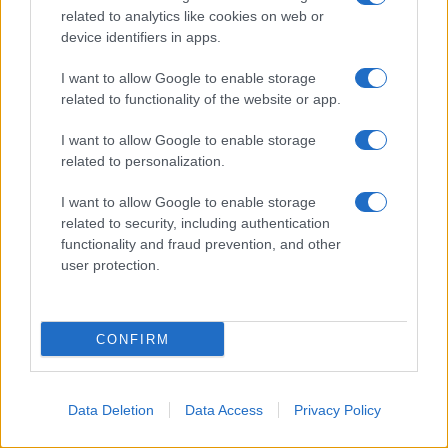
related to analytics like cookies on web or
device identifiers in apps.
I want to allow Google to enable storage
Si possono fare tutte le regole, sulla
related to functionality of the website or app.
dimensione delle banche, sul
I want to allow Google to enable storage
related to personalization.
capitale delle banche, sulle tasse
I want to allow Google to enable storage
per alimentare fondi contro i rischi
related to security, including authentication
functionality and fraud prevention, and other
user protection.
di collasso delle banche. E anche
per limitare la leva finanziaria o
CONFIRM
centralizzare o regolare il mercato
dei derivati. È tutto necessario, ma
Data Deletion
Data Access
Privacy Policy