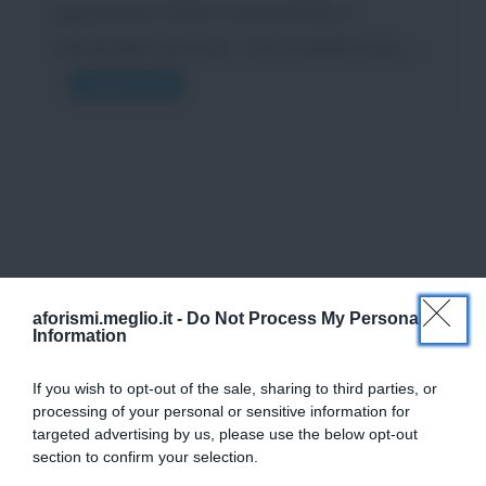
appartenere SOLO ad una bella e
intelligente persona.. che l'indifferenza,...
Leggi di più
aforismi.meglio.it -
Do Not Process My Personal
Information
If you wish to opt-out of the sale, sharing to third parties, or
processing of your personal or sensitive information for
Ricevi LE FRASI PIÙ BELLE via e-mail
targeted advertising by us, please use the below opt-out
section to confirm your selection.