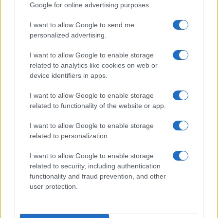
Google for online advertising purposes.
Incipit dei film
Elenco registi
I want to allow Google to send me
Film più cercati
personalized advertising.
Frasi sul cinema
I want to allow Google to enable storage
SERVIZI
related to analytics like cookies on web or
Mappa del sito
device identifiers in apps.
Privacy Policy
Cookie Policy
I want to allow Google to enable storage
Frasi suddivise per tema
related to functionality of the website or app.
Foto con frasi belle
I want to allow Google to enable storage
Indice degli autori
related to personalization.
I want to allow Google to enable storage
Aforismi
.meglio.it è l'archivio web dedicato a frasi,
related to security, including authentication
aforismi e citazioni più grande del web (137.905 frasi in
functionality and fraud prevention, and other
database) • ©2005-2025 • La riproduzione dei testi è
user protection.
consentita citando la fonte secondo la Licenza
Creative Commons
• Nota: in qualità di Affiliato Amazon,
il sito ricava una commissione sugli acquisti idonei. •