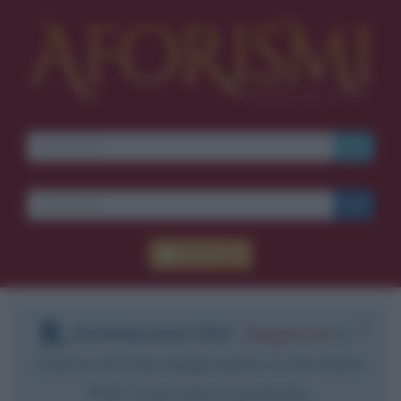
Accedi
DOWNLOAD PDF
:
Registrati
e
scarica le frasi degli autori in formato
PDF. Il servizio è gratuito.