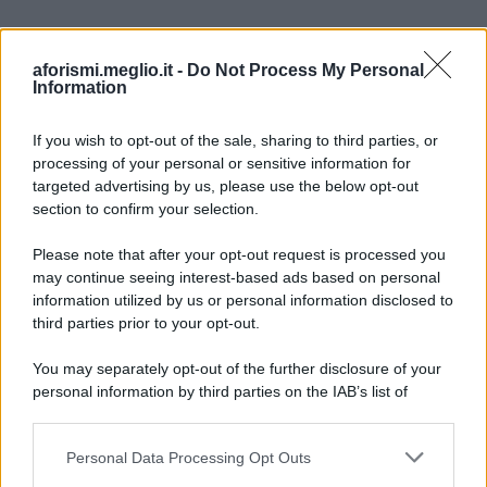
aforismi.meglio.it -
Do Not Process My Personal
Information
If you wish to opt-out of the sale, sharing to third parties, or
processing of your personal or sensitive information for
Ricevi LE FRASI PIÙ BELLE via e-mail
targeted advertising by us, please use the below opt-out
section to confirm your selection.
E-mail
OK
Please note that after your opt-out request is processed you
may continue seeing interest-based ads based on personal
information utilized by us or personal information disclosed to
third parties prior to your opt-out.
You may separately opt-out of the further disclosure of your
personal information by third parties on the IAB’s list of
downstream participants.
Personal Data Processing Opt Outs
This information may also be disclosed by us to third parties
on the IAB’s List of Downstream Participants that may further