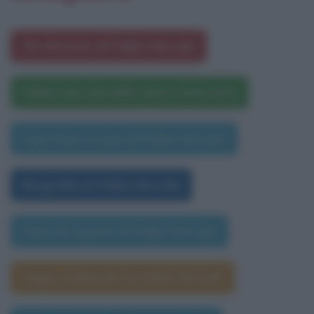
Gli aforismi di Pablo Neruda
Pablo Neruda nelle opere letterarie
Una frase a caso di Pablo Neruda
Biografia di Pablo Neruda
Data di nascita di Pablo Neruda
Segno zodiacale di Pablo Neruda