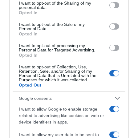
I want to opt-out of the Sharing of my
disclose it to other third parties.
personal data.
Opted In
Please note that this website/app uses one or more Google
services and may gather and store information including but
I want to opt-out of the Sale of my
Personal Data.
not limited to your visit or usage behaviour. You may click to
Opted In
grant or deny consent to Google and its third-party tags to
use your data for below specified purposes in below Google
I want to opt-out of processing my
consent section.
Personal Data for Targeted Advertising.
FRASI
Opted In
Frase del giorno
I want to opt-out of Collection, Use,
Frasi celebri
Retention, Sale, and/or Sharing of my
Personal Data that Is Unrelated with the
Frasi da condividere
Purposes for which it was collected.
Poesie
Opted Out
Proverbi
Incipit letterari
Google consents
Storie con morale
I want to allow Google to enable storage
FILM
related to advertising like cookies on web or
device identifiers in apps.
Frasi dei film
Frase film della settimana
I want to allow my user data to be sent to
Frasi film più lette