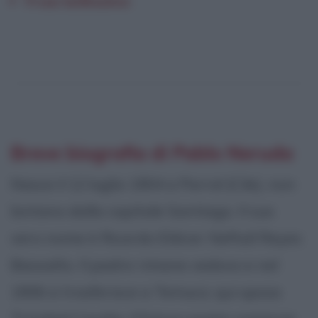
Frasi bellissime
Breve biografia di Pablo Neruda
Nasce il 12 luglio 1904 a Parral (Cile), non
lontano dalla capitale Santiago. Il suo
vero nome è Ricardo Eliécer Neftalí Reyes
Basoalto. Il padre rimane vedovo e nel
1906 si trasferisce a Temuco; qui sposa