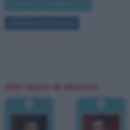
Data di morte di Pablo Neruda
Immagini di Pablo Neruda
Altri autori di aforismi