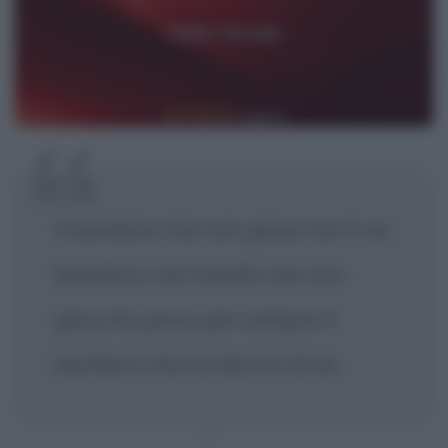
Il bambino che non gioca non è un
bambino, ma l'adulto che non
gioca ha perso per sempre il
bambino che ha dentro di sé.