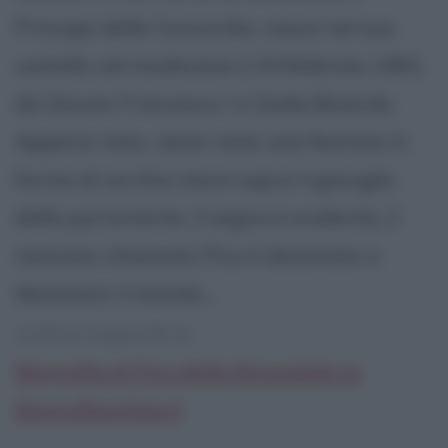
Principe della Concordia, nasce nel suo
castello nel modenese il 24 febbraio 1463,
da Giovan Francesco I e Giulia Boiardo.
Appena nato, viene vista una fiamma in
forma di cerchio stare sopra il giaciglio
della partoriente. Il segno è evidente, il
neonato chiamato Pico è destinato a
illuminare il mondo,...
continua leggendo la:
Biografia di Pico della Mirandola su
Biografieonline.it