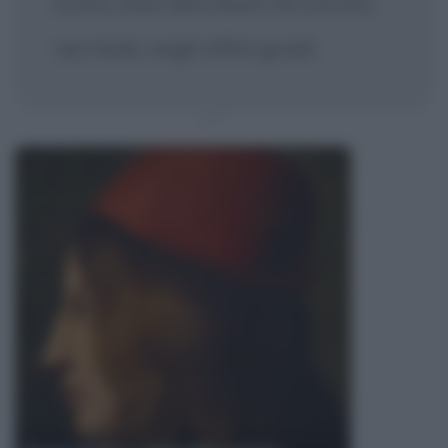
erano stati distribuiti nei sommi,
nei medi, negli infimi gradi.