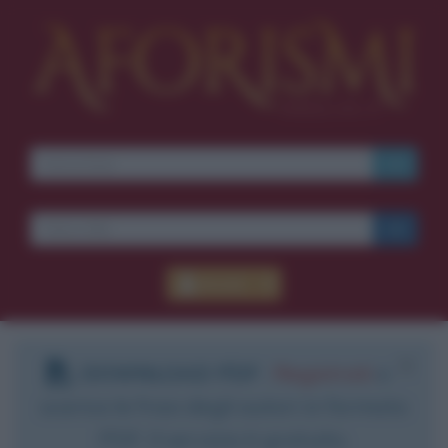
Accedi
DOWNLOAD PDF
:
Registrati
e
scarica le frasi degli autori in formato
PDF. Il servizio è gratuito.