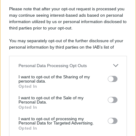
E-mail
OK
Please note that after your opt-out request is processed you
may continue seeing interest-based ads based on personal
information utilized by us or personal information disclosed to
third parties prior to your opt-out.
You may separately opt-out of the further disclosure of your
personal information by third parties on the IAB’s list of
downstream participants.
Personal Data Processing Opt Outs
This information may also be disclosed by us to third parties
on the IAB’s List of Downstream Participants that may further
I want to opt-out of the Sharing of my
disclose it to other third parties.
personal data.
Opted In
Please note that this website/app uses one or more Google
services and may gather and store information including but
I want to opt-out of the Sale of my
Personal Data.
not limited to your visit or usage behaviour. You may click to
Opted In
grant or deny consent to Google and its third-party tags to
use your data for below specified purposes in below Google
I want to opt-out of processing my
consent section.
Personal Data for Targeted Advertising.
FRASI
Opted In
Frase del giorno