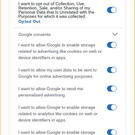
I want to opt-out of Collection, Use,
Frasi celebri
Retention, Sale, and/or Sharing of my
Personal Data that Is Unrelated with the
Frasi da condividere
Purposes for which it was collected.
Poesie
Opted Out
Proverbi
Incipit letterari
Google consents
Storie con morale
I want to allow Google to enable storage
FILM
related to advertising like cookies on web or
device identifiers in apps.
Frasi dei film
Frase film della settimana
I want to allow my user data to be sent to
Frasi film più lette
Google for online advertising purposes.
Incipit dei film
Elenco registi
I want to allow Google to send me
Film più cercati
personalized advertising.
Frasi sul cinema
I want to allow Google to enable storage
SERVIZI
related to analytics like cookies on web or
Mappa del sito
device identifiers in apps.
Privacy Policy
Cookie Policy
I want to allow Google to enable storage