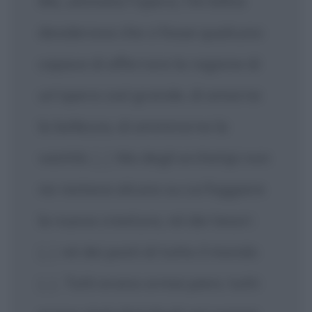
Ma, ultimata l'opera, l'Artefice
desiderava che ci fosse qualcuno
capace di afferrare la ragione di
un'opera così grande, di amarne
la bellezza, di ammirarne la
vastità.
[...]
Ma degli archetipi non
ne restava alcuno su cui foggiare
la nuova creatura, né dei tesori
[...]
né dei posti di tutto il mondo
[...]
. Tutti erano ormai pieni, tutti