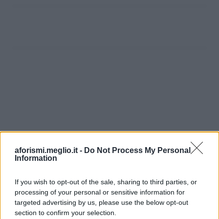
aforismi.meglio.it -
Do Not Process My Personal
Information
If you wish to opt-out of the sale, sharing to third parties, or
processing of your personal or sensitive information for
Ricevi LE FRASI PIÙ BELLE via e-mail
targeted advertising by us, please use the below opt-out
section to confirm your selection.