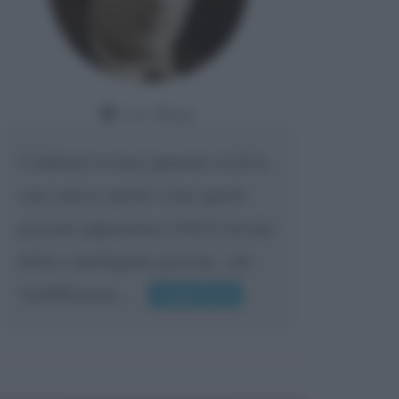
Da:
Giusy
Confermo la mia opinione su di te,
cara amica: parole come queste
possono appartenere SOLO ad una
bella e intelligente persona.. che
l'indifferenza,...
Leggi di più