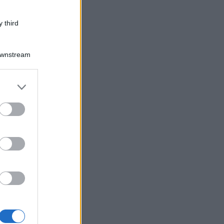
 third
Downstream
er and store
to grant or
ed purposes