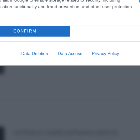
nostre debolezze: insomma, anche
cation functionality and fraud prevention, and other user protection.
grazie alle parole di queste frasi si
può imparare a guardare avanti.
CONFIRM
Data Deletion
Data Access
Privacy Policy
Le frasi e i motti sul futuro sono la