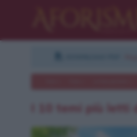
DOWNLOAD PDF
:
Regi
Temi
Frasi
Le frasi più lette
I 10 temi più lett