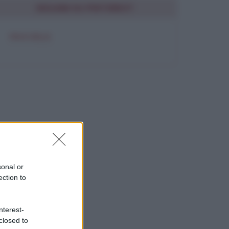
SEGUIMI SU PINTEREST
FRASI BELLE
sonal or
ection to
nterest-
closed to