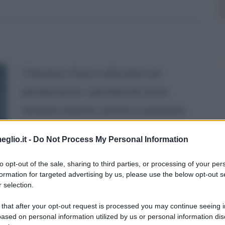
Citazioni, frasi e aforismi sul
perbenismo. I perbenisti sono
sempre esistiti, anche in passato.
Per fortuna oggi c'è più apertura e
eglio.it -
Do Not Process My Personal Information
accettazione verso realtà diverse e
quindi il perbenismo tende a
to opt-out of the sale, sharing to third parties, or processing of your per
formation for targeted advertising by us, please use the below opt-out s
scomparire, e comunque è molto più
 selection.
facile smascherare le reali
 that after your opt-out request is processed you may continue seeing i
ased on personal information utilized by us or personal information dis
intenzioni e propensioni dei finti