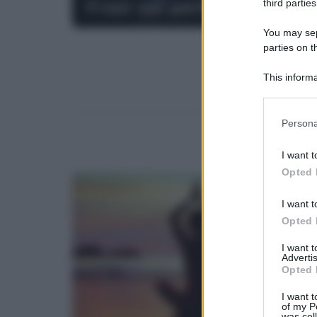
Frasi sul perbenismo
third parties
You may sepa
parties on t
This informa
Participants
Please note
Persona
information 
deny consent
I want t
in below Go
Opted 
I want t
Opted 
I want 
Advertis
Opted 
I want t
of my P
was col