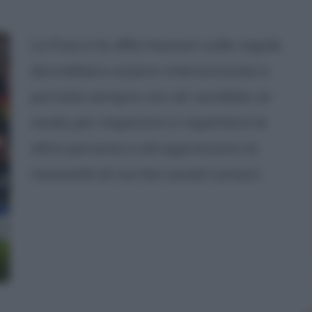
Le frasi e le affermazioni sulle regole
dovrebbero essere interiorizzate e
portate sempre con sé: sarebbe un
modo per imparare a rispettare le
altre persone e ad apprezzare la
necessità di norme sociali comuni.