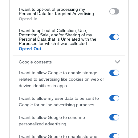
use your data for below specified purposes in below Google
I want to opt-out of processing my
consent section.
Personal Data for Targeted Advertising.
Opted In
I want to opt-out of Collection, Use,
Retention, Sale, and/or Sharing of my
Personal Data that Is Unrelated with the
ALDA MERINI
Purposes for which it was collected.
Opted Out
Il sole dei vecchi
Titolo della poesia:
Google consents
I want to allow Google to enable storage
Frasi di Alda Merini
related to advertising like cookies on web or
device identifiers in apps.
I want to allow my user data to be sent to
Google for online advertising purposes.
Mia moglie è scomparsa insieme ai
I want to allow Google to send me
personalized advertising.
suoi vestiti.
Si è lasciata dietro due
|
I want to allow Google to enable storage