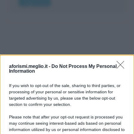
Leggi di più
aforismi.meglio.it -
Do Not Process My Personal
Information
If you wish to opt-out of the sale, sharing to third parties, or
processing of your personal or sensitive information for
Ricevi LE FRASI PIÙ BELLE via e-mail
targeted advertising by us, please use the below opt-out
section to confirm your selection.
E-mail
OK
Please note that after your opt-out request is processed you
may continue seeing interest-based ads based on personal
information utilized by us or personal information disclosed to