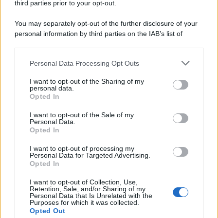
third parties prior to your opt-out.
You may separately opt-out of the further disclosure of your
personal information by third parties on the IAB’s list of
downstream participants.
Personal Data Processing Opt Outs
This information may also be disclosed by us to third parties
on the IAB’s List of Downstream Participants that may further
I want to opt-out of the Sharing of my
disclose it to other third parties.
personal data.
Opted In
Please note that this website/app uses one or more Google
services and may gather and store information including but
I want to opt-out of the Sale of my
Personal Data.
not limited to your visit or usage behaviour. You may click to
Opted In
grant or deny consent to Google and its third-party tags to
use your data for below specified purposes in below Google
I want to opt-out of processing my
consent section.
Personal Data for Targeted Advertising.
FRASI
Opted In
Frase del giorno
I want to opt-out of Collection, Use,
Frasi celebri
Retention, Sale, and/or Sharing of my
Personal Data that Is Unrelated with the
Frasi da condividere
Purposes for which it was collected.
Poesie
Opted Out
Proverbi