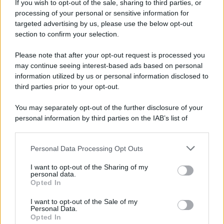
If you wish to opt-out of the sale, sharing to third parties, or
processing of your personal or sensitive information for
Ricevi LE FRASI PIÙ BELLE via e-mail
targeted advertising by us, please use the below opt-out
section to confirm your selection.
E-mail
OK
Please note that after your opt-out request is processed you
may continue seeing interest-based ads based on personal
information utilized by us or personal information disclosed to
third parties prior to your opt-out.
You may separately opt-out of the further disclosure of your
personal information by third parties on the IAB’s list of
downstream participants.
Personal Data Processing Opt Outs
This information may also be disclosed by us to third parties
on the IAB’s List of Downstream Participants that may further
I want to opt-out of the Sharing of my
disclose it to other third parties.
personal data.
Opted In
Please note that this website/app uses one or more Google
services and may gather and store information including but
I want to opt-out of the Sale of my
Personal Data.
not limited to your visit or usage behaviour. You may click to
Opted In
grant or deny consent to Google and its third-party tags to