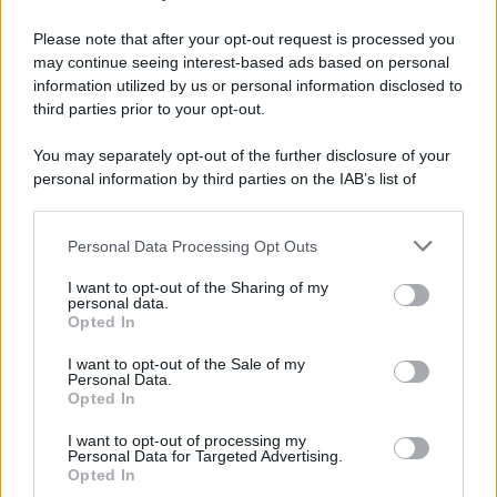
E-mail
OK
Please note that after your opt-out request is processed you
may continue seeing interest-based ads based on personal
information utilized by us or personal information disclosed to
third parties prior to your opt-out.
You may separately opt-out of the further disclosure of your
personal information by third parties on the IAB’s list of
downstream participants.
Personal Data Processing Opt Outs
This information may also be disclosed by us to third parties
on the IAB’s List of Downstream Participants that may further
I want to opt-out of the Sharing of my
disclose it to other third parties.
personal data.
Opted In
Please note that this website/app uses one or more Google
services and may gather and store information including but
I want to opt-out of the Sale of my
Personal Data.
not limited to your visit or usage behaviour. You may click to
Opted In
grant or deny consent to Google and its third-party tags to
use your data for below specified purposes in below Google
I want to opt-out of processing my
consent section.
Personal Data for Targeted Advertising.
FRASI
Opted In