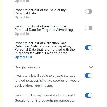
Opted In
Please note that this website/app uses one or more Google
services and may gather and store information including but
I want to opt-out of the Sale of my
Personal Data.
not limited to your visit or usage behaviour. You may click to
Opted In
grant or deny consent to Google and its third-party tags to
use your data for below specified purposes in below Google
I want to opt-out of processing my
consent section.
Personal Data for Targeted Advertising.
FRASI
Opted In
Frase del giorno
I want to opt-out of Collection, Use,
Frasi celebri
Retention, Sale, and/or Sharing of my
Personal Data that Is Unrelated with the
Frasi da condividere
Purposes for which it was collected.
Poesie
Opted Out
Proverbi
Incipit letterari
Google consents
Storie con morale
I want to allow Google to enable storage
FILM
related to advertising like cookies on web or
device identifiers in apps.
Frasi dei film
Frase film della settimana
I want to allow my user data to be sent to
Frasi film più lette
Google for online advertising purposes.
Incipit dei film