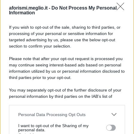
aforismi.meglio.it -
Do Not Process My Personal
Information
If you wish to opt-out of the sale, sharing to third parties, or
processing of your personal or sensitive information for
Ricevi LE FRASI PIÙ BELLE via e-mail
targeted advertising by us, please use the below opt-out
section to confirm your selection.
E-mail
OK
Please note that after your opt-out request is processed you
may continue seeing interest-based ads based on personal
information utilized by us or personal information disclosed to
third parties prior to your opt-out.
You may separately opt-out of the further disclosure of your
personal information by third parties on the IAB’s list of
downstream participants.
Personal Data Processing Opt Outs
This information may also be disclosed by us to third parties
on the IAB’s List of Downstream Participants that may further
I want to opt-out of the Sharing of my
disclose it to other third parties.
personal data.