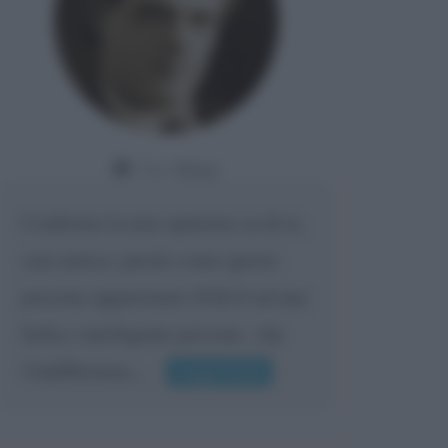
Da:
Giusy
Confermo la mia opinione su di te,
cara amica: parole come queste
possono appartenere SOLO ad una
bella e intelligente persona.. che
l'indifferenza,...
Leggi di più