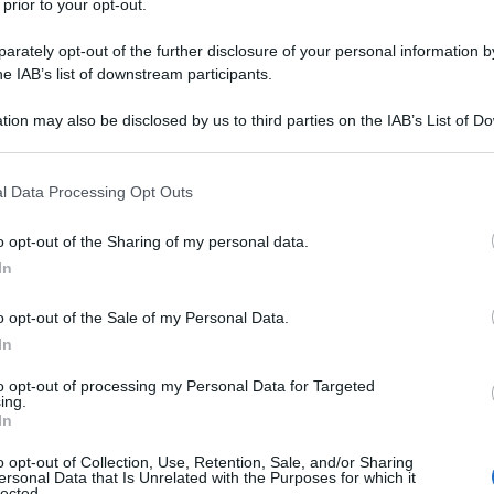
 prior to your opt-out.
Anonimo
rately opt-out of the further disclosure of your personal information by
he IAB’s list of downstream participants.
Leggi anche:
Frasi sulle dita
tion may also be disclosed by us to third parties on the IAB’s List of 
 that may further disclose it to other third parties.
 that this website/app uses one or more Google services and may gath
l Data Processing Opt Outs
including but not limited to your visit or usage behaviour. You may click 
 to Google and its third-party tags to use your data for below specifi
o opt-out of the Sharing of my personal data.
ogle consent section.
In
o opt-out of the Sale of my Personal Data.
In
to opt-out of processing my Personal Data for Targeted
ing.
In
o opt-out of Collection, Use, Retention, Sale, and/or Sharing
ersonal Data that Is Unrelated with the Purposes for which it
lected.