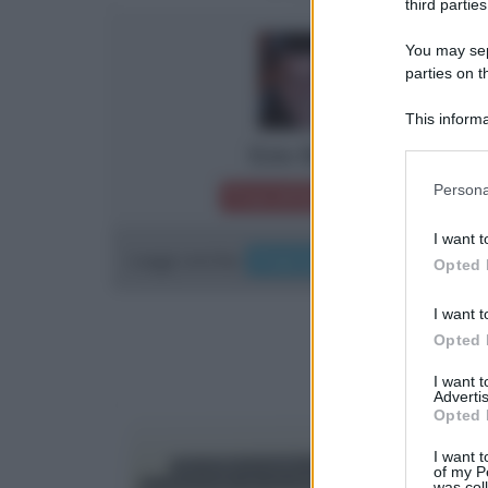
third parties
You may sepa
parties on t
This informa
Participants
Ezio Bosso
Please note
Persona
Frasi di Ezio Bosso
information 
deny consent
I want t
in below Go
Leggi anche:
Frasi sugli uomini
Opted 
I want t
Opted 
I want 
Advertis
Opted 
I want t
of my P
was col