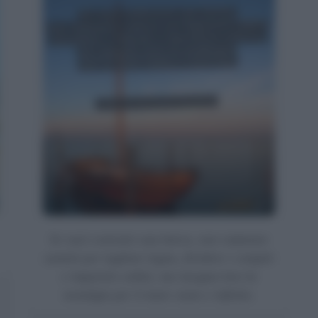
Se vuoi costruire una barca, non radunare
uomini per tagliare legna, dividere i compiti
e impartire ordini, ma insegna loro la
nostalgia per il mare vasto e infinito.