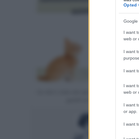
Opted 
Google 
I want t
web or d
I want t
purpose
I want 
I want t
La vita è come uno specchio: ti sorride se la
web or d
guardi sorridendo.
I want t
or app.
I want t
I want t