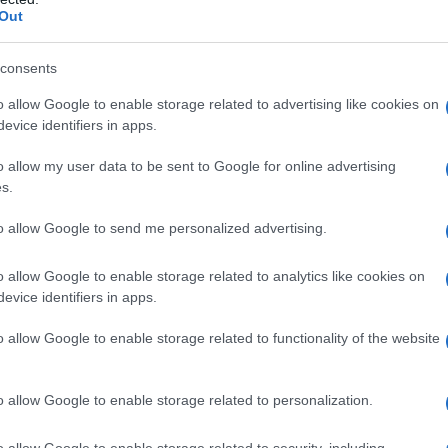
Out
consents
o allow Google to enable storage related to advertising like cookies on
evice identifiers in apps.
o allow my user data to be sent to Google for online advertising
s.
to allow Google to send me personalized advertising.
o allow Google to enable storage related to analytics like cookies on
L'uomo che sposta le montagne comincia
evice identifiers in apps.
portando via i sassi più piccoli.
o allow Google to enable storage related to functionality of the website
Proverbio cinese
o allow Google to enable storage related to personalization.
Condividi
o allow Google to enable storage related to security, including