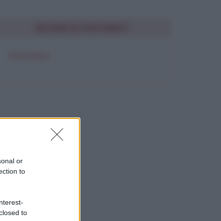
SEGUIMI SU PINTEREST
FRASI BELLE
sonal or
ection to
nterest-
closed to