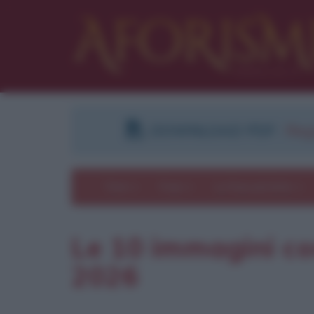
DOWNLOAD PDF
:
Regi
Temi
Frasi
Le frasi più lette
Le 10 immagini con
2026