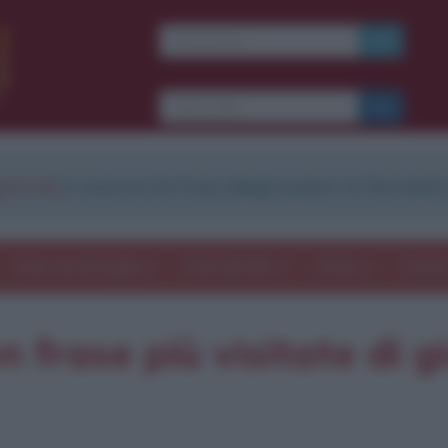
strati
e scarica le frasi degli autori in formato
Frasi con immagini
Frasi dei film
Storie
Poesi
 frase più visitate di 