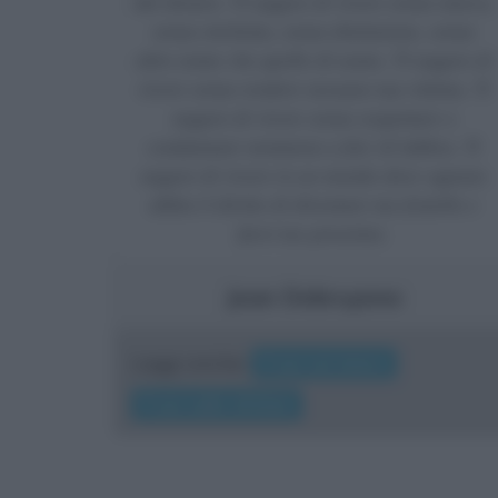
dal denaro. Ti auguro di vivere senza marca,
senza etichetta, senza distinzione, senza
altro nome che quello di uomo. Ti auguro di
vivere senza rendere nessuno tua vittima. Ti
auguro di vivere senza sospettare o
condannare nemmeno a fior di labbra. Ti
auguro di vivere in un mondo dove ognuno
abbia il diritto di diventare tuo fratello e
farsi tuo prossimo.
Jean Debruynne
Leggi anche:
Frasi sul vivere
Frasi sulle vittime