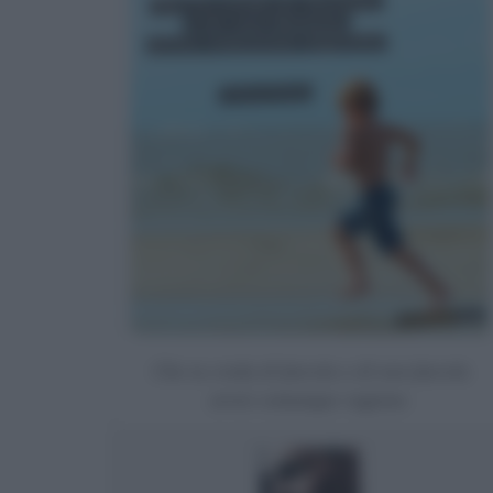
Che tu creda di farcela o di non farcela
avrai comunque ragione.