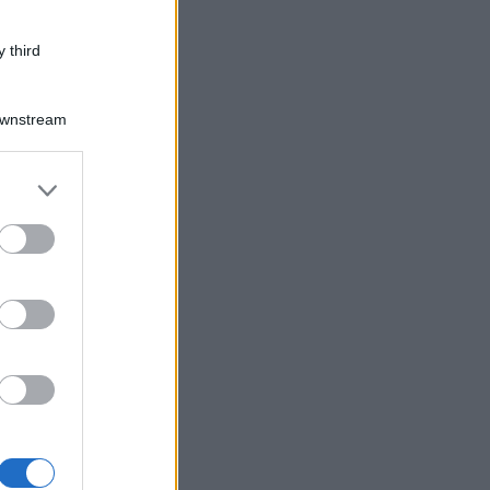
 third
Downstream
er and store
to grant or
ed purposes