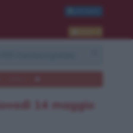
PDF GRATIS
Accedi
 PDF. Il servizio è gratuito.
e
Autori
giovedì 14 maggio