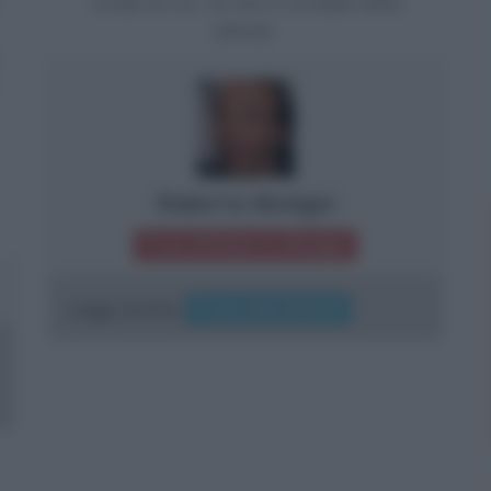
scorda di voi, voi non vi scordate della
felicità.
Roberto Benigni
Frasi di Roberto Benigni
Leggi anche:
Frasi sulla felicità