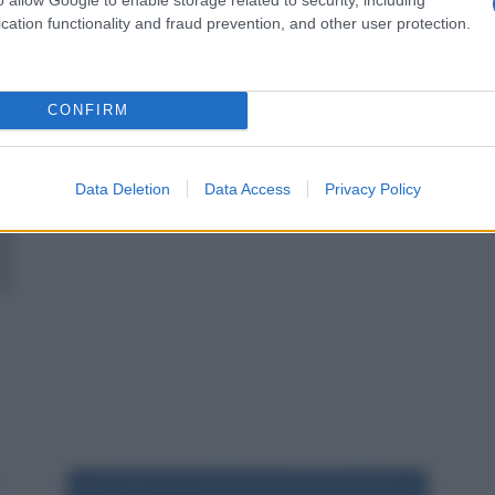
cation functionality and fraud prevention, and other user protection.
Leggi anche:
Frasi sulla montagna
Frasi sull'uomo
Frasi sui sassi
Proverbi cinesi
Proverbi cinesi
CONFIRM
Data Deletion
Data Access
Privacy Policy