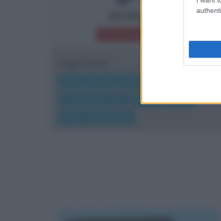
authenti
Jim Morrison
Frasi di Jim Morrison
Leggi anche:
Frasi sulla vita, aforismi e citazioni
Frasi sul sorriso
Frasi bellissime
Frasi sugli specchi