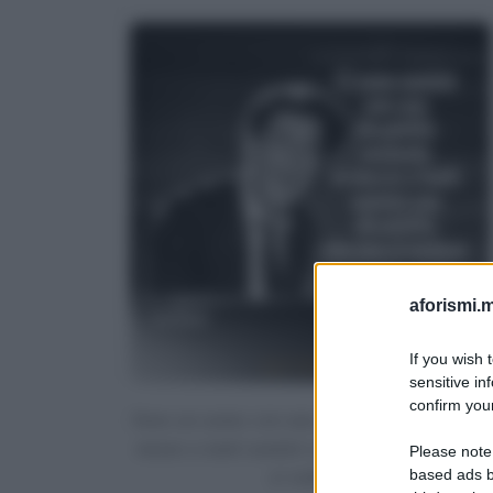
aforismi.m
If you wish 
sensitive in
confirm your
Sono un uomo con una disabilità evidente in
mezzo a tanti uomini con disabilità che non
Please note
based ads b
si vedono.