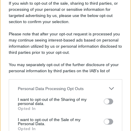
If you wish to opt-out of the sale, sharing to third parties, or
coraggio
A lume spento
|
processing of your personal or sensitive information for
targeted advertising by us, please use the below opt-out
section to confirm your selection.
Please note that after your opt-out request is processed you
may continue seeing interest-based ads based on personal
information utilized by us or personal information disclosed to
third parties prior to your opt-out.
You may separately opt-out of the further disclosure of your
personal information by third parties on the IAB’s list of
downstream participants.
Personal Data Processing Opt Outs
This information may also be disclosed by us to third parties
on the IAB’s List of Downstream Participants that may further
I want to opt-out of the Sharing of my
disclose it to other third parties.
personal data.
Opted In
Please note that this website/app uses one or more Google
services and may gather and store information including but
I want to opt-out of the Sale of my
Personal Data.
not limited to your visit or usage behaviour. You may click to
Opted In
grant or deny consent to Google and its third-party tags to