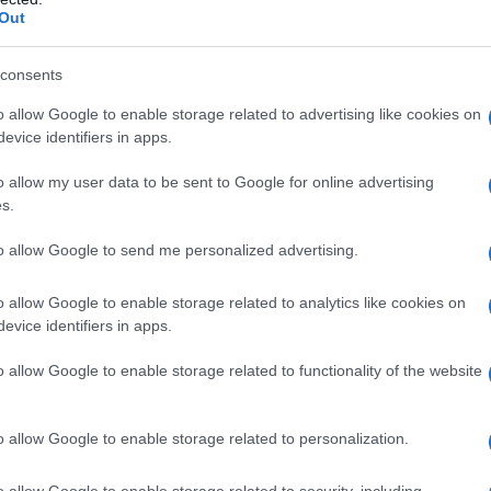
Out
consents
o allow Google to enable storage related to advertising like cookies on
rofondimenti
evice identifiers in apps.
curiosità tratte dal film
Il cavaliere oscuro
:
o allow my user data to be sent to Google for online advertising
s.
to allow Google to send me personalized advertising.
ti sul film
Locandina e poster
o allow Google to enable storage related to analytics like cookies on
curo su Amazon
evice identifiers in apps.
o allow Google to enable storage related to functionality of the website
o allow Google to enable storage related to personalization.
o allow Google to enable storage related to security, including