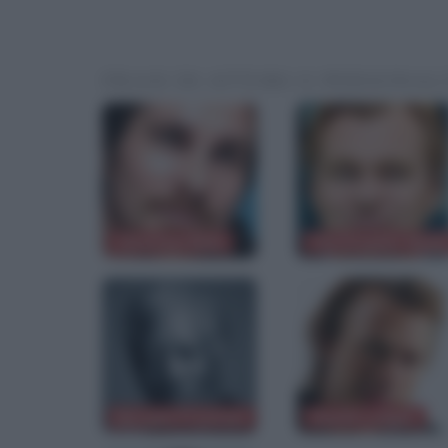
FRASI DI ATTORI O PERSONAL
Christian Bale
Christopher Nola
Morgan Freeman
Heath Ledger