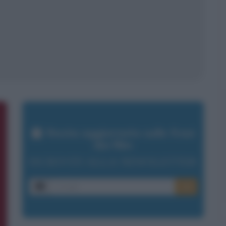
Resta aggiornato sulle frasi
dei film
ISCRIVITI ALLA NEWSLETTER
E-mail
OK