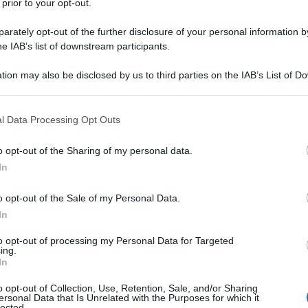
 prior to your opt-out.
rately opt-out of the further disclosure of your personal information by
he IAB’s list of downstream participants.
tion may also be disclosed by us to third parties on the IAB’s List of 
 that may further disclose it to other third parties.
 that this website/app uses one or more Google services and may gath
l Data Processing Opt Outs
including but not limited to your visit or usage behaviour. You may click 
 to Google and its third-party tags to use your data for below specifi
o opt-out of the Sharing of my personal data.
ogle consent section.
In
o opt-out of the Sale of my Personal Data.
In
to opt-out of processing my Personal Data for Targeted
ing.
In
o opt-out of Collection, Use, Retention, Sale, and/or Sharing
ersonal Data that Is Unrelated with the Purposes for which it
lected.