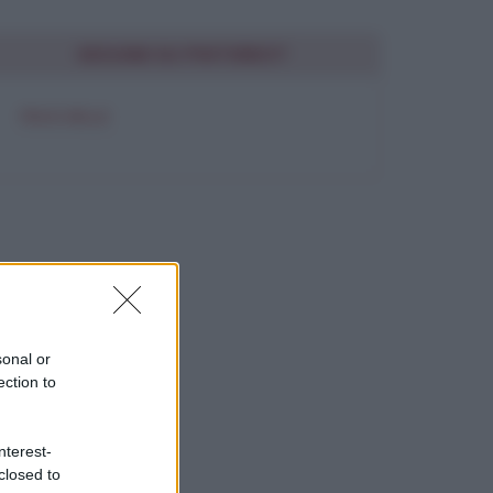
SEGUIMI SU PINTEREST
FRASI BELLE
sonal or
ection to
nterest-
closed to