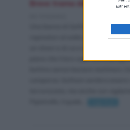
Breve trama del film
authenti
[da Wikipedia]
Una banca di Gotham City che ricic
rapinatori al soldo del Joker, crimi
un clown e di cui si ignora l'identità
piano che il loro capo aveva progetta
bottino senza lasciare testimoni.
comparsa, Gotham sembra essere un
terrorizzata, ma anche con vigilan
Pipistrello, il quale...
Leggi di più