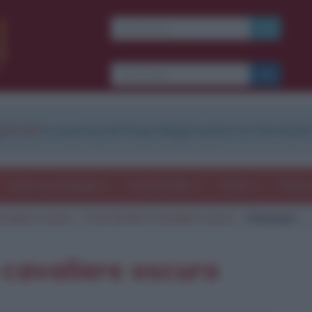
Ti piacciono le frasi dei
film?
Ricevine una ogni
settimana.
strati
e scarica le frasi degli autori in formato
I S C R I V I T I
E-mail
OK
Frasi con immagini
Frasi dei film
Storie
Poesi
cavaliere oscuro
Frasi del film Il cavaliere oscuro
Citazione
b
blico anche
frasi
e
pen
sieri su
Insta
gram.
Seg
l cavaliere oscuro