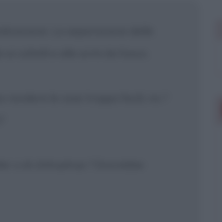
 mostrare più
ndicazione. La separazione delle
ai coltelli e alle armi da fuoco.
 rendere le cose troppo facili, no ?
?
iler o di chihuahua ? Dovrebbe