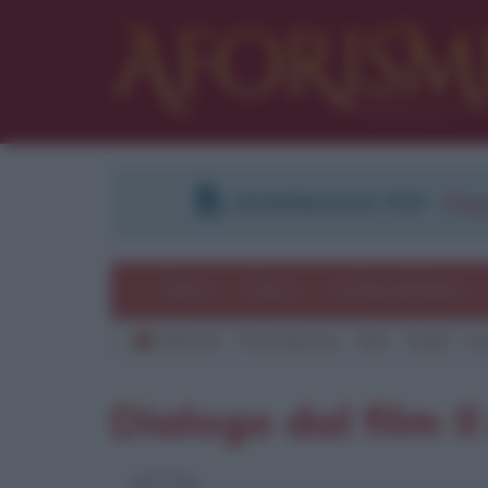
DOWNLOAD PDF
:
Regi
Temi
Frasi
Le frasi più lette
Aforismi
Frasi famose
Film
2008
Il 
Pu
Dialogo dal film I