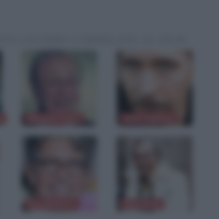
ITÀ CELEBRI CORRELATE AL FILM
n
Michael Caine
Gary Oldman
Eric Roberts
Bob Kane