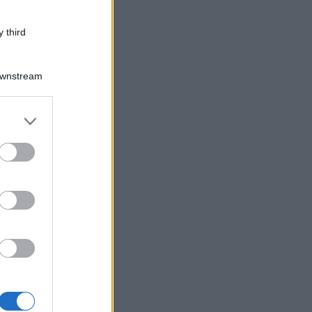
 third
Downstream
er and store
to grant or
ed purposes