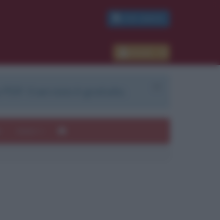
PDF GRATIS
Accedi
 PDF. Il servizio è gratuito.
e
Autori
ui
mi