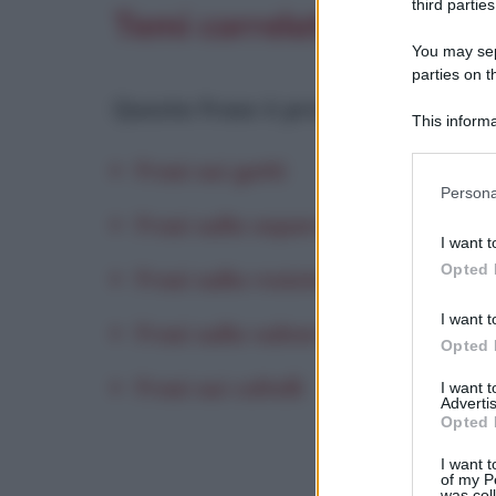
third parties
Temi correlati
You may sepa
parties on t
Questa frase è presente in
:
This informa
Participants
Frasi sui gatti
Please note
Persona
information 
Frasi sulla separazione
deny consent
I want t
in below Go
Opted 
Frasi sulla resistenza
I want t
Frasi sulla vulnerabilità
Opted 
Frasi sui coltelli
I want 
Advertis
Opted 
I want t
of my P
was col