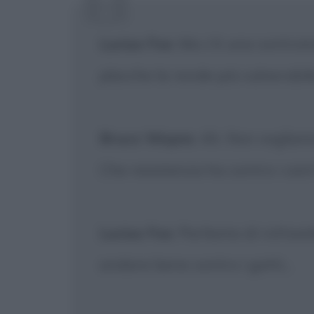
[X] Non
Lucius Fox
: Ma c'è una controi
placche la rende più vulnerabile 
Bruce Wayne
: Ah. Non vogliamo
Che resistenza ha contro i cani
Lucius Fox
: Parliamo di rottwe
andare bene contro i gatti...