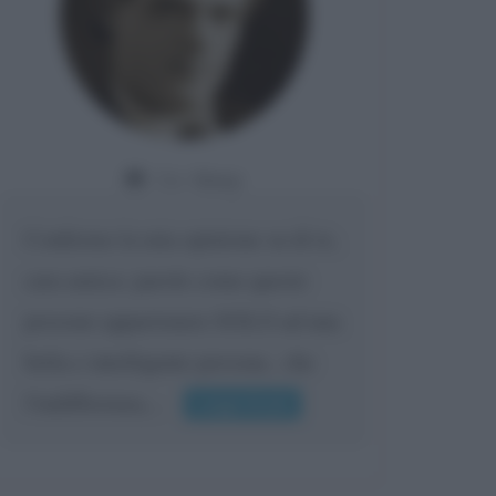
Da:
Giusy
Confermo la mia opinione su di te,
cara amica: parole come queste
possono appartenere SOLO ad una
bella e intelligente persona.. che
l'indifferenza,...
Leggi di più