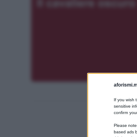
aforismi.m
If you wish 
sensitive in
confirm your
Please note
based ads b