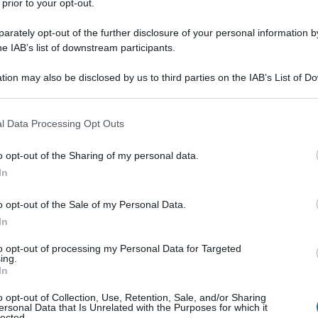
 prior to your opt-out.
rately opt-out of the further disclosure of your personal information by
he IAB’s list of downstream participants.
tion may also be disclosed by us to third parties on the IAB’s List of 
 that may further disclose it to other third parties.
 that this website/app uses one or more Google services and may gath
l Data Processing Opt Outs
including but not limited to your visit or usage behaviour. You may click 
 to Google and its third-party tags to use your data for below specifi
o opt-out of the Sharing of my personal data.
ogle consent section.
In
o opt-out of the Sale of my Personal Data.
In
to opt-out of processing my Personal Data for Targeted
ing.
In
o opt-out of Collection, Use, Retention, Sale, and/or Sharing
profondimenti
ersonal Data that Is Unrelated with the Purposes for which it
lected.