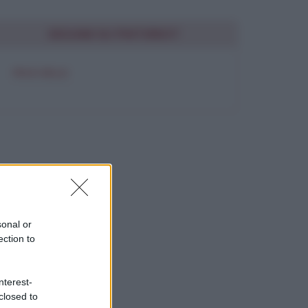
SEGUIMI SU PINTEREST
FRASI BELLE
sonal or
ection to
nterest-
closed to