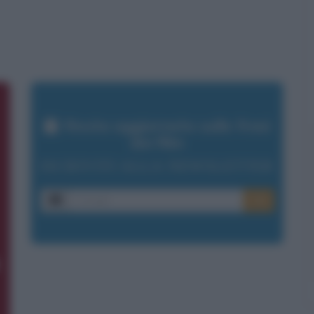
Resta aggiornato sulle frasi
dei film
ISCRIVITI ALLA NEWSLETTER
E-mail
OK