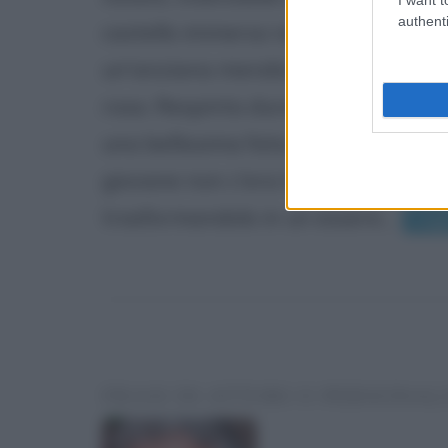
authenti
castello immerso nei boschi. Una no
un'anziana mendicante che gli chie
rosa. Respinta duramente dal princi
una bellissima fata che, avendo orm
giovane non c'era traccia di amore,
trasformandolo in un essere...
Legg
FRASI DI ATTORI O PERSONAL