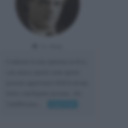
Da:
Giusy
Confermo la mia opinione su di te,
cara amica: parole come queste
possono appartenere SOLO ad una
bella e intelligente persona.. che
l'indifferenza,...
Leggi di più