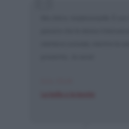
[X] Non
Ma chère, mademoiselle. È con 
piacere che le diamo il benvenut
mettersi comoda, mentre la sal
presenta... la cena!
DAL FILM
La bella e la bestia