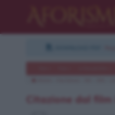
DOWNLOAD PDF
:
Regi
Temi
Frasi
Le frasi più lette
Aforismi
Frasi famose
Film
1991
La 
Pu
Citazione dal film