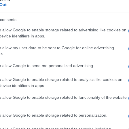
Out
tre a
Lumière
e scopri di più sul film:
consents
o allow Google to enable storage related to advertising like cookies on
ati sul film
Locandina e poster
evice identifiers in apps.
La bella e la bestia su Amazon
o allow my user data to be sent to Google for online advertising
s.
to allow Google to send me personalized advertising.
o allow Google to enable storage related to analytics like cookies on
evice identifiers in apps.
o allow Google to enable storage related to functionality of the website
o allow Google to enable storage related to personalization.
 era un giovane principe, dal carattere
veva con i suoi servitori in bellissimo
o allow Google to enable storage related to security, including