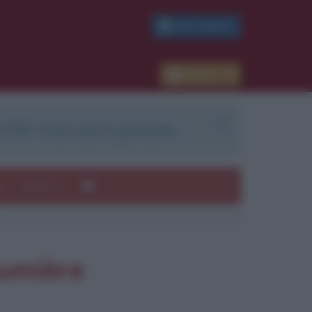
PDF GRATIS
Accedi
 PDF. Il servizio è gratuito.
e
Autori
ui
mi
Lumière