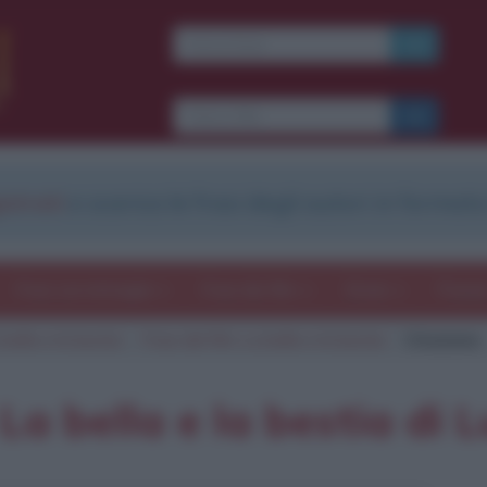
Ti piacciono le frasi dei
film?
Ricevine una ogni
settimana.
strati
e scarica le frasi degli autori in formato
I S C R I V I T I
E-mail
OK
Frasi con immagini
Frasi dei film
Storie
Poesi
bella e la bestia
Frasi del film La bella e la bestia
Citazione
b
blico anche
frasi
e
pen
sieri su
Insta
gram.
Seg
 La bella e la bestia di 