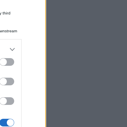
 third
Downstream
er and store
to grant or
ed purposes