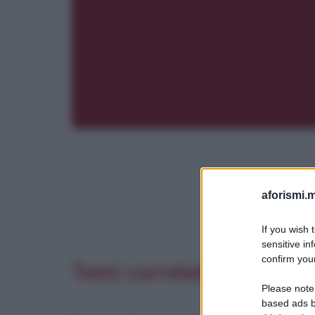
aforismi.m
If you wish 
sensitive in
confirm your
Temi correlati
Please note
based ads b