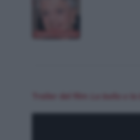
Angela Lansbury
Trailer del film
La bella e la